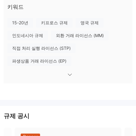
수수료 없는 거래
키워드
최소 입금 요건 없음
교육용 기사, 시장 분석, 전자책 등 풍부한 교육 자료
15-20년
키프로스 규제
영국 규제
단점:
표준 계정 유형만 제공
인도네시아 규제
외환 거래 라이선스 (MM)
50 USD/EUR/GBP 미만 출금 시 5 USD/EUR/GBP의 수수료 부과
직접 처리 실행 라이선스 (STP)
365일 이내에 구매 또는 판매 거래가 없을 경우 매월 10 GBP의 수
수료 부과
파생상품 거래 라이선스 (EP)
고객 지원은 24/7 제공되지 않음
외환 거래 라이선스 (EP)
마스터 레이블 MT4
XTB이 신뢰할 만한가요?
키프로스증권거래위원회(CySEC)와 영국금
네. XTB은 현재
자체 연구개발
글로벌 업무
융감독기관(FCA)
의 규제를 받고 있습니다.
잠재적 위험성이 높음
시장 상품
XTB은 주식, ETF, 외환, 지수 및 상품을 포함한 6,898개의 거래 가
규제 공시
능한 상품을 제공합니다. 이는 트레이더들이 포트폴리오를 다변화하
고 하나의 플랫폼에서 여러 시장에 접근할 수 있는 좋은 기회를 제공