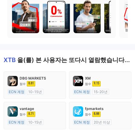
XTB
을(를) 본 사용자는 또다시 열람했습니다...
DBG MARKETS
XM
8.81
9.15
점수
점수
ECN 계정
10-15년
ECN 계정
15-20년
호주 규제
호주 규제
외환 거래 라이선스 (MM)
외환 거래 라이선스 (MM)
vantage
fpmarkets
마스터 레이블 MT4
마스터 레이블 MT4
8.71
8.88
점수
점수
ECN 계정
10-15년
ECN 계정
20년 이상
호주 규제
호주 규제