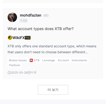
mohdfazlan
1-2년
What account types does XTB offer?
WikiFX
대답
XTB only offers one standard account type, which means
that users don't need to choose between different
account types and can focus on developing and
Broker Issues
XTB
Leverage
Account
Instruments
executing their trading strategies.
Platform
미국
2025-05-26
더 보기