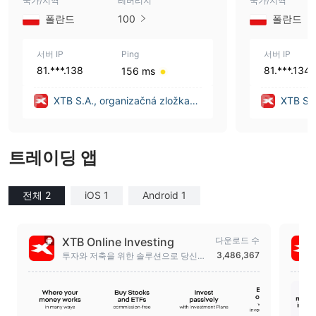
국가/지역
레버리지
국가/지역
폴란드
100
폴란드
서버 IP
Ping
서버 IP
81.***.138
81.***.134
156 ms
XTB S.A., organizačná zložka
XTB S.A
(Slovakia)
(Slovak
트레이딩 앱
전체 2
iOS 1
Android 1
XTB Online Investing
다운로드 수
3,486,367
투자와 저축을 위한 솔루션으로 당신의
자금이 일하도록