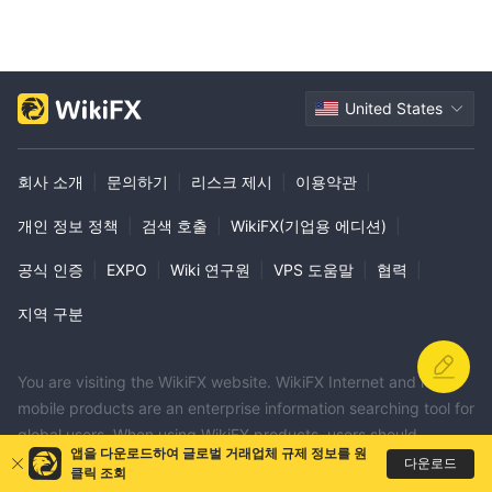
United States
회사 소개
|
문의하기
|
리스크 제시
|
이용약관
|
개인 정보 정책
|
검색 호출
|
WikiFX(기업용 에디션)
|
공식 인증
|
EXPO
|
Wiki 연구원
|
VPS 도움말
|
협력
|
지역 구분
You are visiting the WikiFX website. WikiFX Internet and its
mobile products are an enterprise information searching tool for
global users. When using WikiFX products, users should
앱을 다운로드하여 글로벌 거래업체 규제 정보를 원
consciously abide by the relevant laws and regulations of the
다운로드
클릭 조회
country and region where they are located.