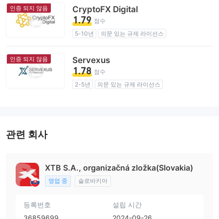
잠재적 위험성이 높음
인증 되지 않음
CryptoFX Digital
1.79
점수
5-10년
의문 있는 규제 라이선스
업무 구역 의심
잠재적 위험성이 높음
인증 되지 않음
Servexus
1.78
점수
2-5년
의문 있는 규제 라이선스
업무 구역 의심
잠재적 위험성이 높음
관련 회사
XTB S.A., organizačná zložka(Slovakia)
영업 중
슬로바키아
등록번호
설립 시간
36859699
2024-09-26