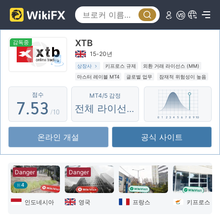
2
0
3
1
XTB
4
2
0
감독중
15-20년
5
3
1
상장사
키프로스 규제
외환 거래 라이선스 (MM)
마스터 레이블 MT4
글로벌 업무
잠재적 위험성이 높음
6
4
2
점수
MT4/5 감정
7
.
5
3
전체 라이선스
/10
8
6
4
온라인 개설
공식 사이트
9
7
5
8
6
Danger
Danger
9
7
4
8
인도네시아
영국
프랑스
키프로스