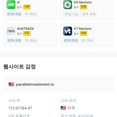
IC
GO Markets
9.09
8.98
점수
점수
ECN 계정
15-20년
20년 이상
호주 규제
호주 규제
외환 거래 라이선스 (MM)
외환 거래 라이선스 (MM)
cTrader
AVATRADE
VT Markets
마스터 레이블 MT4
9.51
8.68
점수
점수
ECN 계정
15-20년
ECN 계정
10-15년
호주 규제
호주 규제
외환 거래 라이선스 (MM)
외환 거래 라이선스 (MM)
마스터 레이블 MT4
마스터 레이블 MT4
웹사이트 감정
parallelinvestment.io
서버 IP
서버 위치
미국
172.67.184.47
ICP 등록번호
주요 방문 국가/지역