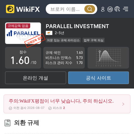
1
2
3
PARALLEL INVESTMENT
규제감독 없음
4
2-5년
의문 있는 규제 라이선스
업무 구역 의심
0
5
잠재적 위험성이 높음
점수
규제 색인
1.63
1
.
6
0
비즈니스 인덱스
5.73
/10
리스크 관리 지수
1.70
2
7
1
온라인 개설
공식 사이트
3
8
2
4
9
3
주의:WikiFX평점이 너무 낮습니다, 주의 하십시오.
5
4
이전 검사 2026-08-07
리스크
2
6
5
외환 규제
7
6