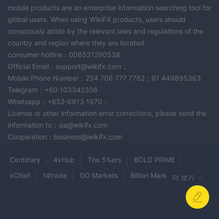
mobile products are an enterprise information searching tool for
global users. When using WikiFX products, users should
consciously abide by the relevant laws and regulations of the
country and region where they are located.
consumer hotline：006531290538
Official Email：support@wikifx.com；
Mobile Phone Number：234 706 777 7762；61 449895363
Telegram：+60 103342306
Whatsapp：+852-6613 1970；
License or other information error corrections, please send the
information to：qa@wikifx.com
Cooperation：business@wikifx.com
Centinary
4xHub
The 5%ers
BOLD PRIME
xChief
t4trade
GO Markets
Billion Markets
더 보기
REVO TRADE
KVB Global
Neta Menkul
Xone
MEXEM
Wealth Max
Axia Investments