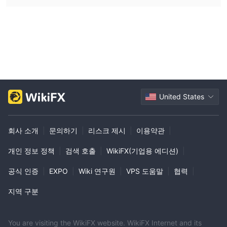
United States
회사 소개
|
문의하기
|
리스크 제시
|
이용약관
|
개인 정보 정책
|
검색 호출
|
WikiFX(기업용 에디션)
|
공식 인증
|
EXPO
|
Wiki 연구원
|
VPS 도움말
|
협력
|
지역 구분
You are visiting the WikiFX website. WikiFX Internet and its