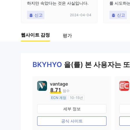
하지만 속았다는 것은 사실입니다.
를 시도하는
의적인 거래
신고
신고
2024-04-04
당할 수 없
것이고 당신
겠다고 위협
웹사이트 감정
평가
자산을 청
BKYHYO
을(를) 본 사용자는 
vantage
8.71
점수
ECN 계정
10-15년
호주 규제
세부 정보
외환 거래 라이선스 (MM)
마스터 레이블 MT4
공식 사이트