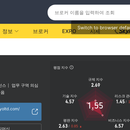
Switch to browser defa
정보
브로커
EXPO
시세
평점 지수
규제 지수
2.69
선스
업무 구역 의심
|
높음
기술 지수
리스크 관
4.57
1.45
/
1
1.55
yoltd.com/
평판 지수
비즈니스 지
2.63
6.57
/
0.85
임머신