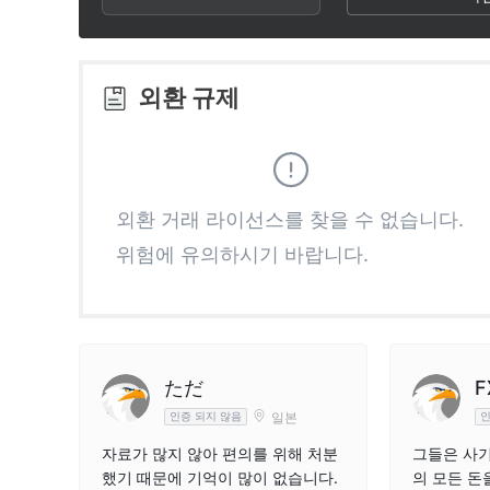
2
6
6
3
7
7
외환 규제
4
8
8
5
9
9
외환 거래 라이선스를 찾을 수 없습니다.
위험에 유의하시기 바랍니다.
6
7
8
ただ
F
일본
인증 되지 않음
인
9
자료가 많지 않아 편의를 위해 처분
그들은 사기
했기 때문에 기억이 많이 없습니다.
의 모든 돈