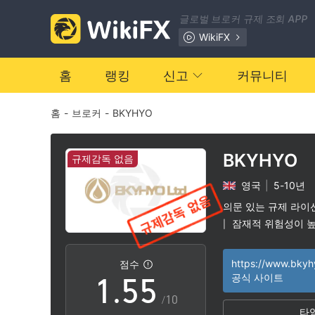
글로벌 브로커 규제 조회 APP
WikiFX
0
0
홈
랭킹
신고
커뮤니티
홈
-
브로커
-
BKYHYO
1
1
2
2
BKYHYO
규제감독 없음
영국
|
5-10년
3
3
의문 있는 규제 라이
잠재적 위험성이 
|
0
4
4
https://www.bkyh
점수
1
.
5
5
공식 사이트
/10
타