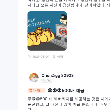
지되고 모든 자산이 청산됩니다. 떨어져있어. 
2021-08-01
미국
OrionZigg 80923
6-10년
😨😨😨500배 제공
중간 평가
😨😨😨500 배 레버리지를 제공하는 것은 
순진했고, 그 대신에 많이 아플 뿐입니다. 매우
다.