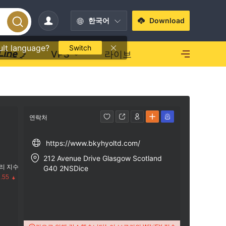
한국어
Download
ult language?
Switch
VPS
라이브
연락처
https://www.bkyhyoltd.com/
212 Avenue Drive Glasgow Scotland
리 지수
G40 2NSDice
.55
수