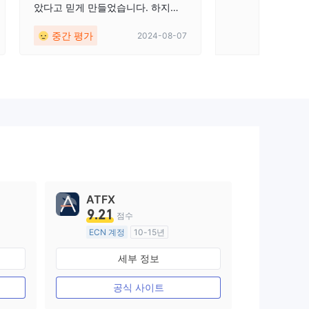
았다고 믿게 만들었습니다. 하지만
381 출금 허가 요청
나는 너무 순진했고, 그 대신에 많이
중간 평가
신고
2024-08-07
아플 뿐입니다. 매우 후회스럽습니
다... 거래를 쉬운 활동으로 생각해
서는 안 됐었나 봅니다.
ATFX
9.21
점수
ECN 계정
10-15년
호주 규제
세부 정보
외환 거래 라이선스 (MM)
마스터 레이블 MT4
공식 사이트