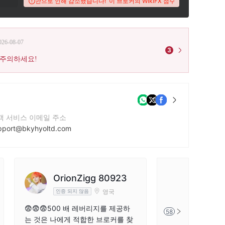
 너무 많은 불만으로 인해 감소했습니다!
이 브로커의 WikiFX 점수는 너무 많은 불만으
026-08-07
3
 주의하세요!
객 서비스 이메일 주소
pport@bkyhyoltd.com
사 웹사이트
tps://www.bkyhyoltd.com/
사 주소
OrionZigg 80923
อ๊อฟ31
2 Avenue Drive Glasgow Scotland G40 2NSDice
영국
인증 되지 않음
인증 되지 
😨😨😨500 배 레버리지를 제공하
Apichai Thomsr
58
는 것은 나에게 적합한 브로커를 찾
2987 Kiatkin B