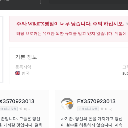
이 브로커의 WikiFX 점수는
주의:WikiFX평점이 너무 낮습니다, 주의 하십시오.
2
해당 브로커는 유효한 외환 규제를 받고 있지 않습니다. 위험에
기본 정보
등록지역
고
영국
su
운영 기간
회
5-10년
ht
회사 전체 이름
회
X3570923013
FX3570923013
BKYHYO LTD
21
미국
미국
증 되지 않음
인증 되지 않음
꾼입니다. 그들은 당신
사기꾼. 당신의 돈을 가져가고 당신
을 가져갈 것입니다. 철회
이 철수를 허용하지 않습니다. 계속