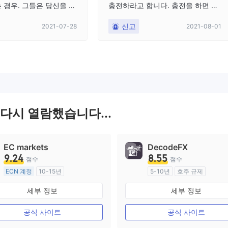
 경우. 그들은 당신을 악
충전하라고 합니다. 충전을 하면 계
로 표시하고 당신이 감
정이 정지되고 모든 자산이 청산됩
신고
2021-07-28
2021-08-01
는 엄청난 벌금을 물게 할
니다. 떨어져있어. 사기꾼
을 고소하고 FBI에 보내
할 것입니다. 결국 모든
산
또다시 열람했습니다...
EC markets
DecodeFX
9.24
8.55
점수
점수
ECN 계정
10-15년
5-10년
호주 규제
호주 규제
외환 거래 라이선스 (MM)
세부 정보
세부 정보
외환 거래 라이선스 (MM)
마스터 레이블 MT4
마스터 레이블 MT4
공식 사이트
공식 사이트