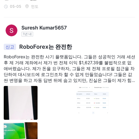
가요?
05-05
인도
필요한 최소 입금액은 계좌 유형에 따라 다르며, R Stockstrader 계
좌를 개설하려면 $100가 필요하고, 다른 네 가지 계좌 유형의 경우
$/€10만 필요합니다.
Suresh Kumar5657
RoboForex으로 어떤 거래 상품을 거래할 수 있나요?
1년 내
RoboForex은 주식, 지수, 선물, ETF, 소프트 상품, 에너지, 금속 및
RoboForex는 완전한
신고
통화를 포함한 12,000개의 거래 상품을 제공합니다.
RoboForex는 완전한 사기 플랫폼입니다. 그들은 성공적인 거래 세션
후 제 거래 계좌에서 제가 번 전체 이익 $1,627.39를 불법적으로 없
애버렸습니다. 제가 돈을 요구하자, 그들은 제 전체 프로필 접근을 차
단하여 대시보드에 로그인조차 할 수 없게 만들었습니다! 그들은 값
싼 변명을 하고 자동 답변 뒤에 숨고 있지만, 진실은 그들이 제가 힘
들게 번 돈을 훔쳤다는 것입니다. 그들은 소매 거래자들을 노리는 도
둑입니다. 이브로커에 투자를 절대 맡기지 마세요. 돈을 버는 순간 수
익을 훔칠 것입니다. 무슨 일이 있어도 RoboForex를 피하세요!