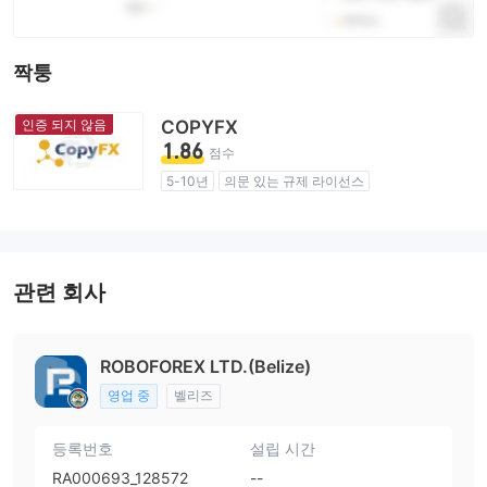
짝퉁
인증 되지 않음
COPYFX
1.86
점수
5-10년
의문 있는 규제 라이선스
업무 구역 의심
잠재적 위험성이 높음
관련 회사
ROBOFOREX LTD.(Belize)
영업 중
벨리즈
등록번호
설립 시간
RA000693_128572
--