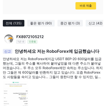
요약하자면, RoboForex은 다양한 거래 요구 사항에 맞춘 다양한 계
바로 제출
좌 옵션을 제공하는 유명 온라인 중개 회사입니다. 이 중개사는 광범
위한 거래 가능 상품, 경쟁력 있는 거래 수수료 및 높은 레버리지 옵
션을 제공합니다. 사용자 친화적인 거래 플랫폼은 고급 거래 도구를
전체
(135)
좋은 평가
(90)
중간 평가
(3)
신고
(42)
갖추고 있습니다. 또한 중개사는 우수한 고객 지원을 제공하며, 도움
을 받을 수 있는 여러 채널이 있습니다.
FX8972105212
RoboForex이 훌륭한 거래 기회를 제공하지만, 레버리지로 거래할
1년 내
인증됨
때는 주의를 기울이고 적절한 위험 관리 전략을 구현하는 것이 중요
합니다.
안녕하세요 저는 RoboForex에 입금했습니다
신고
자주 묻는 질문
안녕하세요 저는 RoboForex에지갑 USDT BEP-20 600달러를 입금
했는데, 그들의 주소를 복사하여 붙여넣었을 때 다른 주소가 붙여넣
RoboForex은 규제를 받는 중개사인가요?
어졌습니다... 두 주소 모두 RoboForex에만 속하는 주소입니다. 하지
네, RoboForex은 FSC(오프쇼어)의 규제를 받습니다.
만 그들은 제 600달러를 반환하지 않고 있습니다. 요즘 RoboForex
RoboForex은 어떤 거래 플랫폼을 제공하나요?
도 사람들을 속이고 있습니다... 그들이 원한다면 할 수 있지만, 일부
러 하지 않는 것입니다.
RoboForex은 MetaTrader 4, MetaTrader 5, WebTrader,
MobileTrader 및 StocksTrader를 포함한 다양한 거래 플랫폼을 제
공합니다.
RoboForex에서 계좌를 개설하려면 최소 입금액이 얼마인