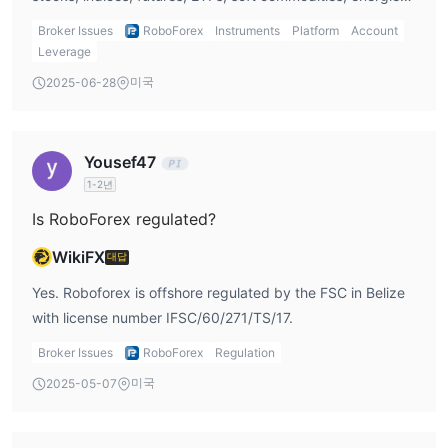
1:300에서 1:500에 이르는 높은레버리지를 제공합니다.
metals, and currencies.
Broker Issues
RoboForex
Instruments
Platform
Account
그러나 높은 레버리지는 이익과 손실을 모두 증폭시킬 수 있으므로,
Leverage
거래자는 이를 신중하게 사용하고 적절한 위험 관리 전략을 마련해
미국
2025-06-28
야 합니다.
스프레드 및 수수료
Yousef47
수수료 없음
RoboForex 수수료
, 그리고 스프레드는 계좌 유형에
1-2년
따라 다릅니다.
Is RoboForex regulated?
거래 플랫폼
WikiFX
대답
RoboForex는 다양한 거래 요구와 선호도를 충족시키기 위해 다양한
거래 플랫폼을 제공합니다.
Yes. Roboforex is offshore regulated by the FSC in Belize
RoboForex가 제공하는 가장 인기 있는 거래 플랫폼으로는
with license number IFSC/60/271/TS/17.
MetaTrader 4(MT4)와 MetaTrader 5(MT5)가 있습니다. 이러한 플
Broker Issues
RoboForex
Regulation
랫폼은 데스크톱, 웹 및 모바일 기기에서 사용할 수 있어 트레이더가
미국
2025-05-07
언제 어디서나 시장에 접근할 수 있습니다.
MT4
는 고급 차트 기능, 자동화된 트레이딩 기능, 그리고 지표와 트
레이딩 로봇을 커스터마이즈할 수 있는 능력을 제공하는 널리 사용