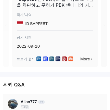
장점과 단점
Roboforex는 합법적인가요?
을 차단하고 무허가 PBK 엔터티의 거
해외 규제
예. RoboForex Ltd.는 인가를 받았으며
금융서비스위원
래 위험을 상기시킵니다."
회(FSC)의 라이선스 번호 000138/32에 따라.
국가/지역
국가
ID BAPPEBTI
시장 상품
주식, 지수, ETFs, 소프트원
RoboForex는 다음을 거래합니다:
자재, 에너지, 금속 및 통화
공시 시간
공시
.
2022-09-20
202
계좌 유형
RoboForex는 각 트레이더가 고유하며 자신만의 거래 요구사항과 선
More
브로커 공시
브로
호도를 가지고 있음을 이해합니다. 그래서 모든 유형의 트레이더를
만족시키기 위해 다양한 거래 계좌를 만들었습니다. 아래 비교표에
서 계좌 기능에 대한 자세한 정보를 확인할 수 있습니다:
계좌 개설 방법?
위키 Q&A
RoboForex에서 계좌를 개설하는 것은 몇 단계만으로 완료할 수 있
는 간단한 절차입니다.
Allan777
1단계
: 먼저, 브로커웹사이트를 방문하여 페이지 오른쪽 상단에 있
1-2년
는 '계좌 개설' 버튼을 클릭하세요.