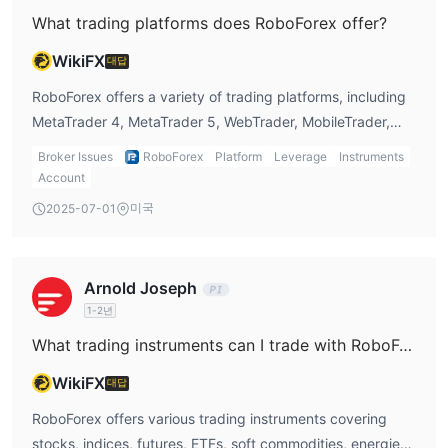
2단계
What trading platforms does RoboForex offer?
: 이제 등록 페이지로 이동하여 이메일 주소, 이름, 휴대폰 번
호를 포함한 개인 및 금융 정보를 입력할 수 있습니다.
WikiFX
대답
3단계
등록 양식을 완료한 후, 주소 증명을 위해 정부 발급 신분증
RoboForex offers a variety of trading platforms, including
사본과 최근 공과금 청구서를 제출하여 신원을 확인해야 합니다. 이
MetaTrader 4, MetaTrader 5, WebTrader, MobileTrader,
단계는 국제자금 세탁 방지및 고객확인제도 규정을 준수하기 위해
and StocksTrader.
필요합니다.
Broker Issues
RoboForex
Platform
Leverage
Instruments
4단계
: 계정이 확인되면, 현지 은행 송금, AstroPay, Skrill,
Account
Neteller, Sticpay, Visa, MasterCard, JCB, QR & Vouchers,
미국
2025-07-01
Western Union 등 다양한 방법으로 계정에 자금을 입금할 수 있습니
다. 대부분의 계정 유형에 대한 최소 입금액은 $10이며, R 스톡스트
레이더 계좌의 경우 최소 $100의 입금이 필요합니다.
Arnold Joseph
5단계
계좌에 자금을 입금한 후, 원하는 거래 플랫폼을 다운로드하
1-2년
고 시장에서 거래를 시작할 수 있습니다.
What trading instruments can I trade with RoboForex?
레버리지
WikiFX
대답
1:2000
최대레버리지
프로 계좌및프로 센트 계좌유형에 대해 이용
가능한 것은 특히 주목할 만하며, 경험 많은 트레이더에게 더 수익성
RoboForex offers various trading instruments covering
높은 거래를 추구할 기회를 제공합니다. 프라임 및 ECN 계좌는 또한
stocks, indices, futures, ETFs, soft commodities, energies,