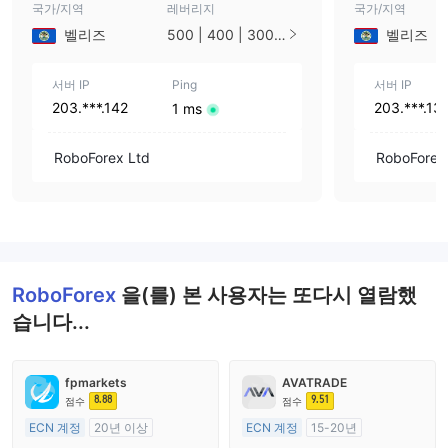
국가/지역
레버리지
국가/지역
벨리즈
500 | 400 | 300 |
벨리즈
200 | 175 | 150 |
125 | 100 | 80 | 7
서버 IP
5 | 66 | 50 | 40 |
Ping
서버 IP
33 | 25 | 20 | 15 |
203.***.142
203.***.13
1 ms
10 | 5 | 3 | 2 | 1
RoboForex Ltd
RoboForex
RoboForex
을(를) 본 사용자는 또다시 열람했
습니다...
fpmarkets
AVATRADE
8.88
9.51
점수
점수
ECN 계정
20년 이상
ECN 계정
15-20년