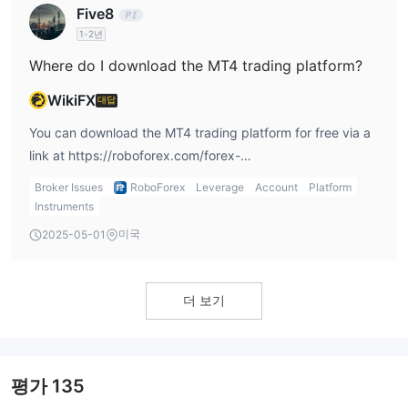
Five8
되는 트레이딩 플랫폼입니다.
MT5
반면에, 는 MT4의 더 발전된 버전으로, 다중 통화 전략 테스트
1-2년
및 더 고급 분석 도구와 같은 추가 기능을 갖추고 있습니다.
Where do I download the MT4 trading platform?
이러한 인기 있는 거래 플랫폼 외에도, RoboForex은 MobileTrader
WikiFX
대답
와 R StocksTrader를 포함한 자체 독점 플랫폼도 제공합니다.
MobileTrader
는 거래 계좌 접근, 실시간 시장 데이터, 그리고주
You can download the MT4 trading platform for free via a
문체결을 제공하는 모바일 거래 플랫폼입니다.
link at https://roboforex.com/forex-
R StocksTrader
, 앞서 언급한 바와 같이, 미국 및 EU 주식에 대해
trading/platforms/metatrader4-mt4/. MT4 in versions for
Broker Issues
RoboForex
Leverage
Account
Platform
수수료 기반 거래를 제공하는 독특한 거래 계좌입니다.
PC (Windows, MAC) or Android and iOS mobile operating
Instruments
웹 브라우저에서 직접 거래하는 것을 선호하는 트레이더들을 위해,
systems.
미국
2025-05-01
WebTrader
RoboForex는
플랫폼입니다. 이 플랫폼은 다운로드나
설치가 필요 없으며, 간단하고 사용자 친화적인 인터페이스를 통해
거래할 수 있습니다.
더 보기
입출금
입금
출금
평가
135