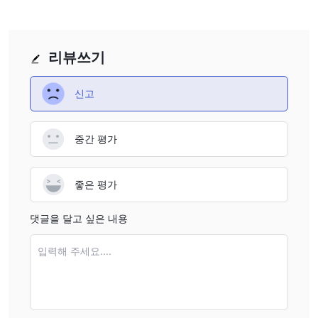
고객 지원
24/7
Roboforex의 고객 지원팀은 다음을 통해 연락할 수 있습니다
라이브 채팅, 문의 양식 및 전화: +593 964 256 286
.
리뷰쓰기
FAQ 섹션
또한, 회사의 웹사이트에는 광범위한
, 이는 거래 계좌, 입
출금 방법, 거래 플랫폼 등에 관한 많은 일반적인 질문에 대한 답변
신고
을 제공합니다.
게다가, Roboforex를 소셜 미디어 플랫폼에서도 팔로우할 수 있습
Facebook, Twitter, Youtube, Telegram,
니다. 예를 들어
중간 평가
Instagram
.
RoboForex Ltd
등록 주소: 벨리즈 시티, 벨리즈, 벨라마 1단계, 구아바 거리 2118
좋은 평가
영업 주소: 벨리즈 시티, 뉴타운 배럭스, 배럭 로드, 벨리즈 마리나 타
워
댓글을 달고 싶은 내용
RoboGate LTD
입력해 주세요....
등록 주소: 지브롤터, 워터포트 워프, 워터가든스 5, 스위트 16,
GX11 1AA
결론