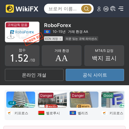
0
1
2
RoboForex
규제감독 없음
3
0
10-15년
거래 환경 AA
ECN 계정
의문 있는 규제 라이선스
0
4
1
화이트 레이블 MT4
글로벌 업무
점수
거래 환경
MT4/5 감정
벨로루시외환 거래 라이선스 (EP) 취소됨
1
.
5
2
AA
백지 표시
잠재적 위험성이 높음
/10
2
6
3
온라인 개설
공식 사이트
3
7
4
4
8
5
Danger
Danger
Good
5
9
6
4
6
7
키프로스
벨로루시
벨리즈
키프로스
7
8