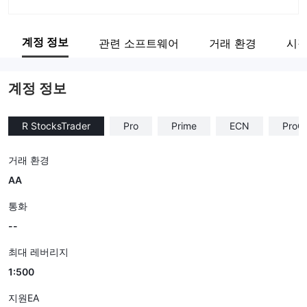
회사 약칭
RoboForex
계정 정보
관련 소프트웨어
거래 환경
시장
기업 직원
--
계정 정보
R StocksTrader
Pro
Prime
ECN
ProC
거래 환경
AA
통화
--
최대 레버리지
1:500
지원EA