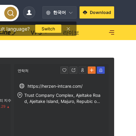
한국어
Download
ult language?
Switch
VPS
라이브
연락처
https://herzen-intcare.com/
Trust Company Complex, Ajeltake Roa
리 지수
d, Ajeltake Island, Majuro, Repubic of
.29
Marshall Island MH96960.
수