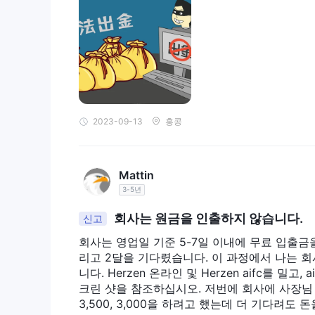
이름, 주소, 연락처와 같은 기본적인 개인 정보를 제
가 표시됩니다. 신청서를 작성했으면 신원과 주소를 확
록증 사본과 최근 공과금 청구서 또는 은행 명세서가 
면 거래를 시작할 준비가 된 것입니다.
영향력
Herzen외환 거래에 대해 최대 1:500의 레버리지를 
2023-09-13
홍콩
높은 레버리지는 트레이더가 얻을 수 있는 이익을 잠재
버리지를 사용하고 관련된 위험을 이해하는 것이 중요
주식 및 상품과 같은 다른 상품의 경우 Herzen 상품 
Mattin
3-5년
스프레드 및 커미션(거래 수수료)
회사는 원금을 인출하지 않습니다.
신고
Herzen스프레드가 시장 상황과 유동성에 따라 변할
의 경우 주요 통화 쌍의 평균 스프레드는 1.5핍에서 
회사는 영업일 기준 5-7일 이내에 무료 입출금을
리고 2달을 기다렸습니다. 이 과정에서 나는 
대한 수수료는 거래된 로트당 $7이며, 이는 또한 합리
니다. Herzen 온라인 및 Herzen aifc를 
주식 거래의 경우 수수료는 거래 금액의 0.1%로, 주
크린 샷을 참조하십시오. 저번에 회사에 사장님 만
낮습니다.
3,500, 3,000을 하려고 했는데 더 기다려도
상품 거래의 경우 스프레드는 상품 유형에 따라 다릅니다