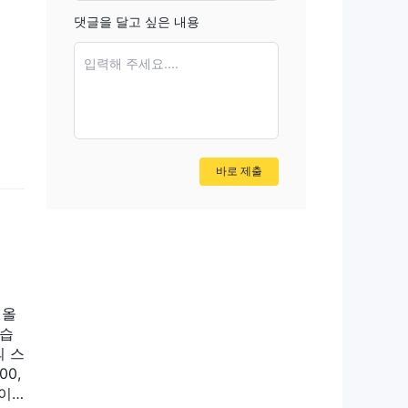
댓글을 달고 싶은 내용
시지
민등
입력해 주세요....
인되
이
바로 제출
 레
거래
에
 올
않습
의 스
으로
0,
(이