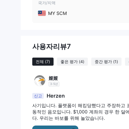
세스를 제공합니다.
국가/지역
원유: Herzen 또한 원유 거래에 대한 액세스를 제공합
MY SCM
지수: Herzen s&p 500, nasdaq 100, ftse 1
상품: 브로커는 원유 및 천연 가스와 같은 에너지 제품
공합니다.
암호화폐: 고객은 비트코인, 이더리움, 라이트코인과 
사용자리뷰
7
계정 유형
그것은 나타납니다 Herzen 라이브 거래 계정이라는 
전체
(7)
좋은 평가
(4)
중간 평가
(1)
지수 및 상품을 포함한 다양한 금융 상품에 대한 액
라이브 거래 계정에 가입한 거래자 Herzen 업계에서
娅娅
래 플랫폼에 액세스할 수 있습니다. 이 플랫폼에는 고급 
3-5년
하는 기능을 포함한 다양한 기능이 제공됩니다.
그러나 실제 자금에 투자하기 전에 전략을 테스트하고
Herzen
신고
것이 단점이 될 수 있습니다.
사기입니다. 플랫폼이 해킹당했다고 주장하고 
동적인 음모입니다. $1,000 계좌의 경우 한 달
계좌 개설 방법은?
다. 우리는 바보를 위해 놀았습니다.
로 계좌 개설 Herzen 간단한 과정입니다. 시작하려면
방문하여 화면에 설명된 단계를 따릅니다.