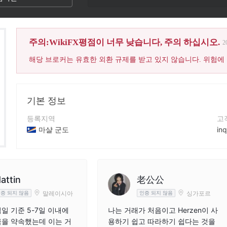
주의:WikiFX평점이 너무 낮습니다, 주의 하십시오.
2
해당 브로커는 유효한 외환 규제를 받고 있지 않습니다. 위험에
기본 정보
등록지역
고
마샬 군도
in
운영 기간
회
5-10년
ht
회사 전체 이름
회
attin
老公公
Herzen
말레이시아
싱가포르
증 되지 않음
인증 되지 않음
일 기준 5-7일 이내에
나는 거래가 처음이고 Herzen이 사
을 약속했는데 이는 거
용하기 쉽고 따라하기 쉽다는 것을