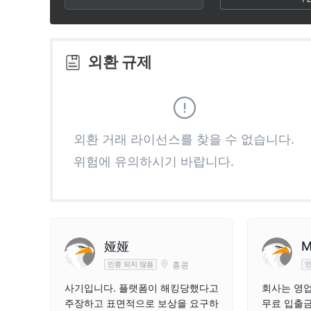
2
7
1
3
8
2
외환 규제
4
9
3
5
4
외환 거래 라이선스를 찾을 수 없습니다.
위험에 유의하시기 바랍니다.
6
5
7
6
8
7
娅娅
M
홍콩
인증 되지 않음
인
9
8
사기입니다. 플랫폼이 해킹당했다고
회사는 영업
주장하고 표면적으로 보상을 요구하
무료 입출금