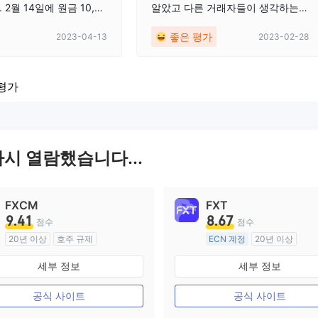
2월 14일에 원금 10,00
알았고 다른 거래자들이 생각하는
고 2달을 기다렸습니다.
것을 읽을 수 있어서 좋았고 지금까
좋은 평가
2023-04-13
2023-02-28
 나는 회사의 고객 서비
지 모든 것이 간단하다는 것을 알았
지만 아무것도 축구를하고
고 고객 고문의 백업을 받는 것도 좋
습니다. Herzen 온라인
습니다. 매번 감사합니다.
평가
 aifc를 밀고, aifc는 변명
부안 계정이 동결됐다고
. 대화의 스크린 샷을 참
 저번에 회사에 사장님
때 해결책은 10,000 원
다시 열람했습니다...
 나누어서 3,500, 3,5
00을 하려고 했는데 더 기다
받지 못했습니다. 10일도
FXCM
FXT
사에서 메일을 보냈는데
9.41
8.67
점수
점수
있는 이름도 일부러 틀려
20년 이상
호주 규제
ECN 계정
20년 이상
 철회 규정을 요구하는 무
외환 거래 라이선스 (MM)
호주 규제
한 마디는 라이... 회사에
세부 정보
세부 정보
마스터 레이블 MT4
외환 거래 라이선스 (MM)
길 바라거나 에 올리겠
셜 미디어. 다음 대화와
마스터 레이블 MT4
공식 사이트
공식 사이트
두 게시하겠습니다.