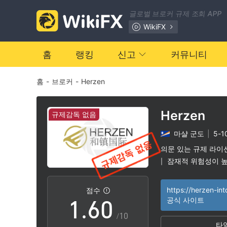
글로벌 브로커 규제 조회 APP
0
WikiFX
1
홈
랭킹
신고
커뮤니티
홈
-
브로커
-
Herzen
2
3
Herzen
규제감독 없음
마샬 군도
|
5-1
4
의문 있는 규제 라이
잠재적 위험성이 
|
0
5
https://herzen-in
점수
1
.
6
0
공식 사이트
/10
타