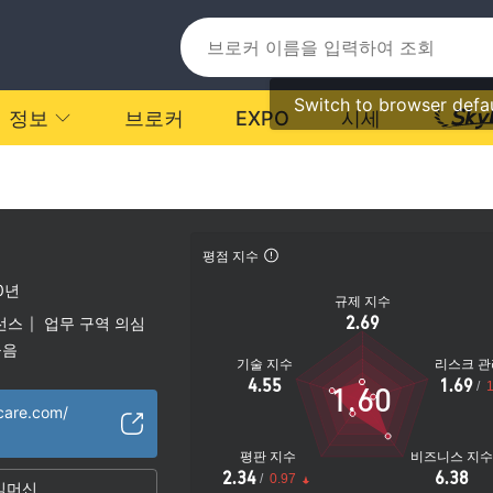
Switch to browser defa
정보
브로커
EXPO
시세
평점 지수
0년
규제 지수
2.69
선스
업무 구역 의심
|
높음
기술 지수
리스크 관
4.55
1.69
/
1
1.60
tcare.com/
평판 지수
비즈니스 지
2.34
6.38
/
0.97
임머신