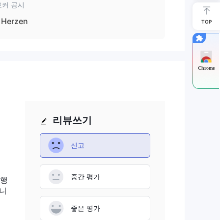
로커 공시
Herzen
TOP
 제
Chrome
식,
리뷰쓰기
 거
동화
신고
다는
중간 평가
 행
합니
트를
좋은 평가