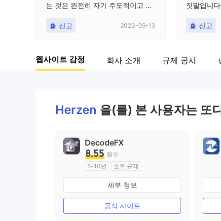
는 것은 완전히 자기 주도적이고 자
짓말입니다. 
9
기 행동적인 음모입니다. $1,000 계
0원을 올리
신고
신고
2023-09-13
좌의 경우 한 달에 $7 미만을 받을
이 과정에서
수 있으며 인출하기 전에 $100에 도
스를 따랐
달해야 합니다. 우리는 바보를 위해
추진하지 않
웹사이트 감정
회사 소개
규제 공시
놀았습니다.
및 Herzen
도 많고 라
까지 합니다
조하십시오.
만나러 갔을 
Herzen
을(를) 본 사용자는 또
금을 3번으로
00, 3,0
려도 돈을 
DecodeFX
안되서 회
8.55
점수
(이메일에 
5-10년
호주 규제
서) 무리한
외환 거래 라이선스 (MM)
리한 요구, 
세부 정보
마스터 레이블 MT4
서 해결해주
습니다. 소
공식 사이트
증거를 모