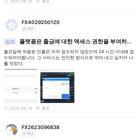
폭시킬 수 있지만 거래와 관련된 위험 수준도 크게 높입니다. 1:500
2020-06-18
홍콩
의 레버리지는 거래 계좌의 $1마다 거래자가 최대 $500 상당의 포
지션을 제어할 수 있음을 의미합니다. 이는 더 높은 수익을 추구하는
FX4029250120
일부 거래자에게 매력적일 수 있지만, 높은 레버리지는 잠재적 손실
6-10년
도 확대한다는 점을 강조하는 것이 중요합니다. 거래자는 특히 외환
처럼 변동성이 큰 시장에서 높은 레버리지 사용을 고려할 때 주의를
플랫폼은 출금에 대한 액세스 권한을 부여하지
신고
기울이고 명확한 위험 관리 전략을 세워야 합니다. 또한, 높은 레버
않고 나를 차단했습니다.
월요일에 적용된 인출은 아직 접수되지 않았으며 24 시간 이내에 접
리지의 가용성이 반드시 긍정적인 특징은 아니라는 점을 기억하는
수되어야합니다. 그 서비스는 잔인한 방식으로 막아 내고 심지어 나
것이 중요합니다. 현명하게 사용하지 않으면 상당한 손실을 초래할
를 막았다.
수 있기 때문입니다.
스프레드 및 커미션
MEGAFXCM LIMITED스프레드 및 커미션에 대한 제한된 정보를 제
공하며, 이는 이러한 요소가 표준 및 ecn과 같이 제공하는 거래 계좌
유형에 따라 달라질 수 있음을 나타냅니다. 그러나 스프레드 및 커미
2020-06-18
홍콩
션에 대한 구체적인 세부 정보는 사용 가능한 정보에 제공되지 않습
니다. 이러한 투명성 부족으로 인해 거래자는 브로커와의 거래의 비
FX2623096838
용 효율성을 평가하기가 어려워지고 잠재적인 숨겨진 수수료나 불리
6-10년
한 거래 조건에 대한 우려가 높아질 수 있습니다. 거래자는 이러한