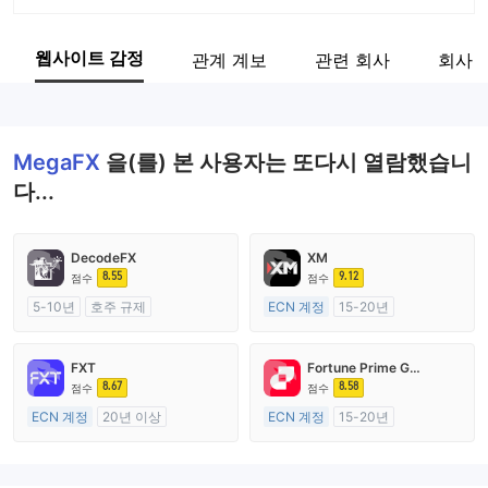
회사 약칭
MegaFX
웹사이트 감정
관계 계보
관련 회사
회사 
기업 직원
--
MegaFX
을(를) 본 사용자는 또다시 열람했습니
다...
DecodeFX
XM
8.55
9.12
점수
점수
5-10년
호주 규제
ECN 계정
15-20년
외환 거래 라이선스 (MM)
호주 규제
마스터 레이블 MT4
외환 거래 라이선스 (MM)
FXT
Fortune Prime Global
마스터 레이블 MT4
8.67
8.58
점수
점수
ECN 계정
20년 이상
ECN 계정
15-20년
호주 규제
호주 규제
외환 거래 라이선스 (MM)
외환 거래 라이선스 (MM)