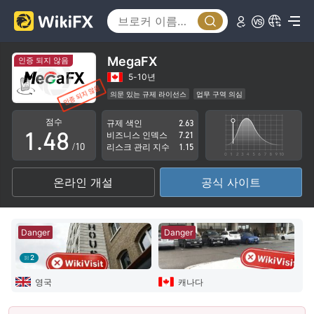
3
0
4
1
5
MegaFX
인증 되지 않음
2
6
5-10년
의문 있는 규제 라이선스
업무 구역 의심
0
3
7
잠재적 위험성이 높음
점수
규제 색인
2.63
1
.
4
8
비즈니스 인덱스
7.21
/10
리스크 관리 지수
1.15
2
5
9
온라인 개설
공식 사이트
3
6
4
7
Danger
Danger
5
8
2
6
9
영국
캐나다
7