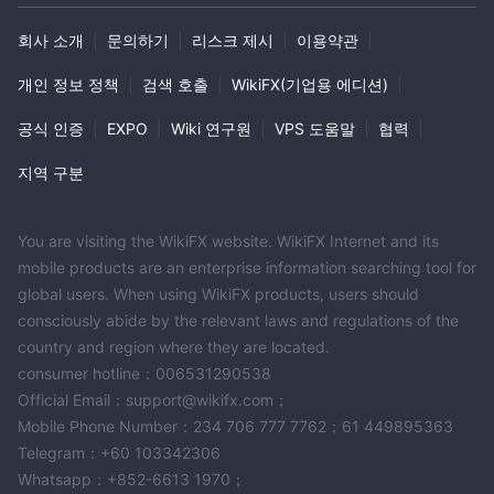
같은 추가 플랫폼 기능에 대한 세부 정보가 부족하다는 점에 유의하
회사 소개
|
문의하기
|
리스크 제시
|
이용약관
|
는 것이 중요합니다. 거래자는 제공되는 MetaTrader 4 플랫폼의 적
합성을 평가할 때 자신의 특정 요구 사항과 선호도를 고려해야 합니
개인 정보 정책
|
검색 호출
|
WikiFX(기업용 에디션)
|
다. MEGAFXCM LIMITED 그들의 거래 활동을 위해.
공식 인증
|
EXPO
|
Wiki 연구원
|
VPS 도움말
|
협력
|
고객 지원
지역 구분
MEGAFXCM LIMITEDqq와 이메일이라는 두 가지 기본 연락 방법을
통해 고객 지원을 제공합니다. 거래자는 qq 연락처 ID 903861049
를 사용하거나 forex@으로 이메일을 보내 브로커에게 연락할 수 있
You are visiting the WikiFX website. WikiFX Internet and its
습니다. MegaFX .cc. 이러한 연락 옵션은 문의, 지원 또는 문제 해결
mobile products are an enterprise information searching tool for
을 위한 주요 의사소통 수단으로 사용됩니다.
global users. When using WikiFX products, users should
consciously abide by the relevant laws and regulations of the
그러나 꼭 알아두어야 할 점은 MEGAFXCM LIMITED 다른 브로커가
country and region where they are located.
일반적으로 제공하는 라이브 채팅이나 전화 지원과 같은 보다 즉각
consumer hotline：006531290538
적인 커뮤니케이션 옵션을 제공하지 않습니다. 이러한 빠른 응답 채
Official Email：support@wikifx.com；
널의 부재는 특히 시기적절한 지원이 중요한 외환 거래 산업에서 제
Mobile Phone Number：234 706 777 7762；61 449895363
한으로 보일 수 있습니다.
Telegram：+60 103342306
고려하는 상인 MEGAFXCM LIMITED 이용 가능한 고객 지원 채널과
Whatsapp：+852-6613 1970；
대응 방식을 인지하고 있어야 합니다. 브로커와 거래하기 전에 이러