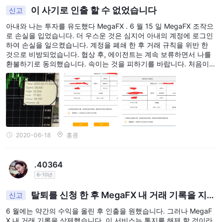
이 사기로 인출 할 수 없었습니다
신고
비용에 대해 브로커로부터 명확한 설명을 구하고 이를 다른 브로커
와 비교하여 정보에 입각한 결정을 내리는 것이 좋습니다.
아내와 나는 투자를 유도했다 MegaFX . 6 월 15 일 MegaFX 조작으
로 손실을 입었습니다. 더 우스운 것은 심지어 아내의 계정에 로그인
입금 및 출금
하여 손실을 일으켰습니다. 계정을 폐쇄 한 후 거래 규칙을 위반 한
것으로 비방되었습니다. 협상 후, 에이전트는 계속 보류하면서 나를
입금 방법: MEGAFXCM LIMITED 다음을 포함한 다양한 입금 방법
환불하기로 동의했습니다. 속이는 것을 피하기를 바랍니다. 처음이
을 제공합니다.
아니어야합니다.
비자/마스터카드
은행 송금
스크릴
넷텔러
비트코인(참고: 일부 정보에서는 비트코인을 기본 입금 방법으로 제
2020-06-18
홍콩
시함)
eMERCHANTPAY
.40364
안전충전
6-10년
철회 방법: 이용 가능한 정보에는 철회 방법이 명시되어 있지 않습니
탈퇴를 신청 한 후 MegaFX 내 거래 기록을 지우
신고
다. 인출 처리 방법에 대한 자세한 내용을 알아보려면 거래자는 브로
고 계속 쉬었습니다.
커에게 직접 문의해야 합니다.
6 월에는 약간의 수익을 올린 후 인출을 원했습니다. 그러나 MegaF
X 내 거래 기록을 삭제했습니다. 이 서비스는 통지를 해제 할 것이라
신중을 기하고 입금 및 출금 방법에 관한 최신 정보를 확인하는 것이