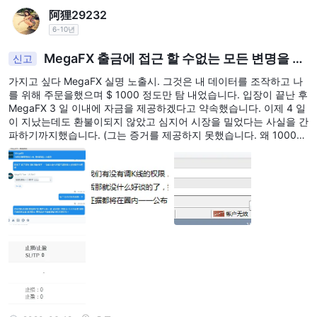
고 명시되어 있습니다. 그러나 기능적인 거래 플랫폼의 부재와 브로
阿狸29232
커의 의심스러운 평판으로 인해 검증된 정보가 부족하여 이러한 상
6-10년
품의 실제 가용성과 거래 조건을 평가하기가 어렵습니다. 거래자는
MegaFX 출금에 접근 할 수없는 모든 변명을 찾
이 브로커에 주의 깊게 접근해야 하며 보다 안전하고 투명한 거래 경
신고
습니다 (저는 보통 고객이며 시장 밀고있는 전사가되
험을 위해 보다 평판이 좋고 규제된 대안을 고려해야 합니다.
가지고 싶다 MegaFX 실명 노출시. 그것은 내 데이터를 조작하고 나
었습니다)
를 위해 주문을했으며 $ 1000 정도만 탐 내었습니다. 입장이 끝난 후
계정 유형
MegaFX 3 일 이내에 자금을 제공하겠다고 약속했습니다. 이제 4 일
이 지났는데도 환불이되지 않았고 심지어 시장을 밀었다는 사실을 간
MEGAFXCM LIMITED표준 및 ecn이라는 두 가지 주요 거래 계좌 유
파하기까지했습니다. (그는 증거를 제공하지 못했습니다. 왜 1000
형을 제공합니다. 그러나 이러한 계좌 유형에 관한 세부 정보는 제한
달러만으로 그렇게해야합니까? 너무 멍청합니다.) 세일즈맨과 서비
되어 있으며 잠재적인 거래자가 우려할 수 있는 특정 정보가 부족하
스는 계속 곤경에 처했습니다. 나는 이것을 노출시켜야합니다. 확실
히 사기 플랫폼입니다.
다는 점에 유의하는 것이 중요합니다. 계정 유형에 대한 분석은 다음
과 같습니다.
제공되는 계정 유형 MEGAFXCM LIMITED :
영향력
MEGAFXCM LIMITED최대 1:500의 거래 레버리지를 제공합니다.
레버리지를 사용하면 거래자는 상대적으로 적은 양의 자본으로 더
큰 포지션을 제어할 수 있습니다. 높은 레버리지는 잠재적 이익을 증