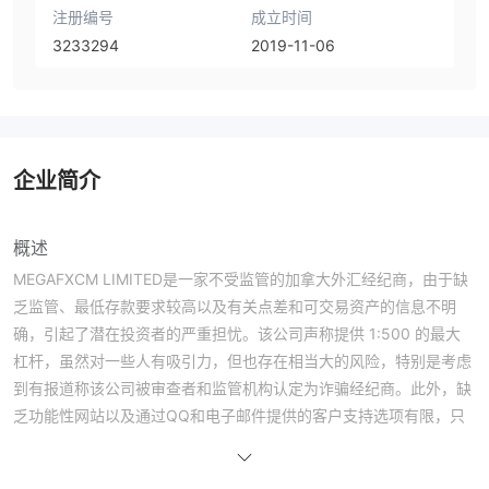
注册编号
成立时间
3233294
2019-11-06
企业简介
概述
MEGAFXCM LIMITED是一家不受监管的加拿大外汇经纪商，由于缺
乏监管、最低存款要求较高以及有关点差和可交易资产的信息不明
确，引起了潜在投资者的严重担忧。该公司声称提供 1:500 的最大
杠杆，虽然对一些人有吸引力，但也存在相当大的风险，特别是考虑
到有报道称该公司被审查者和监管机构认定为诈骗经纪商。此外，缺
乏功能性网站以及通过QQ和电子邮件提供的客户支持选项有限，只
会增加人们对该经纪人的怀疑。鉴于这些危险信号和所涉及的潜在风
险，强烈建议寻找更有信誉和受监管的外汇交易替代方案。