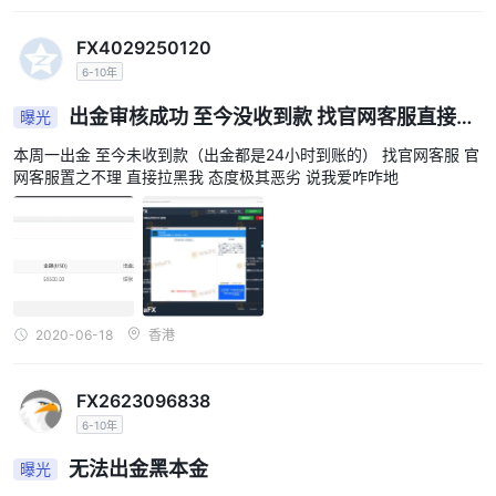
细节。这种透明度的缺乏可能使交易者难以评估与经纪商进行交易的
成本效益，并引发对潜在隐藏费用或不利交易条件的担忧。我们鼓励
FX4029250120
交易者向经纪商寻求有关这些费用的澄清，并将其与其他经纪商进行
6-10年
比较，以做出明智的决定。
出金审核成功 至今没收到款 找官网客服直接拉
曝光
黑我
存取款
本周一出金 至今未收到款（出金都是24小时到账的） 找官网客服 官
网客服置之不理 直接拉黑我 态度极其恶劣 说我爱咋咋地
存款方式： MEGAFXCM LIMITED提供多种存款方式，包括：
维萨卡/万事达卡
银行转帐
斯克里尔
内特勒
比特币（注：一些信息表明比特币是主要存款方式）
2020-06-18
香港
电子商务支付
安全充电
FX2623096838
提款方式：现有信息未指定提款方式。交易者应直接联系经纪商，了
解如何处理提款的详细信息。
6-10年
在考虑存款和取款方式时，务必谨慎行事并核实有关存款和取款方式
无法出金黑本金
曝光
的最新信息 MEGAFXCM LIMITED作为交易平台。此外，交易者应