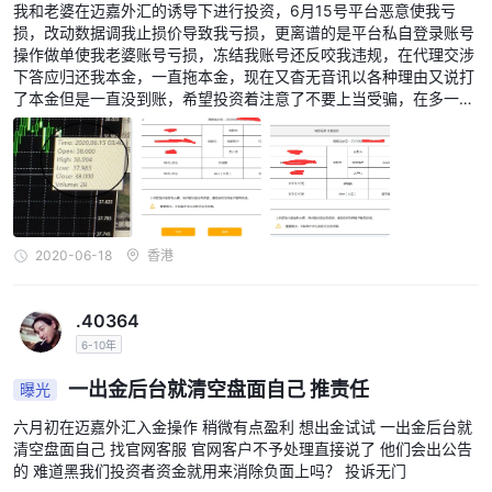
我和老婆在迈嘉外汇的诱导下进行投资，6月15号平台恶意使我亏
了解任何相关费用、处理时间和提款条件，以确保与经纪商进行顺
损，改动数据调我止损价导致我亏损，更离谱的是平台私自登录账号
利、安全的财务互动。尽职调查以及与经纪商的清晰沟通对于更好地
操作做单使我老婆账号亏损，冻结我账号还反咬我违规，在代理交涉
了解存款和取款流程至关重要。
下答应归还我本金，一直拖本金，现在又杳无音讯以各种理由又说打
了本金但是一直没到账，希望投资着注意了不要上当受骗，在多一个
交易平台
受害者，此公司的熟练度应该是一个惯犯大家请注意了。
MEGAFXCM LIMITED为其客户提供 Metatrader 4 (mt4) 交易平
台。 mt4 是外汇行业广泛认可和流行的交易平台，以其用户友好的
界面、先进的图表工具、技术分析功能以及通过专家顾问 (EAS) 支
持自动交易而闻名。
MT4 的多功能性使其成为交易者的首选，使他们能够分析市场趋
2020-06-18
香港
势、执行交易并有效管理其投资组合。它提供一系列技术指标、可定
制的图表布局和实时市场数据，使交易者能够做出明智的决策。
.40364
虽然 mt4 的可用性是一个积极的方面，但值得注意的是，所提供的
6-10年
信息缺乏有关其他平台功能的详细信息，例如与不同设备和操作系统
一出金后台就清空盘面自己 推责任
曝光
的兼容性，这可能会影响整体交易体验。交易者在评估 Metatrader
4 平台的适用性时应考虑自己的具体需求和偏好 MEGAFXCM
六月初在迈嘉外汇入金操作 稍微有点盈利 想出金试试 一出金后台就
清空盘面自己 找官网客服 官网客户不予处理直接说了 他们会出公告
LIMITED用于他们的贸易活动。
的 难道黑我们投资者资金就用来消除负面上吗？ 投诉无门