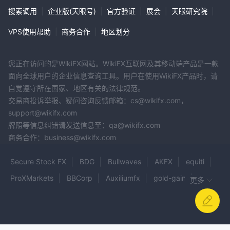
其他旨在帮助交易者提高外汇交易技能和知识的材料。
搜索调用
|
企业版(天眼号)
|
官方验证
|
展会
|
天眼研究院
|
缺乏教育资源可能对交易者来说是一个缺点，尤其是那些刚接触外汇
交易并寻求了解市场、策略和风险管理指导的交易者。寻求教育支持
VPS使用帮助
|
商务合作
|
地区划分
的交易者可能需要探索外部资源或考虑提供更全面教育服务以提高交
易熟练程度的经纪商。
您正在访问的是WikiFX网站。WikiFX互联网及其移动端产品是一款
概括
面向全球用户的企业信息查询工具。用户在使用WikiFX产品时，请
自觉遵守所在国家、地区有关的法律规范。
MEGAFXCM LIMITED是一家不受监管的加拿大外汇经纪商，由于缺
交易商投诉举报、疑问咨询反馈邮箱：cs@wikifx.com，
乏监管、最低存款要求较高以及有关点差和可交易资产的信息不明
support@wikifx.com
确，引起了潜在投资者的严重担忧。该公司声称提供 1:500 的最大
牌照等信息纠错请发送信息至：qa@wikifx.com
杠杆，虽然对一些人有吸引力，但也存在相当大的风险，特别是考虑
商务合作：business@wikifx.com
到有报道称该公司被审查者和监管机构认定为诈骗经纪商。此外，缺
乏功能性网站以及通过QQ和电子邮件提供的客户支持选项有限，只
Secure Stock FX
BDG
Bullwaves
AKFX
equiti
会增加人们对该经纪人的怀疑。总之， MEGAFXCM LIMITED缺乏
ProXMarkets
BBCorp
Auxiliumfx
gold-gain
透明度、监管监督和可疑的声誉使其成为外汇交易的高风险和可疑选
更多
择。强烈建议交易者寻求更有信誉和受监管的替代方案，以保护其投
Vesbolt
JUMBO LUCK
Avalon
Ultima
资并确保交易活动的透明度。
BRAGA CAPITAL FX LLC
BRC
INF
DFSFX
常见问题解答
FX Trade Terminal
SEC MARKETS
Moore Capital