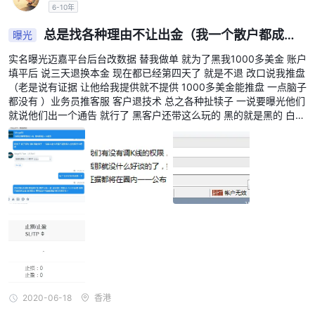
6-10年
型的细分：
提供的账户类型 MEGAFXCM LIMITED:
总是找各种理由不让出金（我一个散户都成了
曝光
推盘侠了）
实名曝光迈嘉平台后台改数据 替我做单 就为了黑我1000多美金 账户
杠杆作用
填平后 说三天退换本金 现在都已经第四天了 就是不退 改口说我推盘
MEGAFXCM LIMITED提供高达 1:500 的最大交易杠杆。杠杆允许
（老是说有证据 让他给我提供就不提供 1000多美金能推盘 一点脑子
交易者以相对较少的资金控制较大的头寸。虽然高杠杆可以放大潜在
都没有 ）业务员推客服 客户退技术 总之各种扯犊子 一说要曝光他们
就说他们出一个通告 就行了 黑客户还带这么玩的 黑的就是黑的 白不
利润，但它也会显着增加交易风险水平。 1:500的杠杆意味着交易账
了
户中每1美元，交易者可以控制价值高达500美元的头寸。虽然这可
能对一些寻求更高回报潜力的交易者有吸引力，但需要强调的是，高
杠杆也会放大潜在损失。交易者在考虑使用高杠杆时应谨慎行事并制
定明确的风险管理策略，尤其是在外汇这样波动的市场中。此外，值
得注意的是，高杠杆的可用性并不一定是一个积极的特征，因为如果
使用不当，它可能会导致重大损失。
点差和佣金
MEGAFXCM LIMITED提供的有关点差和佣金的信息有限，这表明这
些因素可能会根据他们提供的交易账户类型（例如标准账户和
2020-06-18
香港
ECN）而有所不同。然而，现有信息中并未提供点差和佣金的具体