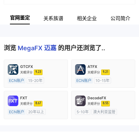
官网鉴定
关系族谱
相关企业
公司简介
浏览
MegaFX 迈嘉
的用户还浏览了..
GTCFX
ATFX
9.23
9.21
天眼评分
天眼评分
ECN账户
15-20年
ECN账户
10-15年
英国监管
全牌照 (MM)
澳大利亚监管
全牌照 (MM)
主标MT4
主标MT4
FXT
DecodeFX
8.67
8.55
天眼评分
天眼评分
ECN账户
20年以上
5-10年
澳大利亚监管
澳大利亚监管
全牌照 (MM)
全牌照 (MM)
主标MT4
主标MT4