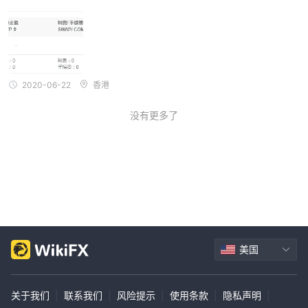
客户支持
MEGAFXCM LIMITED通过两种主要联系方式提供客户支持：QQ 和
电子邮件。交易者可以通过QQ联系ID 903861049或发送电子邮件
至forex@来联系经纪商 迈嘉.cc。这些联系方式是询问、帮助或解
决问题的主要沟通方式。
2020-06-22
香港
但是，必须注意的是 MEGAFXCM LIMITED不提供其他经纪商通常
提供的更即时的沟通选项，例如实时聊天或电话支持。缺乏这些更快
没有更多了
的响应渠道可能会被视为一种限制，特别是在外汇交易行业，及时的
援助至关重要。
交易者考虑 MEGAFXCM LIMITED应了解可用的客户支持渠道及其
响应能力。建议在与经纪商进行交易之前测试这些渠道的响应时间和
有效性。此外，通过其他交易者的评论和反馈来研究经纪商在客户服
务方面的声誉，可以深入了解经纪商提供的支持质量。 MEGAFXCM
LIMITED 。
美国
教育资源
根据所提供的信息， MEGAFXCM LIMITED不向其交易者提供任何
教育资源。教育资源可以包括教程、网络研讨会、课程、市场分析和
关于我们
|
联系我们
|
风险提示
|
使用条款
|
隐私声明
|