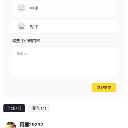
以确保其投资的安全性和透明度。
中评
市场工具
MEGAFXCM LIMITED声称提供多种交易工具，包括外汇、金属、指
好评
数、能源和股票。然而，值得注意的是，由于缺乏功能性交易平台以
及该经纪商的声誉存疑，有关这些工具可用性的信息尚未得到验证。
你要评价的内容
交易者应对这些交易工具的实际可用性和可靠性保持谨慎和怀疑。
提供的交易工具 MEGAFXCM LIMITED:
请输入...
总之， MEGAFXCM LIMITED声称它提供跨不同资产类别的各种交
易工具，包括外汇、金属、指数、能源和股票。然而，由于缺乏功能
性交易平台以及经纪商声誉存疑，导致缺乏经过验证的信息，因此很
难评估这些工具的实际可用性和交易条件。交易者应谨慎接触该经纪
商，并考虑更有信誉和受监管的替代方案，以获得更安全、更透明的
立即提交
交易体验。
账户类型
全部
(4)
曝光
(4)
MEGAFXCM LIMITED提供两种主要类型的交易账户：标准账户和
ECN账户。然而，值得注意的是，有关这些账户类型的详细信息有
阿狸29232
限且缺乏具体信息，这可能会让潜在交易者感到担忧。以下是帐户类