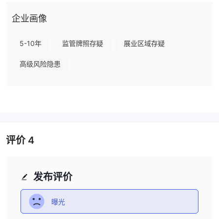
规定
企业画像
MEGAFXCM LIMITED总部位于加拿大的外汇经纪商目前在没有有效
监管的情况下运营，给潜在投资者带来了重大风险。监管对于外汇行
5-10年
监管牌照存疑
展业区域存疑
业确保透明度、安全和道德行为至关重要。受监管的经纪商遵守严格
的指导方针，并提供隔离客户资金和争议解决机制等保障措施。相比
高级风险隐患
之下， 迈嘉 cm 缺乏监管，导致交易者缺乏这些保护，增加了不当
行为或资金管理不善的可能性，并且在出现问题或纠纷时寻求追索变
得困难。因此，投资者应谨慎行事并考虑受监管的替代方案，以获得
更安全、更透明的交易体验。
优点和缺点
评价
4
总之， MEGAFXCM LIMITED具有一些潜在的优势，例如较高的最
大杠杆、Metatrader 4 的使用以及可交易资产的多样性。然而，其
众多缺点，包括缺乏监管、最低存款要求较高、点差信息不明确、有
发布评价
报道称其为诈骗经纪商、有限的客户支持、不一致的支付方式以及无
法正常运行的网站，使其成为一个高风险且无法使用的网站。外汇交
曝光
易的可疑选择。强烈敦促交易者探索受监管且更有信誉的替代方案，