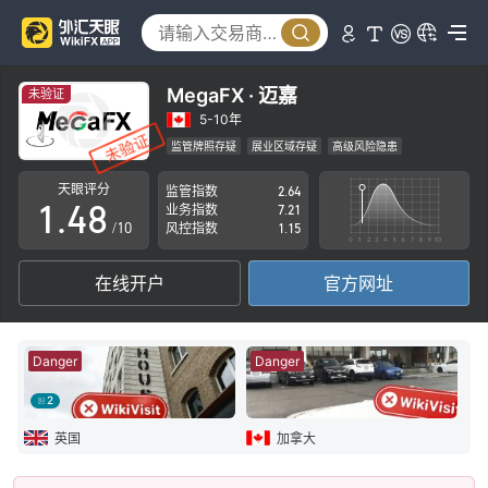
3
0
4
1
5
MegaFX · 迈嘉
未验证
2
6
5-10年
监管牌照存疑
展业区域存疑
高级风险隐患
0
3
7
天眼评分
监管指数
2.64
1
.
4
8
业务指数
7.21
/10
风控指数
1.15
2
5
9
在线开户
官方网址
3
6
4
7
Danger
Danger
5
8
2
6
9
英国
加拿大
7