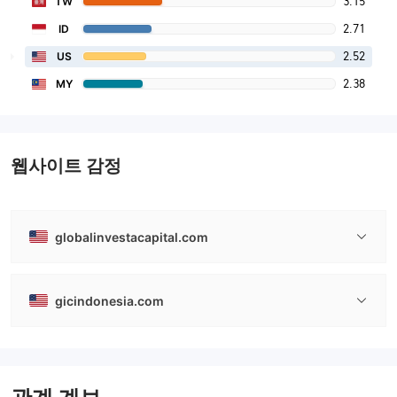
3.15
TW
2.71
ID
2.52
US
2.38
MY
웹사이트 감정
globalinvestacapital.com
gicindonesia.com