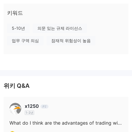
규제되지 않았습니다
GIC은
, 비록 규제되었다고 주장하고 있지만
규제되지 않은 브로커는 규제된 브로커만큼 안전하지 않습니다.
키워드
GIC에서 무엇을 거래할 수 있나요?
5-10년
의문 있는 규제 라이선스
GIC은 외환 통화 쌍, 금, 지수 및 상품에 대한 액세스를 제공합니다.
업무 구역 의심
잠재적 위험성이 높음
GIC 수수료
무료
스왑 및 수수료는
입니다.
레버리지
1:400
최대 레버리지는
로 이익과 손실이 400배로 증폭됩니다.
위키 Q&A
거래 플랫폼
GIC은 모바일 및 Windows 버전에서 사용 가능한 P2P 블록체인 기
반 거래 플랫폼을 제공합니다. MT5도 사용됩니다.
x1250
1-2년
입출금
5,000 GICT 또는 Rp75,000,000.00
What do I think are the advantages of trading with GIC?
최소
을 입금하세요.