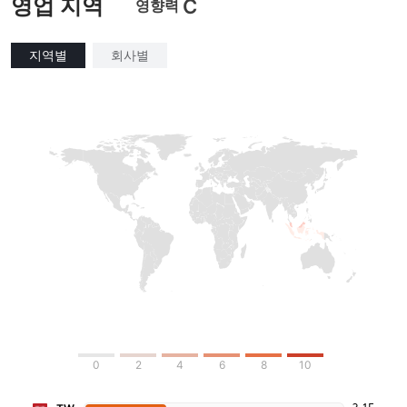
영업 지역
C
영향력
지역별
회사별
0
2
4
6
8
10