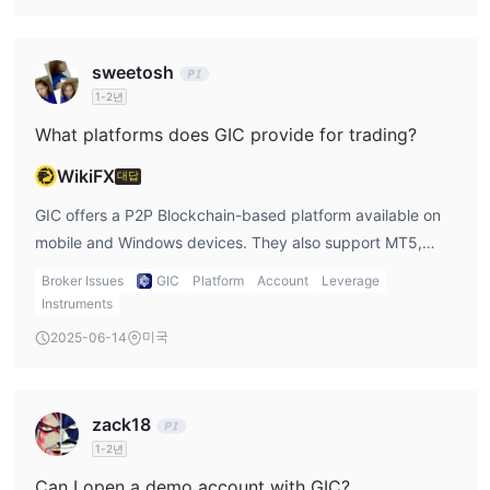
sweetosh
1-2년
What platforms does GIC provide for trading?
WikiFX
대답
GIC offers a P2P Blockchain-based platform available on
mobile and Windows devices. They also support MT5,
which is one of my preferred trading platforms. I
Broker Issues
GIC
Platform
Account
Leverage
appreciate the flexibility to choose between the
Instruments
blockchain platform and MT5.
미국
2025-06-14
zack18
1-2년
Can I open a demo account with GIC?