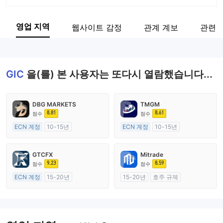
회사 약칭
GIC
영업 지역
웹사이트 감정
관계 계보
관련 
기업 직원
--
GIC
을(를) 본 사용자는 또다시 열람했습니다...
DBG MARKETS
TMGM
8.81
8.61
점수
점수
ECN 계정
10-15년
ECN 계정
10-15년
호주 규제
호주 규제
외환 거래 라이선스 (MM)
외환 거래 라이선스 (MM)
GTCFX
Mitrade
마스터 레이블 MT4
마스터 레이블 MT4
9.23
8.59
점수
점수
ECN 계정
15-20년
15-20년
호주 규제
영국 규제
외환 거래 라이선스 (MM)
외환 거래 라이선스 (MM)
자체 연구개발
마스터 레이블 MT4