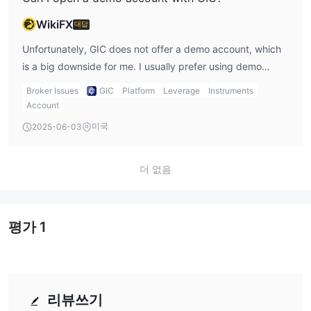
WikiFX
대답
Unfortunately, GIC does not offer a demo account, which
is a big downside for me. I usually prefer using demo
accounts to practice and test strategies before using real
Broker Issues
GIC
Platform
Leverage
Instruments
money.
Account
미국
2025-06-03
더 없음
평가
1
리뷰쓰기