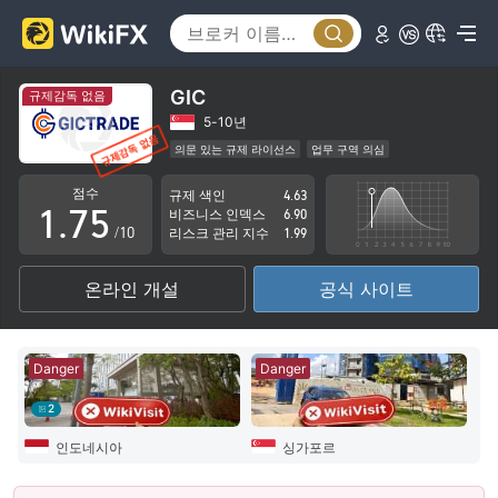
2
0
3
1
4
2
GIC
규제감독 없음
5
3
5-10년
의문 있는 규제 라이선스
업무 구역 의심
0
6
4
잠재적 위험성이 높음
점수
규제 색인
4.63
1
.
7
5
비즈니스 인덱스
6.90
/10
리스크 관리 지수
1.99
2
8
6
온라인 개설
공식 사이트
3
9
7
4
8
Danger
Danger
5
9
2
6
인도네시아
싱가포르
7