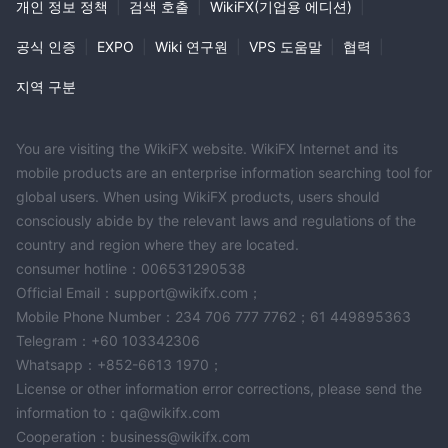
개인 정보 정책
|
검색 호출
|
WikiFX(기업용 에디션)
|
공식 인증
|
EXPO
|
Wiki 연구원
|
VPS 도움말
|
협력
|
지역 구분
You are visiting the WikiFX website. WikiFX Internet and its
mobile products are an enterprise information searching tool for
global users. When using WikiFX products, users should
consciously abide by the relevant laws and regulations of the
country and region where they are located.
consumer hotline：006531290538
Official Email：support@wikifx.com；
Mobile Phone Number：234 706 777 7762；61 449895363
Telegram：+60 103342306
Whatsapp：+852-6613 1970；
License or other information error corrections, please send the
information to：qa@wikifx.com
Cooperation：business@wikifx.com