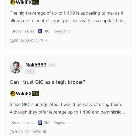
WikiFX
대답
고객 지원 옵션
월요일 - 금요일 (09:00 - 17:00)
GIC은
에 고객 지원을 제공합
The high leverage of up to 1:400 is appealing to me, as it
이메일 및 전화
니다. 거래자는
를 통해 소통할 수 있습니다.
allows me to control larger positions with less capital. I also
like that they provide a P2P Blockchain-based platform for
Broker Issues
GIC
Regulation
trading, which is a unique feature. Additionally, the
미국
2025-08-09
commission-free and swap-free structure is another
benefit.
Nali5689
1-2년
Can I trust GIC as a legit broker?
WikiFX
대답
Since GIC is unregulated, I would be wary of using them.
Although they offer leverage up to 1:400 and commission-
free trading, the lack of regulation and bad reviews about
Broker Issues
GIC
Regulation
deposits make me hesitant. I’d suggest looking for a more
미국
2025-07-18
trustworthy and regulated broker.