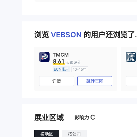
浏览
VEBSON
的用户还浏览了.
TMGM
8.61
天眼评分
ECN账户
10-15年
澳大利亚监管
全牌照 (MM)
详情
跳转官网
主标MT4
C
展业区域
影响力
按地区
按公司