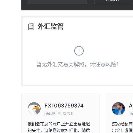
2
9
3
外汇监管
4
5
暂无外汇交易类牌照，请注意风险！
6
7
8
FX1063759374
A
肯尼亚
未验证
9
他们会在您的账户上开立重复延迟
这家经纪商
的头寸，迫使您过度杠杆化，随后
出金！虚假