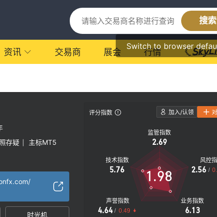
搜索
Switch to browser defau
资讯
交易商
展会
行情
加入/认领
评分指数
年
监管指数
2.69
照存疑
主标MT5
|
技术指数
风控
5.76
2.56
/
0
1.98
onfx.com/
声誉指数
业务指数
4.64
6.13
/
0.49
时光机