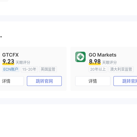
.
GTCFX
GO Markets
9.23
8.98
天眼评分
天眼评分
ECN账户
15-20年
英国监管
20年以上
澳大利亚监管
全牌照 (MM)
主标MT4
全牌照 (MM)
cTrader
详情
跳转官网
详情
跳转官