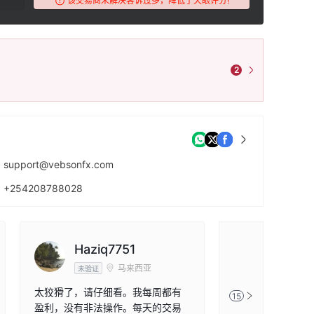
该交易商未解决客诉过多，降低了天眼评分!
2
support@vebsonfx.com
+254208788028
https://www.vebsonfx.com/
Haziq7751
外汇豆
马来西亚
未验证
未验证
太狡猾了，请仔细看。我每周都有
账户盈利不给出金
15
盈利，没有非法操作。每天的交易
封了，发了一封邮