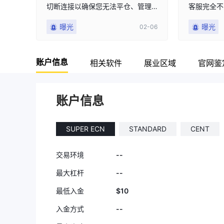
切断连接以确保您无法平仓、管理
客服完全不
头寸或设置止损。即便您设置了止
曝光
曝光
02-06
损，他们也不会按止损价平仓，而
是延迟2-5分钟执行止损，迫使价格
突破您设定的止损位。随后他们立
账户信息
即发送邮件诱导您购买另一项挑
相关软件
展业区域
官网鉴
战。2月6日，我因此损失了78.97
美元。他们真正想要的只是你的挑
战资金，并通过操纵执行确保你失
账户信息
败。此外，当你申请提款时他们拒
绝支付。服务器操纵。重复头寸。
执行失败。强制破位。
SUPER ECN
STANDARD
CENT
--
交易环境
--
最大杠杆
$10
最低入金
--
入金方式