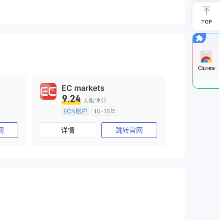
TOP
Chrome
EC markets
9.24
天眼评分
ECN账户
10-15年
澳大利亚监管
全牌照 (MM)
网
详情
跳转官网
主标MT4