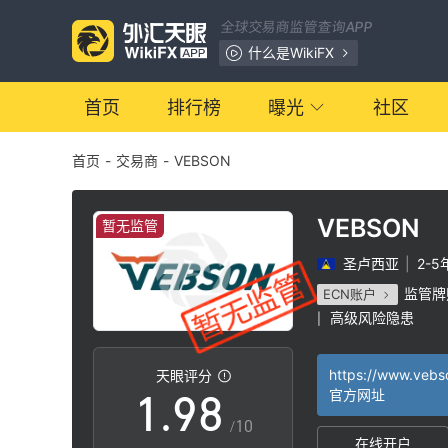
2
1
全球交易商监管查询APP
3
2
什么是WikiFX
4
3
首页
排行榜
曝光
社区
首页
-
交易商
-
VEBSON
5
4
6
5
VEBSON
暂无监管
圣卢西亚
|
2-5
7
6
监管牌
ECN账户
高级风险隐患
|
0
8
7
https://www.vebs
天眼评分
1
.
9
8
官方网址
/10
在线开户