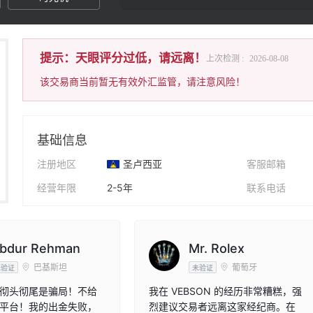
提示：天眼评分过低，请远离！
上次检测 :
2026-08-08
该交易商当前暂无有效外汇监管，请注意风险！
基础信息
注册地区
圣卢西亚
客服邮箱
经营年限
2-5年
联系电话
公司全称
Vebson LTD
公司网址
bdur Rehman
Mr. Rolex
巴基斯坦
葡萄牙
未验证
未验证
彻头彻尾是骗局！不给
我在 VEBSON 的经历非常糟糕，强
平台！我的出金失败，
烈建议交易者远离这家经纪商。在