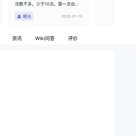
次数不多，少于10次。第一次出
明显是故意刁难！
金，他们会等3天后释放资金。第三
曝光
曝光
2025-01-15
次无法出金。这就是狡猾的地方。
为了出金，我需要将资金从交易账
户转入钱包。他们故意禁用了内部
转账。没有收到任何电子邮件或通
资讯
Wiki问答
评价
知。我问他们为什么这样做，他们
要求我提供带有水电费账单的自拍
照片。提供后，没有回应，第二天
他们要求我提供视频。从这里我可
以看出，他们试图延迟提款并且不
回复我的邮件。请注意，他们从未
提到为什么要阻止我进行内部转
账。这是一种滥用行为，这种交易
商应该被举报。