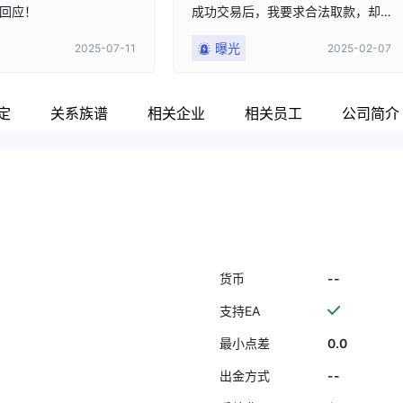
回应！
成功交易后，我要求合法取款，却
遭到了虚假指控、利润没收和欺
曝光
2025-07-11
2025-02-07
骗。 🚨 VEBSON 的主要问题： ❌
虚假的 NFA 注册声明 - VEBSON 声
称已在国家期货协会 (NFA) 注册，
但经过检查，他们并未在 NFA 注册
定
关系族谱
相关企业
相关员工
公司简介
表中列出。这是明显的欺骗行为，
误导交易者相信他们是受监管的。
❌ 追溯交易取消 - 我的交易已执行
并确认，但在我要求提款后，他们
谎称我的交易活动 “被禁止”，并删
除了我的利润。如果我的交易无
效，在执行时就应该被拒绝，而不
是在获利之后。 ❌ “禁止交易 ”的虚
--
货币
假指控 - 他们指控我使用智能交易
系统（EA）和剥头皮，尽管他们自
支持EA
己的条款和条件并没有明确禁止这
0.0
最小点差
些行为。
--
出金方式