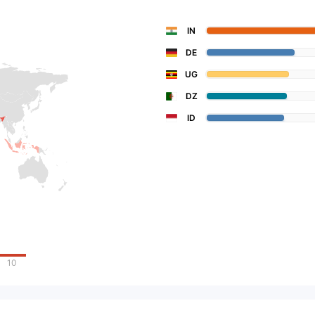
IN
DE
UG
DZ
ID
10