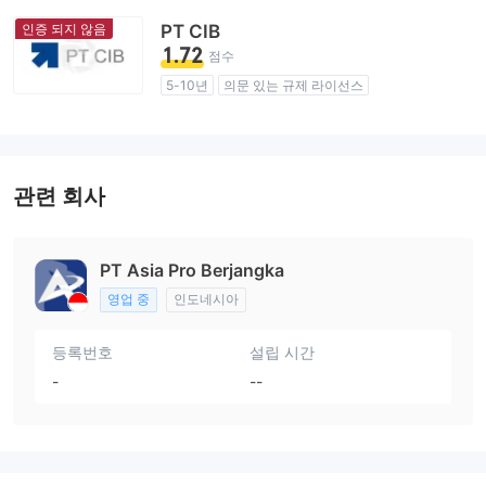
인증 되지 않음
PT CIB
1.72
점수
5-10년
의문 있는 규제 라이선스
업무 구역 의심
잠재적 위험성이 높음
관련 회사
PT Asia Pro Berjangka
영업 중
인도네시아
등록번호
설립 시간
-
--