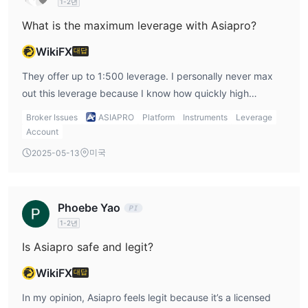
1-2년
What is the maximum leverage with Asiapro?
WikiFX
대답
They offer up to 1:500 leverage. I personally never max
out this leverage because I know how quickly high
leverage can wipe out an account if used recklessly. For
Broker Issues
ASIAPRO
Platform
Instruments
Leverage
me, it’s a tool I use cautiously.
Account
미국
2025-05-13
Phoebe Yao
1-2년
Is Asiapro safe and legit?
WikiFX
대답
In my opinion, Asiapro feels legit because it’s a licensed