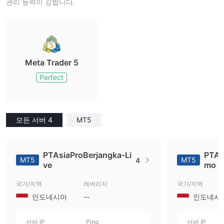
관리 능력이 강합니다.
Meta Trader 5
Perfect
모든 서버 4
MT5
PTAsiaProBerjangka-Li
PTAs
MT5
MT5
4
ve
mo S
국가/지역
레버리지
국가/지역
인도네시아
--
인도네시
서버 IP
Ping
서버 IP