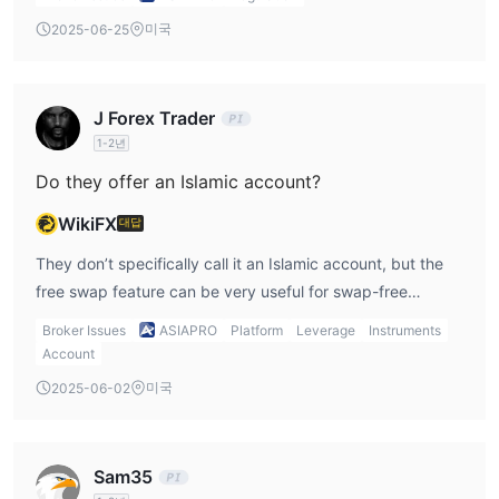
makes it easier for me to test strategies without risking
미국
2025-06-25
real money. These features together give me a lot of
flexibility in my trading approach.
J Forex Trader
1-2년
Do they offer an Islamic account?
WikiFX
대답
They don’t specifically call it an Islamic account, but the
free swap feature can be very useful for swap-free
trading, which is important for traders following Sharia
Broker Issues
ASIAPRO
Platform
Leverage
Instruments
principles.
Account
미국
2025-06-02
Sam35