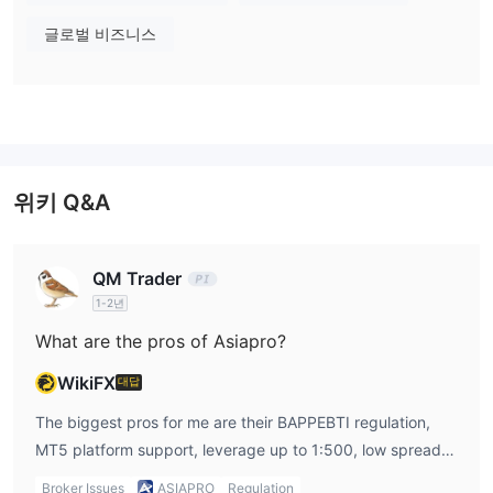
데모
실제
Asiapro은 투자자를 위해
계정과
계정을 모두 제공합니
다. 그러나 실제 계정의 세부 정보는 공개되지 않습니다.
글로벌 비즈니스
레버리지
1:500
AsiaproFX는 글로벌 시장에서 성공을 이루기 위해 최대
의
레버리지를 제공합니다. 고 레버리지는 높은 잠재적 위험을 가져올
수 있으므로 트레이더들은 신중히 고려해야 합니다.
위키 Q&A
Asiapro 수수료
Asiapro은 낮은 스프레드와 무료 스왑 기능을 제공하지만 수수료에
대한 구체적인 세부 정보는 제공되지 않습니다.
QM Trader
1-2년
거래 플랫폼
What are the pros of Asiapro?
입출금
WikiFX
대답
AsiaproFX는 다양한 결제 방법을 지원하여 귀하의 거래 계정으로 직
The biggest pros for me are their BAPPEBTI regulation,
접 빠르고 효율적인 입금 및 출금 프로세스를 제공합니다. 정오 이전
MT5 platform support, leverage up to 1:500, low spreads,
에 제출된 출금은 동일한 날 처리되어 자금에 빠르게 접근할 수 있습
and the free swap feature. Having a demo account also
니다.
Broker Issues
ASIAPRO
Regulation