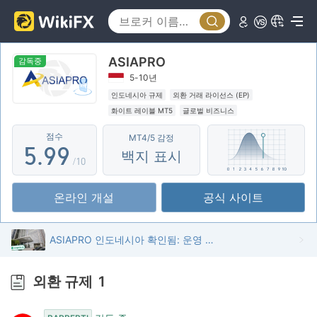
0
4
4
1
5
5
ASIAPRO
2
6
6
감독중
5-10년
3
7
7
인도네시아 규제
외환 거래 라이선스 (EP)
화이트 레이블 MT5
글로벌 비즈니스
4
8
8
점수
MT4/5 감정
5
.
9
9
백지 표시
/10
6
온라인 개설
공식 사이트
7
8
ASIAPRO 인도네시아 확인됨: 운영 사무실 확인됨
9
외환 규제
1