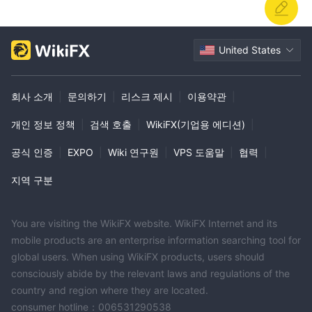
United States
회사 소개
|
문의하기
|
리스크 제시
|
이용약관
|
개인 정보 정책
|
검색 호출
|
WikiFX(기업용 에디션)
|
공식 인증
|
EXPO
|
Wiki 연구원
|
VPS 도움말
|
협력
|
지역 구분
You are visiting the WikiFX website. WikiFX Internet and its
mobile products are an enterprise information searching tool for
global users. When using WikiFX products, users should
consciously abide by the relevant laws and regulations of the
country and region where they are located.
consumer hotline：006531290538