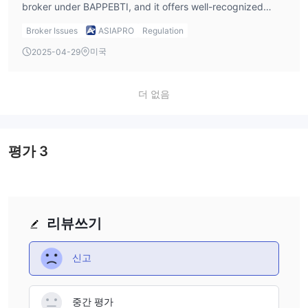
broker under BAPPEBTI, and it offers well-recognized
assets like Forex, Gold, Silver, Oil, and Indices on MT5. I’ve
Broker Issues
ASIAPRO
Regulation
had positive interactions with their support team and
미국
2025-04-29
withdrawals have been processed as promised. That said,
I never treat regulation as a guarantee — I still manage my
funds carefully and avoid over-leveraging.
더 없음
평가
3
리뷰쓰기
신고
중간 평가