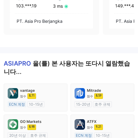
103.***.19
149.***.45
3 ms
PT. Asia Pro Berjangka
PT. Asia P
ASIAPRO
을(를) 본 사용자는 또다시 열람했습
니다...
vantage
Mitrade
8.71
8.59
점수
점수
ECN 계정
10-15년
15-20년
호주 규제
호주 규제
외환 거래 라이선스 (MM)
외환 거래 라이선스 (MM)
자체 연구개발
GO Markets
ATFX
마스터 레이블 MT4
8.98
9.21
점수
점수
20년 이상
호주 규제
ECN 계정
10-15년