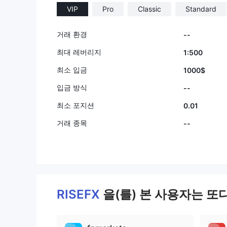
VIP
Pro
Classic
Standard
거래 환경
--
최대 레버리지
1:500
최소 입금
1000$
입금 방식
--
최소 포지션
0.01
거래 종목
--
RISEFX
을(를) 본 사용자는 또