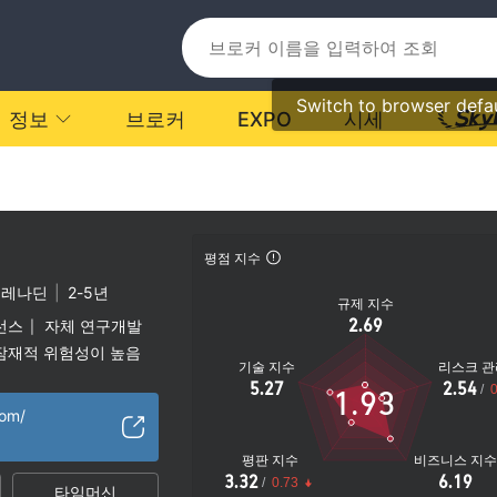
Switch to browser defa
정보
브로커
EXPO
시세
평점 지수
그레나딘
|
2-5년
규제 지수
2.69
선스
자체 연구개발
|
잠재적 위험성이 높음
기술 지수
리스크 관
5.27
2.54
/
0
1.93
com/
평판 지수
비즈니스 지
3.32
6.19
/
0.73
타임머신