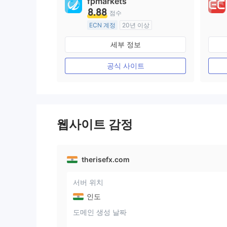
fpmarkets
8.88
점수
ECN 계정
20년 이상
호주 규제
세부 정보
외환 거래 라이선스 (MM)
마스터 레이블 MT4
공식 사이트
웹사이트 감정
therisefx.com
서버 위치
인도
도메인 생성 날짜
--