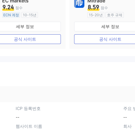
EC markets
Mitrade
9.24
8.59
점수
점수
ECN 계정
10-15년
15-20년
호주 규제
호주 규제
외환 거래 라이선스 (MM)
세부 정보
세부 정보
외환 거래 라이선스 (MM)
자체 연구개발
마스터 레이블 MT4
공식 사이트
공식 사이트
ICP 등록번호
주요 
--
--
웹사이트 이름
회사
--
--