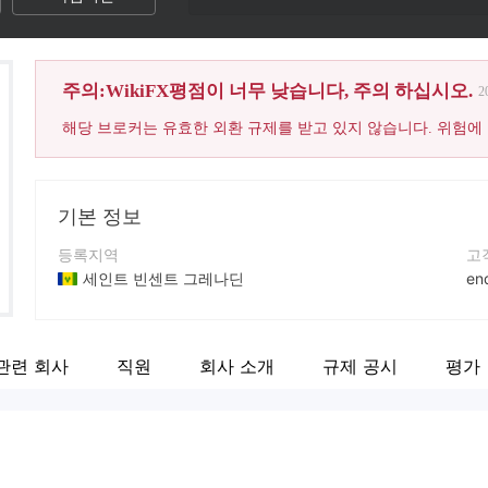
주의:WikiFX평점이 너무 낮습니다, 주의 하십시오.
2
해당 브로커는 유효한 외환 규제를 받고 있지 않습니다. 위험에
기본 정보
등록지역
고
세인트 빈센트 그레나딘
en
운영 기간
연
2-5년
+9
관련 회사
직원
회사 소개
규제 공시
평가
회사 전체 이름
회
RiseFX
htt