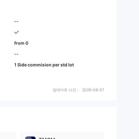
--
from 0
--
1 Side commision per std lot
업데이트 시간：
2026-08-07