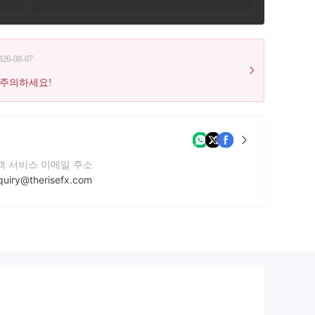
026-08-07
 주의하세요!
객 서비스 이메일 주소
quiry@therisefx.com
락번호
71585904297
사 웹사이트
ps://therisefx.com/