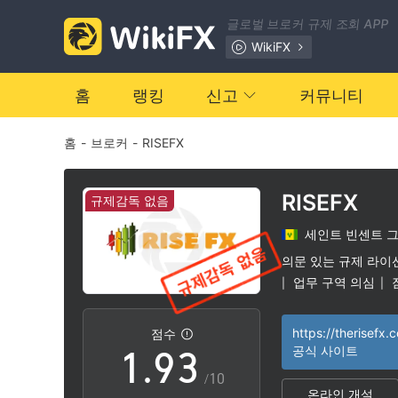
2
글로벌 브로커 규제 조회 APP
3
WikiFX
4
홈
랭킹
신고
커뮤니티
홈
-
브로커
-
RISEFX
5
6
0
RISEFX
규제감독 없음
세인트 빈센트 
7
1
의문 있는 규제 라이
업무 구역 의심
|
|
0
8
2
https://therisefx.
점수
1
.
9
3
공식 사이트
/10
온라인 개설