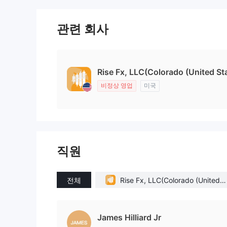
관련 회사
Rise Fx, LLC(Colorado (United St
비정상 영업
미국
직원
전체
Rise Fx, LLC(Colorado (United S
tates))
James Hilliard Jr