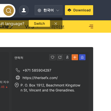
한국어
Download
ult language?
Switch
VPS
라이브
연락처
+971 585904297
https://therisefx.com/
리 지수
P. O. Box 1912, Beachmont Kingstow
.46
n St, Vincent and the Grenadines.
수