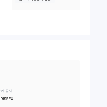
춤형
향상
한 결
 얻
접근
로커 공시
미칩
RISEFX
 증