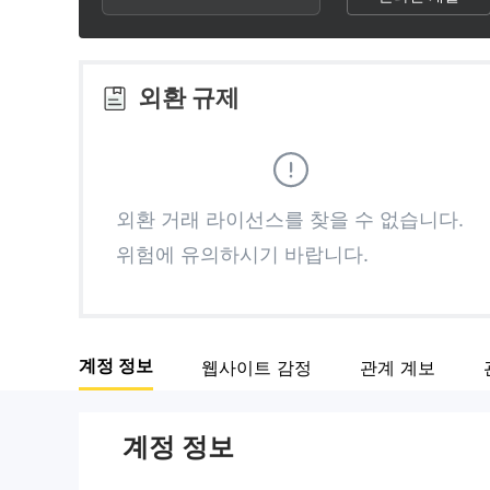
2
4
3
5
외환 규제
4
6
5
7
외환 거래 라이선스를 찾을 수 없습니다.
위험에 유의하시기 바랍니다.
6
8
7
9
계정 정보
웹사이트 감정
관계 계보
8
계정 정보
9