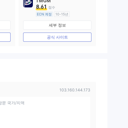
TMGM
8.61
점수
ECN 계정
10-15년
호주 규제
세부 정보
외환 거래 라이선스 (MM)
마스터 레이블 MT4
공식 사이트
103.160.144.173
방문 국가/지역