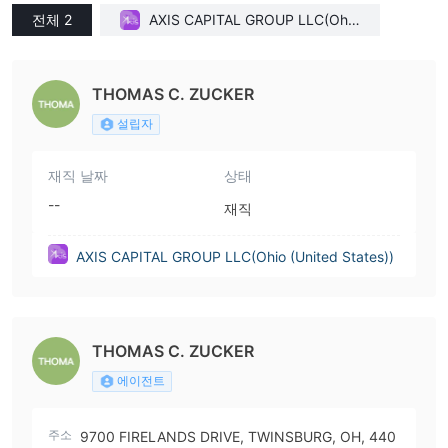
전체 2
AXIS CAPITAL GROUP LLC(Ohio
(United States))
THOMAS C. ZUCKER
설립자
재직 날짜
상태
--
재직
AXIS CAPITAL GROUP LLC(Ohio (United States))
THOMAS C. ZUCKER
에이전트
주소
9700 FIRELANDS DRIVE, TWINSBURG, OH, 440