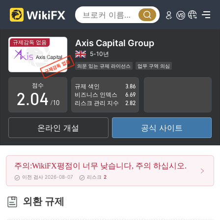
0
1
Axis Capital Group
규제감독 없음
0
2
5-10년
의문 있는 규제 라이선스
업무 구역 의심
1
3
잠재적 위험성이 높음
점수
규제 색인
3.86
2
.
0
4
비즈니스 인덱스
6.69
/10
리스크 관리 지수
2.82
3
1
5
온라인 개설
공식 사이트
4
2
6
5
3
7
주의:WikiFX평점이 너무 낮습니다, 주의 하십시오.
6
4
8
이전 검사 2026-08-07
리스크
2
7
5
9
외환 규제
8
6