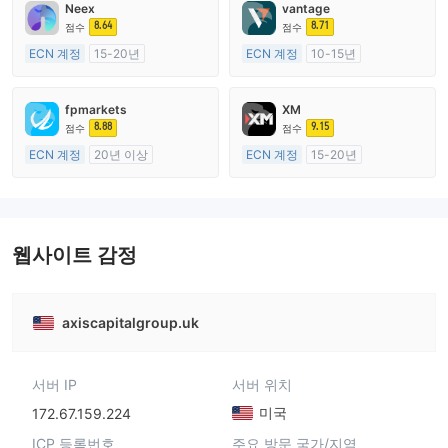
Neex
vantage
8.64
8.71
점수
점수
ECN 계정
15-20년
ECN 계정
10-15년
호주 규제
호주 규제
외환 거래 라이선스 (MM)
외환 거래 라이선스 (MM)
fpmarkets
XM
마스터 레이블 MT4
마스터 레이블 MT4
8.88
9.15
점수
점수
ECN 계정
20년 이상
ECN 계정
15-20년
호주 규제
호주 규제
외환 거래 라이선스 (MM)
외환 거래 라이선스 (MM)
마스터 레이블 MT4
마스터 레이블 MT4
웹사이트 감정
axiscapitalgroup.uk
서버 IP
서버 위치
미국
172.67.159.224
ICP 등록번호
주요 방문 국가/지역