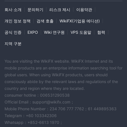
회사 소개
|
문의하기
|
리스크 제시
|
이용약관
|
개인 정보 정책
|
검색 호출
|
WikiFX(기업용 에디션)
|
공식 인증
|
EXPO
|
Wiki 연구원
|
VPS 도움말
|
협력
|
지역 구분
You are visiting the WikiFX website. WikiFX Internet and its
mobile products are an enterprise information searching tool for
global users. When using WikiFX products, users should
consciously abide by the relevant laws and regulations of the
country and region where they are located.
consumer hotline：006531290538
Official Email：support@wikifx.com；
Mobile Phone Number：234 706 777 7762；61 449895363
Telegram：+60 103342306
Whatsapp：+852-6613 1970；