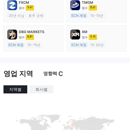
FXCM
TMGM
9.41
8.61
점수
점수
20년 이상
호주 규제
ECN 계정
10-15년
외환 거래 라이선스 (MM)
호주 규제
마스터 레이블 MT4
외환 거래 라이선스 (MM)
DBG MARKETS
XM
마스터 레이블 MT4
8.81
9.15
점수
점수
ECN 계정
10-15년
ECN 계정
15-20년
호주 규제
호주 규제
외환 거래 라이선스 (MM)
외환 거래 라이선스 (MM)
마스터 레이블 MT4
마스터 레이블 MT4
영업 지역
C
영향력
지역별
회사별