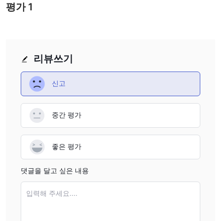
operates without regulatory oversight, I never assume that
firms—regulation acts as a fundamental safeguard for my
평가
1
processes will be as transparent or standardized as well-
deposits and trading capital. Without it, I’m exposed to
known, licensed brokers. I always recommend erring on
unclear legal recourse, potential changes in terms, and a
the side of caution, both in document handling and in the
lack of transparency in how accounts and payouts are
amounts I risk or request from unregulated firms.
managed. Another noteworthy consideration is that,
리뷰쓰기
despite offering proprietary trading technology and
seemingly competitive fees, TickTickTrader’s business is
신고
marked as carrying a high potential risk by rating
agencies. For me, the absence of a demo account also
stands out. As someone who relies on testing platforms
중간 평가
and conditions before committing real funds, not having
this option limits my ability to fully assess execution quality
좋은 평가
or compatibility with my trading style. Lastly, while
TickTickTrader positions itself as community-driven and
댓글을 달고 싶은 내용
provides live support, a single positive user review isn’t
enough for me to feel confident about its long-term
입력해 주세요....
reliability or financial integrity. My advice is to be
extremely cautious and thoroughly evaluate whether the