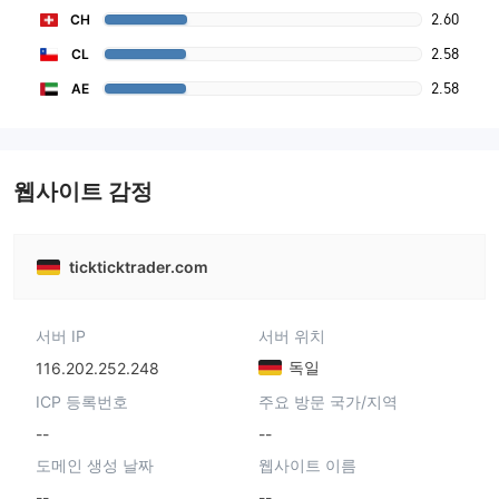
2.60
CH
2.58
CL
2.58
AE
웹사이트 감정
tickticktrader.com
서버 IP
서버 위치
독일
116.202.252.248
ICP 등록번호
주요 방문 국가/지역
--
--
도메인 생성 날짜
웹사이트 이름
--
--