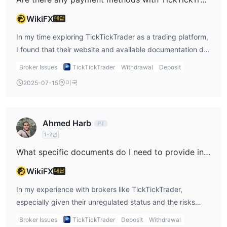
tools, flexibility, and large user communities. In practical
terms, this means all trading activity with TickTickTrader
WikiFX
대답
must be conducted through their in-house TickTickArcade
In my time exploring TickTickTrader as a trading platform,
system. For me, the absence of MT4, MT5, or cTrader
I found that their website and available documentation do
limits the ability to use established EAs, indicators, or
not provide clear details about which payment methods, if
custom scripts, which are often central to my trading
Broker Issues
TickTickTrader
Withdrawal
Deposit
any, support immediate withdrawals. As someone who
strategies and workflow. While proprietary platforms can
미국
2025-07-15
prioritizes fund security and transparent operations, I am
sometimes offer innovative features or unique interfaces, I
particularly cautious with unregulated brokers.
am always cautious with platforms I haven't vetted for
TickTickTrader is unregulated—there is no oversight from
stability and order execution quality, especially with no
Ahmed Harb
established financial authorities—which for me
external regulation in place. From my standpoint, the lack
1-2년
significantly raises concerns about the reliability and
of industry-standard platforms is a significant limitation,
speed of any withdrawal process, regardless of the
What specific documents do I need to provide in order to complete my initial withdrawal with TickTickTrader?
especially for traders who rely on specific tools or have
payment method. The only explicit information on their site
built strategies around MT4, MT5, or cTrader
WikiFX
대답
centers on the account types, fee structures, and their
environments. Anyone considering TickTickTrader should
proprietary TickTickArcade trading platform. While they
In my experience with brokers like TickTickTrader,
be prepared for this limitation and proceed carefully,
tout scalable and real-time fund transfers within their
especially given their unregulated status and the risks
ensuring the TickTickArcade platform meets their needs
platform ecosystem, there is no mention of instant or
highlighted by their low regulatory index and warnings, I
before committing capital.
Broker Issues
TickTickTrader
Deposit
Withdrawal
same-day withdrawal processing for profits or deposits