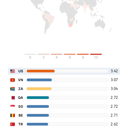
0
2
4
6
8
10
3.42
US
3.07
VN
3.04
ZA
2.72
QA
2.72
SG
2.71
BE
2.62
TR