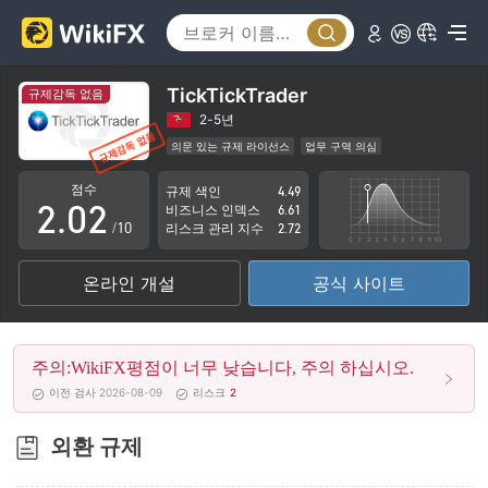
TickTickTrader
규제감독 없음
0
0
2-5년
의문 있는 규제 라이선스
업무 구역 의심
1
1
잠재적 위험성이 높음
점수
규제 색인
4.49
2
.
0
2
비즈니스 인덱스
6.61
/10
리스크 관리 지수
2.72
3
1
3
온라인 개설
공식 사이트
4
2
4
5
3
5
주의:WikiFX평점이 너무 낮습니다, 주의 하십시오.
6
4
6
이전 검사 2026-08-09
리스크
2
7
5
7
외환 규제
8
6
8