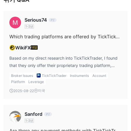
계정 유형
직접 계정과 평가 계정
TickTickTrader은
두 가지 유형의 계정을
Serious74
제공합니다. 직접 계정은 일시불로 즉시 라이브 시장 접속을 찾는 트
1-2년
레이더를 대상으로 하며, 평가 계정은 월별/기간별 성과 계획을 통해
Which trading platforms are offered by TickTickTrader? Do they support MT4, MT5, or cTrader?
자신의 기술을 증명하고 싶은 트레이더를 위해 설계되었습니다. 현
WikiFX
재 데모 계정이나 이슬람(스왑 무료) 계정에 대한 언급은 없습니다.
대답
Based on my direct research into TickTickTrader, I found
TickTickTrader 수수료
that they only offer their proprietary trading platform,
TickTickTrader은 직접 계정(일시불)과 평가 계정(월별 또는 단기 결
called TickTickArcade. As someone who has evaluated
제)을 모두 제공합니다. 전반적으로, 그들의 수수료는 자본 거래 업
Broker Issues
TickTickTrader
Instruments
Account
numerous brokers over the years, this immediately stood
Platform
Leverage
계에서 일반적인 것보다 합리적이며 약간 낮습니다.
out to me. Unlike the vast majority of prop trading and
미국
2025-08-22
forex brokers I've used—which often provide standard
거래 플랫폼
platforms like MT4, MT5, or cTrader—TickTickTrader does
not support any of these popular options. This is an
Sanford
important consideration for me because platforms like
1-2년
MT4 and MT5 are widely known for their robust analytical
Are there any payment methods with TickTickTrader that allow for immediate withdrawals?