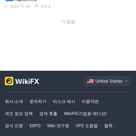
2023-11-24
모로코
더 없음
United States
회사 소개
|
문의하기
|
리스크 제시
|
이용약관
|
개인 정보 정책
|
검색 호출
|
WikiFX(기업용 에디션)
|
공식 인증
|
EXPO
|
Wiki 연구원
|
VPS 도움말
|
협력
|