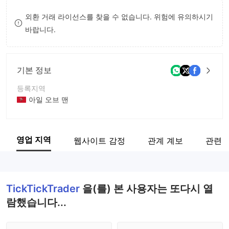
9
7
9
외환 거래 라이선스를 찾을 수 없습니다. 위험에 유의하시기
바랍니다.
8
9
기본 정보
등록지역
아일 오브 맨
운영 기간
2-5년
영업 지역
웹사이트 감정
관계 계보
관련 
회사 전체 이름
TickTickTrader
TickTickTrader
을(를) 본 사용자는 또다시 열
람했습니다...