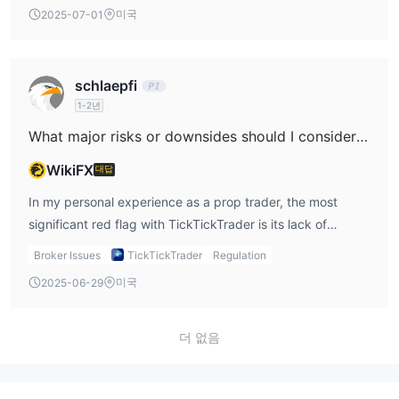
am extra cautious about documentation requirements for
미국
2025-07-01
back to a personal account. This omission is a red flag I
withdrawals. While TickTickTrader’s WikiFX profile does
take seriously, especially when dealing with prop trading
not explicitly list the documents needed for the initial
models and futures markets, where quick access to
withdrawal, my background tells me that even
schlaepfi
capital can be crucial. Based on my experience, when a
unregulated prop trading firms typically request standard
1-2년
broker avoids clear disclosure of payment and withdrawal
identity verification. This usually means I should be
details—particularly if they operate without regulatory
prepared to provide a valid government-issued photo ID
What major risks or downsides should I consider before choosing TickTickTrader?
oversight—traders should tread very carefully. Personally,
(such as a passport or driver’s license) and proof of
WikiFX
대답
I would not rely on the expectation of immediate
address, like a recent utility bill or bank statement.
withdrawals from TickTickTrader, and I always recommend
Occasionally, they may ask for additional verification
In my personal experience as a prop trader, the most
confirming withdrawal procedures directly with customer
documents to comply with anti-money laundering
significant red flag with TickTickTrader is its lack of
support and, ideally, seeking platforms with transparent
protocols or for enhanced due diligence, although being
regulatory oversight. For me, dealing with an unregulated
Broker Issues
TickTickTrader
Regulation
histories and proper regulatory credentials. For me, a
an unregulated entity, there’s no guarantee their process
broker is always a high-risk proposition, no matter what
미국
2025-06-29
cautious, well-verified approach is essential when
will be as robust as regulated firms’. Based on what I’ve
positive features are offered. According to official records,
considering any broker, especially one with these risk
learned, it’s crucial to reach out directly to their customer
TickTickTrader operates from the Isle of Man without any
factors.
support—via the provided email or phone number—before
valid regulatory license, which means there’s no
더 없음
making any withdrawals, to confirm current requirements
governmental or third-party protection if disputes or
and avoid surprises or delays. Because TickTickTrader
issues arise. In the world of trading—especially with prop