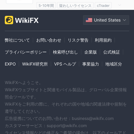
5-10年間
疑わしいライセンス
cTrader
疑わしい事業範囲
ハイリスクレベル
United States
弊社について
|
お問い合わせ
|
リスク警告
|
利用規約
|
プライバシーポリシー
|
検索呼び出し
|
企業版
|
公式検証
|
EXPO
|
WikiFX研究所
|
VPS ヘルプ
|
事業協力
|
地域区分
WikiFXへようこそ。
WikiFXウェブサイトと関連モバイル製品は、グローバル企業情報
照会ツールです。
WikiFXをご利用の際に、それぞれの国や地域の関連法律や規制を
遵守してください。
広告提携についてのお問い合わせ：business@wikifx.com
カスタマーサービス：support@wikifx.com
ライセンス情報などの修正をご希望の場合は、以下のメールアド