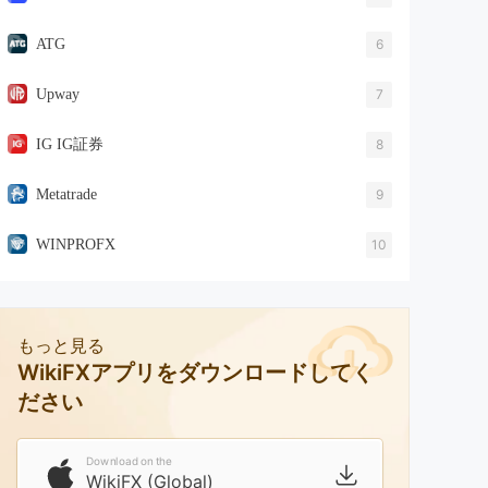
ATG
6
Upway
7
IG IG証券
8
Metatrade
9
WINPROFX
10
もっと見る
WikiFXアプリをダウンロードしてく
ださい
Download on the
WikiFX (Global)