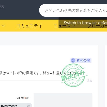
検索
Switch to browser defa
コミュニティ
ニュース
ブローカ
真相公開
答は全て技術的な問題です、皆さん注意してください‼️
原文