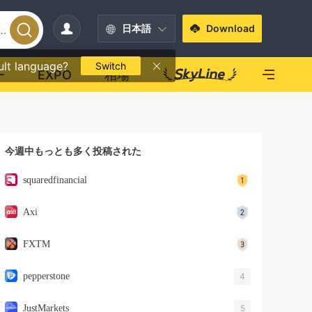
日本語
Download
ult language?
Switch
ー
EXPO
相場
今週中もっとも多く投稿された
squaredfinancial
Axi
FXTM
pepperstone
4
JustMarkets
5