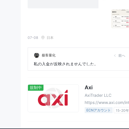
07-08
日本
极客量化
前へ
私の入金が反映されませんでした。
Axi
規制中
AxiTrader LLC
https://www.axi.com/in
ECNアカウント
15-20
オーストラリア規制
イ
ニュージーランド規制