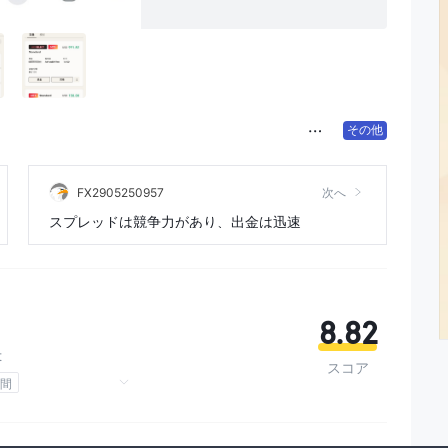
その他
FX2905250957
次へ
スプレッドは競争力があり、出金は迅速
8.82
t
スコア
年間
ギリス規制
キプロス規制