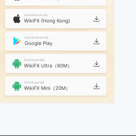
Download on the
WikiFX (Hong Kong)
Download on the
Google Play
Download Apk
WikiFX Ultra（80M）
Download Apk
WikiFX Mini（20M）