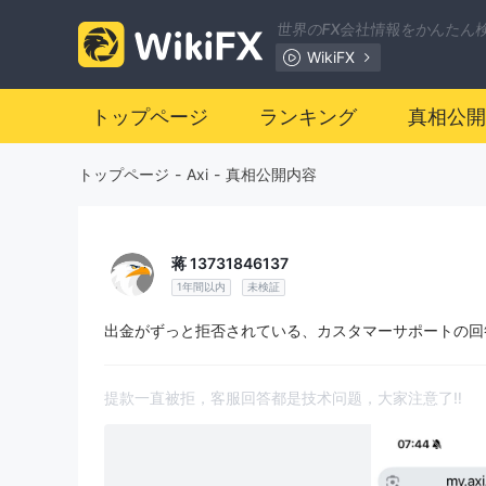
世界のFX会社情報をかんたん
WikiFX
トップページ
ランキング
真相公開
トップページ
-
Axi
-
真相公開内容
蒋 13731846137
1年間以内
未検証
出金がずっと拒否されている、カスタマーサポートの回
提款一直被拒，客服回答都是技术问题，大家注意了‼️