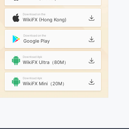
Download on the
WikiFX (Hong Kong)
Download on the
Google Play
Download Apk
WikiFX Ultra（80M）
Download Apk
WikiFX Mini（20M）