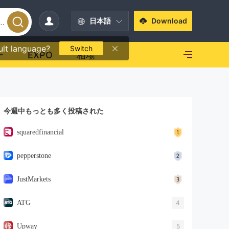
日本語
Download
ult language?
Switch
ー
EXPO
相場
今週中もっとも多く投稿された
squaredfinancial
pepperstone
JustMarkets
ATG
4
Upway
5