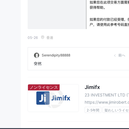
05-26
香港
Serendipity88888
前へ
突然
Jimifx
ノンライセンス
23 INVESTMENT LTD (
https://www.jimirobert
2-5年間
疑わしいライセ
ホワイトラベルMT4
リージョナルブローカー