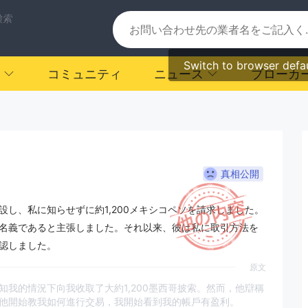
検索
Switch to browser defa
コミュニティ
ニュース
ブローカ
真相公開
し、私に知らせずに約1,200メキシコペソを請求しました。
名義であると主張しました。それ以来、彼は私に取引方法を
認しました。
原文
我的情況下向我收取了大約1,200墨西哥披索。然而，他辯稱
他開始教我如何進行交易，我開始看到我的帳戶有盈利。