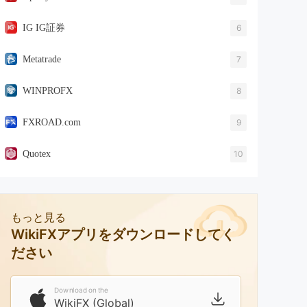
IG IG証券
6
Metatrade
7
WINPROFX
8
FXROAD.com
9
Quotex
10
もっと見る
WikiFXアプリをダウンロードしてく
ださい
Download on the
WikiFX (Global)