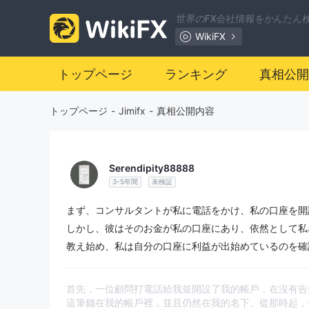
世界のFX会社情報をかんたん
WikiFX
トップページ
ランキング
真相公開
トップページ
-
Jimifx
-
真相公開内容
Serendipity88888
3-5年間
未検証
まず、コンサルタントが私に電話をかけ、私の口座を開設
しかし、彼はそのお金が私の口座にあり、依然として私
教え始め、私は自分の口座に利益が出始めているのを確
首先，一位顧問打電話給我並開設了我的帳戶，在沒有告知
這筆錢在我的帳戶裡，並且仍然在我的名下。從那時起，