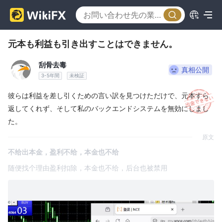
元本も利益も引き出すことはできません。
刮骨去毒
真相公開
3-5年間
未検証
彼らは利益を差し引くための言い訳を見つけただけで、元本すら
返してくれず、そして私のバックエンドシステムを無効にしまし
た。
原文
不给出本金，盈利不给，本金也不给
随便找个理由盈利扣除，本金也不给，后台也被禁用