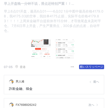
早上开盘晚一分钟不说，滑点还特别严重！！…
早上6点01开盘，最高6点01——6点02 1分中图中最高价格4179.0
8，我4175.03的空单，我挂单4175止损，实际平仓价格4179.8
3！！！！上周末金融平台提前休市15分钟，才导致尾盘未及时平
仓。 7月6日早上开盘，产生严重滑点，300多点的点差，自动平
仓。
酷いスリッページ
07-05
香港
男人难
前へ
詐欺金融、損金
FX7698926242
次へ