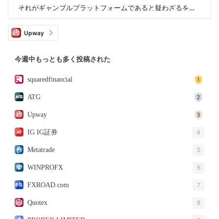
それがギャンブルプラットフォームであると疑わざるを得
ない。毎週意図的に価格を上下に操作してストップロス注
文をトリガーしている。
Upway
今週中もっとも多く投稿された
squaredfinancial
ATG
Upway
IG IG証券
4
Metatrade
5
WINPROFX
6
FXROAD.com
7
Quotex
8