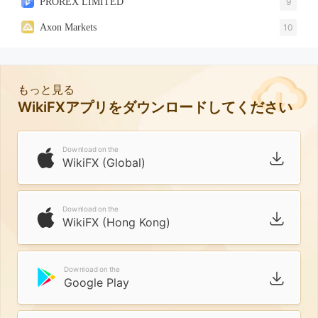
PROREX LIMITED
9
Axon Markets
10
もっと見る
WikiFXアプリをダウンロードしてください
Download on the
WikiFX (Global)
Download on the
WikiFX (Hong Kong)
Download on the
Google Play