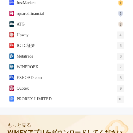
JustMarkets
squaredfinancial
ATG
Upway
4
IG IG証券
5
Metatrade
6
WINPROFX
7
FXROAD.com
8
Quotex
9
PROREX LIMITED
10
もっと見る
WikiFXアプリをダウンロードしてください