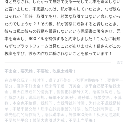
引と見なされ、したがって無効である—そして元本を返金しない
と言いました。不思議なのは、私が損をしていたとき、なぜ彼ら
はそれが「即時」取引であり、頻繁な取引ではないと言わなかっ
たのでしょうか？！その後、私が警察に通報すると脅したとき、
彼らは私に彼らの行動を暴露しないという保証書に署名させ、元
本を返金し、600ドルを補償すると約束しました！こんなに恥知
らずなプラットフォームは見たことがありません！皆さんがこの
教訓を学び、彼らの詐欺に騙されないことを願っています！
原文
不出金，耍无赖，不要脸，吃像太难看！
在该平台玩了一段时间，赚了3万美金，代理说我赚多了，要我亏一
部分，否则不好出金！后来亏了近一万美金，该平台还是不给我出
金，当天在没通知的情况下，偷偷把我帐号关闭。给客服沟通，他
们就耍无赖，说我违规，每单不足60秒，是秒单，频繁交易，不算
数，本金也不给退。我想问，当我亏钱的时候，为什么不说我是秒
单，不是平繁交易！后来在我要报警的时候，他们让我写保证，不
爆光他们的所作所为，给我退本金，补偿600美金！从没见过如此
不要脸的平台！希望大家引以为戒，不要上当受骗！