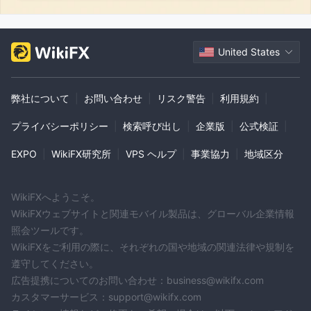
United States
弊社について
|
お問い合わせ
|
リスク警告
|
利用規約
|
プライバシーポリシー
|
検索呼び出し
|
企業版
|
公式検証
|
EXPO
|
WikiFX研究所
|
VPS ヘルプ
|
事業協力
|
地域区分
WikiFXへようこそ。
WikiFXウェブサイトと関連モバイル製品は、グローバル企業情報
照会ツールです。
WikiFXをご利用の際に、それぞれの国や地域の関連法律や規制を
遵守してください。
広告提携についてのお問い合わせ：business@wikifx.com
カスタマーサービス：support@wikifx.com