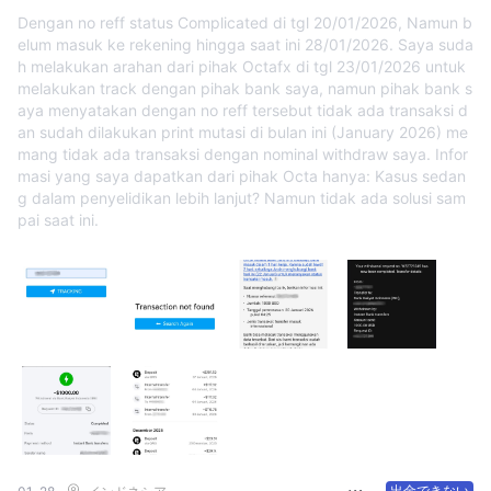
Dengan no reff status Complicated di tgl 20/01/2026, Namun b
elum masuk ke rekening hingga saat ini 28/01/2026. Saya suda
h melakukan arahan dari pihak Octafx di tgl 23/01/2026 untuk
melakukan track dengan pihak bank saya, namun pihak bank s
aya menyatakan dengan no reff tersebut tidak ada transaksi d
an sudah dilakukan print mutasi di bulan ini (January 2026) me
mang tidak ada transaksi dengan nominal withdraw saya. Infor
masi yang saya dapatkan dari pihak Octa hanya: Kasus sedan
g dalam penyelidikan lebih lanjut? Namun tidak ada solusi sam
pai saat ini.
出金できない