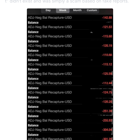
t" didn't exist and was simply a scam based on fake reports.