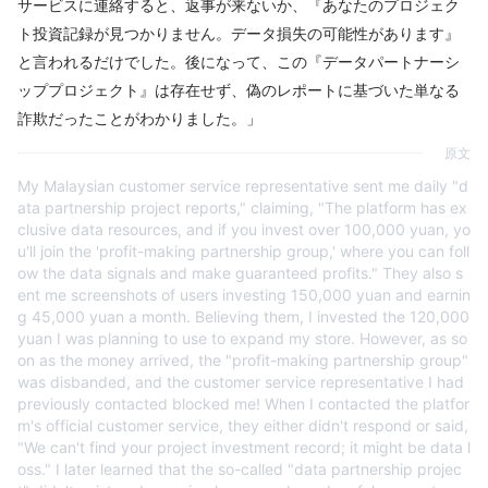
サービスに連絡すると、返事が来ないか、『あなたのプロジェク
ト投資記録が見つかりません。データ損失の可能性があります』
と言われるだけでした。後になって、この『データパートナーシ
ッププロジェクト』は存在せず、偽のレポートに基づいた単なる
詐欺だったことがわかりました。」
原文
My Malaysian customer service representative sent me daily "d
ata partnership project reports," claiming, "The platform has ex
clusive data resources, and if you invest over 100,000 yuan, yo
u'll join the 'profit-making partnership group,' where you can foll
ow the data signals and make guaranteed profits." They also s
ent me screenshots of users investing 150,000 yuan and earnin
g 45,000 yuan a month. Believing them, I invested the 120,000
yuan I was planning to use to expand my store. However, as so
on as the money arrived, the "profit-making partnership group"
was disbanded, and the customer service representative I had
previously contacted blocked me! When I contacted the platfor
m's official customer service, they either didn't respond or said,
"We can't find your project investment record; it might be data l
oss." I later learned that the so-called "data partnership projec