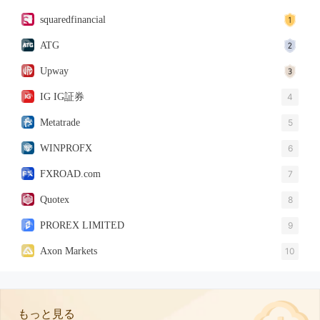
squaredfinancial
ATG
Upway
IG IG証券
4
Metatrade
5
WINPROFX
6
FXROAD.com
7
Quotex
8
PROREX LIMITED
9
Axon Markets
10
もっと見る