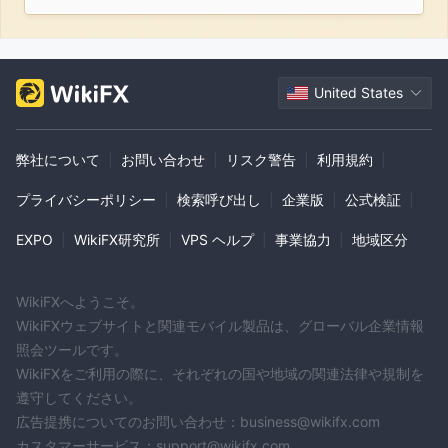
United States
弊社について
|
お問い合わせ
|
リスク警告
|
利用規約
|
プライバシーポリシー
|
検索呼び出し
|
企業版
|
公式検証
|
EXPO
|
WikiFX研究所
|
VPS ヘルプ
|
事業協力
|
地域区分
WikiFXへようこそ。
WikiFXウェブサイトと関連モバイル製品は、グローバル企業情報
照会ツールです。
WikiFXをご利用の際に、それぞれの国や地域の関連法律や規制を
遵守してください。
広告提携についてのお問い合わせ：business@wikifx.com
カスタマーサービス：support@wikifx.com