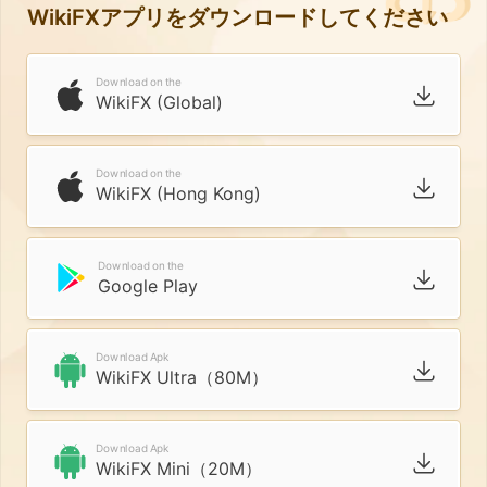
WikiFXアプリをダウンロードしてください
Download on the
WikiFX (Global)
Download on the
WikiFX (Hong Kong)
Download on the
Google Play
Download Apk
WikiFX Ultra（80M）
Download Apk
WikiFX Mini（20M）