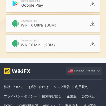
Download on the
Google Play
Download Apk
WikiFX Ultra（80M）
Download Apk
WikiFX Mini（20M）
United States
弊社について
|
お問い合わせ
|
リスク警告
|
利用規約
|
プライバシーポリシー
|
検索呼び出し
|
企業版
|
公式検証
|
EXPO
|
WikiFX研究所
|
VPS ヘルプ
|
事業協力
|
地域区分