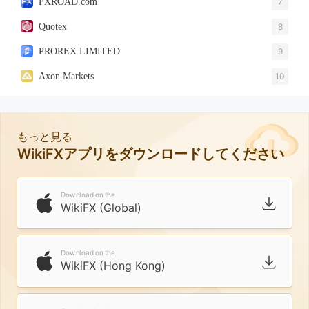
FXROAD.com
7
Quotex
8
PROREX LIMITED
9
Axon Markets
10
もっと見る
WikiFXアプリをダウンロードしてください
Download on the
WikiFX (Global)
Download on the
WikiFX (Hong Kong)