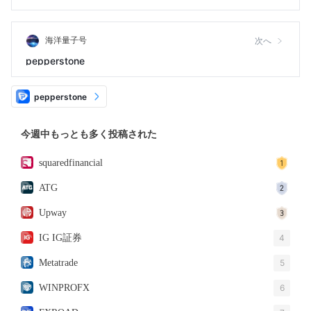
されました。
海洋量子号
次へ
pepperstone
pepperstone
今週中もっとも多く投稿された
squaredfinancial
ATG
Upway
IG IG証券
4
Metatrade
5
WINPROFX
6