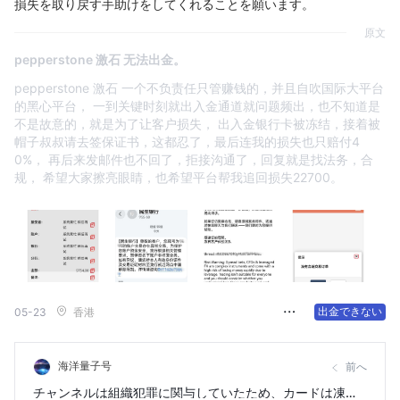
損失を取り戻す手助けをしてくれることを願います。
原文
pepperstone 激石 无法出金。
pepperstone 激石 一个不负责任只管赚钱的，并且自吹国际大平台
的黑心平台， 一到关键时刻就出入金通道就问题频出，也不知道是
不是故意的，就是为了让客户损失， 出入金银行卡被冻结，接着被
帽子叔叔请去签保证书，这都忍了，最后连我的损失也只赔付4
0%， 再后来发邮件也不回了，拒接沟通了，回复就是找法务，合
规， 希望大家擦亮眼睛，也希望平台帮我追回损失22700。
出金できない
05-23
香港
海洋量子号
前へ
チャンネルは組織犯罪に関与していたため、カードは凍結