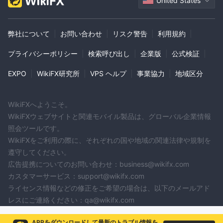
United States
弊社について
|
お問い合わせ
|
リスク警告
|
利用規約
|
プライバシーポリシー
|
検索呼び出し
|
企業版
|
公式検証
|
EXPO
|
WikiFX研究所
|
VPS ヘルプ
|
事業協力
|
地域区分
WikiFXへようこそ。
WikiFXウェブサイトと関連モバイル製品は、グローバル企業情報
照会ツールです。
WikiFXをご利用の際に、それぞれの国や地域の関連法律や規制を
遵守してください。
広告提携についてのお問い合わせ：business@wikifx.com
カスタマーサービス：support@wikifx.com
ライセンス情報などの修正をご希望の場合は、以下のメールアド
レスにご連絡ください：qa@wikifx.com
APPをダウンロードして最新のトラブル情報を