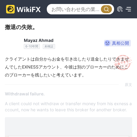
撤退の失敗。
Mayaz Ahmad
真相公開
6-10年間
未検証
クライアントは自分からお金を引き出したり送金したりできませ
んでしたEXNESSアカウント、今彼は別のブローカーのためにこ
のブローカーを残したいと考えています。
原文
Withdrawal failure.
A client could not withdraw or transfer money from his exness a
ccount, now he wants to leave this broker for another broker.