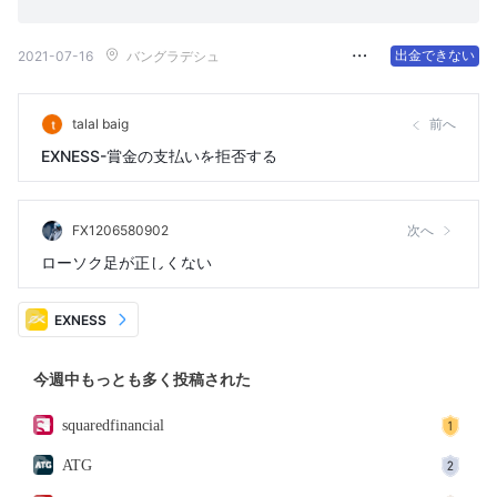
出金できない
2021-07-16
バングラデシュ
talal baig
前へ
EXNESS-賞金の支払いを拒否する
FX1206580902
次へ
ローソク足が正しくない
EXNESS
今週中もっとも多く投稿された
squaredfinancial
ATG