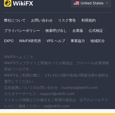
United States
弊社について
|
お問い合わせ
|
リスク警告
|
利用規約
|
プライバシーポリシー
|
検索呼び出し
|
企業版
|
公式検証
|
EXPO
|
WikiFX研究所
|
VPS ヘルプ
|
事業協力
|
地域区分
WikiFXへようこそ。
WikiFXウェブサイトと関連モバイル製品は、グローバル企業情報
照会ツールです。
WikiFXをご利用の際に、それぞれの国や地域の関連法律や規制を
遵守してください。
広告提携についてのお問い合わせ：business@wikifx.com
カスタマーサービス：support@wikifx.com
ライセンス情報などの修正をご希望の場合は、以下のメールアド
レスにご連絡ください：qa@wikifx.com