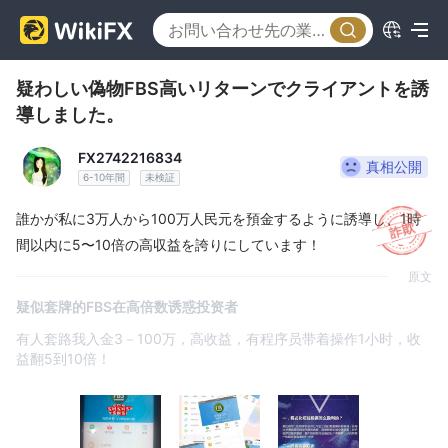
疑わしい偽物FBS高いリターンでクライアントを誘
導しました。
FX2742216834
真相公開
6-10年間
未検証
誰かが私に3万人から100万人民元を預金するように誘導し、1時
間以内に5〜10倍の高収益を誇りにしています！
原文
疑似套牌的FBS在高倍数诱惑投资者
有人套路我入金3－100万，高收益，有程序员带着操作1小时，收
益翻5到10倍！