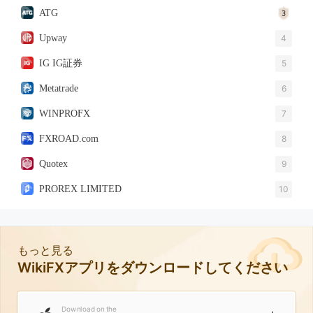
ATG
Upway
4
IG IG証券
5
Metatrade
6
WINPROFX
7
FXROAD.com
8
Quotex
9
PROREX LIMITED
10
もっと見る
WikiFXアプリをダウンロードしてください
Download on the