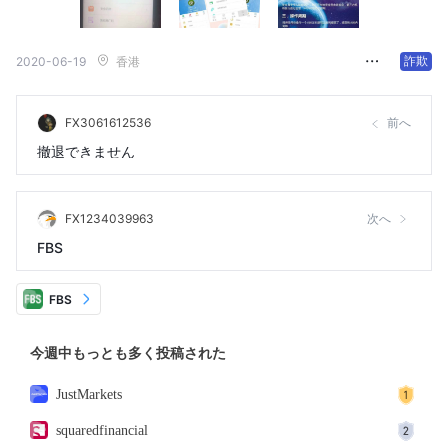
詐欺
2020-06-19
香港
FX3061612536
前へ
撤退できません
FX1234039963
次へ
FBS
FBS
今週中もっとも多く投稿された
JustMarkets
squaredfinancial