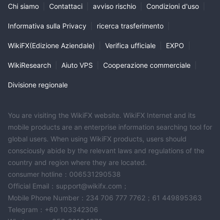
Chi siamo
|
Contattaci
|
avviso rischio
|
Condizioni d'uso
|
Informativa sulla Privacy
|
ricerca trasferimento
|
WikiFX(Edizione Aziendale)
|
Verifica ufficiale
|
EXPO
|
WikiResearch
|
Aiuto VPS
|
Cooperazione commerciale
|
Divisione regionale
You are visiting the WikiFX website. WikiFX Internet and its
mobile products are an enterprise information searching tool for
global users. When using WikiFX products, users should
consciously abide by the relevant laws and regulations of the
country and region where they are located.
consumer hotline：006531290538
Official Email：support@wikifx.com；
Mobile Phone Number：234 706 777 7762；61 449895363
Telegram：+60 103342306