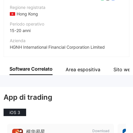
Regione registrata
Hong Kong
Periodo operativo
15-20 anni
Azienda
HGNH International Financial Corporation Limited
Abbreviazione
HGNH INTERNATIONAL
Software Correlato
Area espositiva
Sito we
Impiegato di azienda
--
App di trading
iOS 3
横华易星
Download