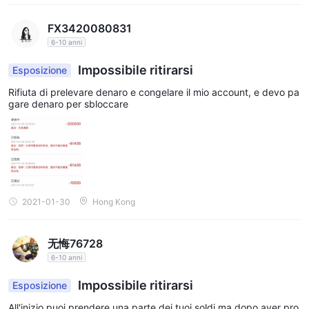
FX3420080831
6-10 anni
Impossibile ritirarsi
Esposizione
Rifiuta di prelevare denaro e congelare il mio account, e devo pa
gare denaro per sbloccare
2021-01-30
Hong Kong
无悔76728
6-10 anni
Impossibile ritirarsi
Esposizione
All'inizio puoi prendere una parte dei tuoi soldi ma dopo aver pro