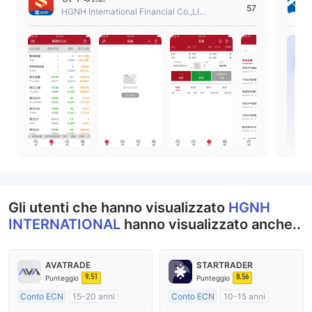
57
HGNH International Financial Co.,LIMI
TED
Gli utenti che hanno visualizzato
HGNH
INTERNATIONAL
hanno visualizzato anche..
AVATRADE
STARTRADER
9.51
8.56
Punteggio
Punteggio
Conto ECN
15-20 anni
Conto ECN
10-15 anni