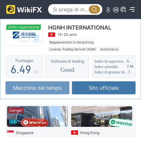
1
4
2
0
5
HGNH INTERNATIONAL
3
1
6
Sotto supervisione
15-20 anni
4
2
7
Regolamentato in Hong Kong
Licenza Trading Derivati (AGN)
Autoricerca
5
3
8
Ambito dell' attività sospetto
Punteggio
Software di trading
Indice di supervisione
5.24
Hong Kong Market Making (MM) Revocato
6
.
4
9
Indice aziendale
7.99
Good
Alto rischio potenziale
/10
Indice di gestione del rischio
7.23
7
5
Macchina del tempo
Sito ufficiale
8
6
9
7
Danger
8
2
9
Singapore
Hong Kong