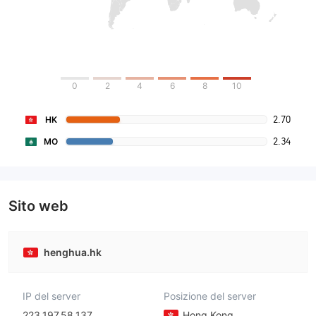
0
2
4
6
8
10
2.70
HK
2.34
MO
Sito web
henghua.hk
IP del server
Posizione del server
223.197.58.137
Hong Kong