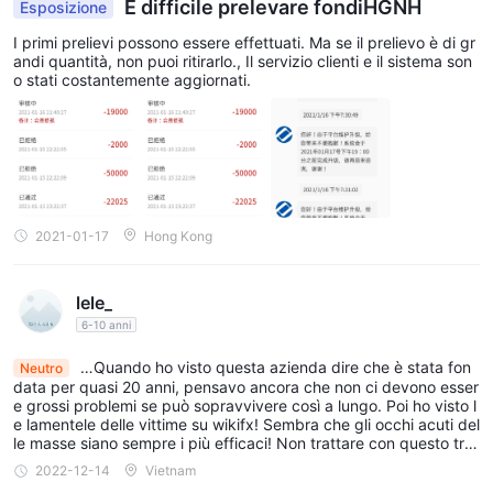
È difficile prelevare fondiHGNH
Esposizione
I primi prelievi possono essere effettuati. Ma se il prelievo è di gr
andi quantità, non puoi ritirarlo., Il servizio clienti e il sistema son
o stati costantemente aggiornati.
2021-01-17
Hong Kong
lele_
6-10 anni
…Quando ho visto questa azienda dire che è stata fon
Neutro
data per quasi 20 anni, pensavo ancora che non ci devono esser
e grossi problemi se può sopravvivere così a lungo. Poi ho visto l
e lamentele delle vittime su wikifx! Sembra che gli occhi acuti del
le masse siano sempre i più efficaci! Non trattare con questo truf
fatore!
2022-12-14
Vietnam