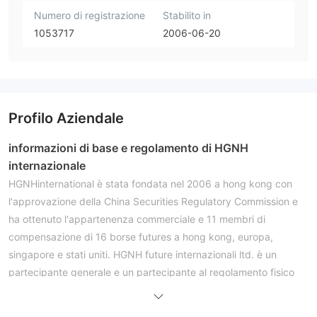
Numero di registrazione
Stabilito in
1053717
2006-06-20
Profilo Aziendale
informazioni di base e regolamento di HGNH
internazionale
HGNHinternational è stata fondata nel 2006 a hong kong con
l'approvazione della China Securities Regulatory Commission e
ha ottenuto l'appartenenza commerciale e 11 membri di
compensazione di 16 borse futures a hong kong, europa,
singapore e stati uniti. HGNH future internazionali ltd. è un
partecipante generale e un partecipante al regolamento fisico
della borsa dei futures di hong kong, un partecipante diretto
alla compensazione della stanza di compensazione dei futures