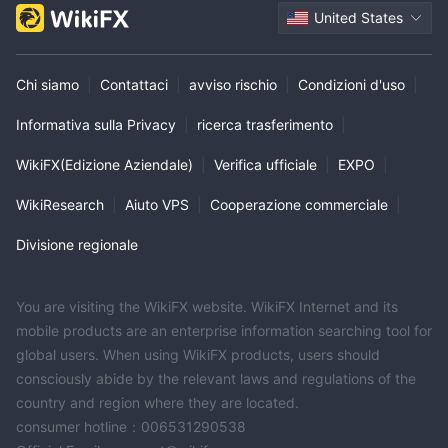
United States
Chi siamo
|
Contattaci
|
avviso rischio
|
Condizioni d'uso
|
Informativa sulla Privacy
|
ricerca trasferimento
|
WikiFX(Edizione Aziendale)
|
Verifica ufficiale
|
EXPO
|
WikiResearch
|
Aiuto VPS
|
Cooperazione commerciale
|
Divisione regionale
You are visiting the WikiFX website. WikiFX Internet and its
mobile products are an enterprise information searching tool for
global users. When using WikiFX products, users should
consciously abide by the relevant laws and regulations of the
country and region where they are located.
consumer hotline：006531290538