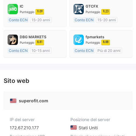
IC
GTCFX
9.09
9.23
Punteggio
Punteggio
Conto ECN
15-20 anni
Conto ECN
15-20 anni
Regolamentato in Australia
Regolamentato in Regno Unito
Market Making (MM)
Market Making (MM)
DBG MARKETS
fpmarkets
Etichetta principale MT4
Etichetta principale MT4
8.81
8.88
Punteggio
Punteggio
Conto ECN
10-15 anni
Conto ECN
Più di 20 anni
Regolamentato in Australia
Regolamentato in Australia
Market Making (MM)
Market Making (MM)
Etichetta principale MT4
Etichetta principale MT4
Sito web
superofit.com
IP del server
Posizione del server
172.67.210.177
Stati Uniti