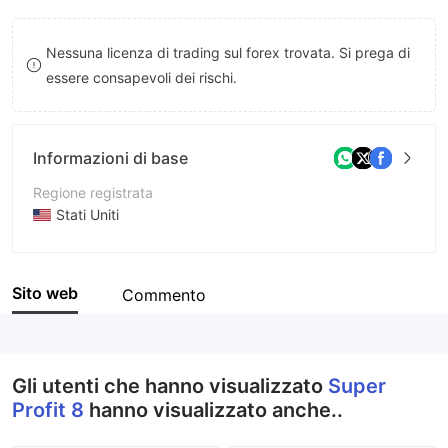
8
Nessuna licenza di trading sul forex trovata. Si prega di
9
essere consapevoli dei rischi.
Informazioni di base
Regione registrata
Stati Uniti
Periodo operativo
2-5 anni
Sito web
Commento
Azienda
Super Profit 8 Securities Co., Ltd
Gli utenti che hanno visualizzato
Super
Profit 8
hanno visualizzato anche..