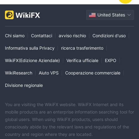
United States
Chi siamo
|
Contattaci
|
avviso rischio
|
Condizioni d'uso
|
Informativa sulla Privacy
|
ricerca trasferimento
|
WikiFX(Edizione Aziendale)
|
Verifica ufficiale
|
EXPO
|
WikiResearch
|
Aiuto VPS
|
Cooperazione commerciale
|
Divisione regionale
You are visiting the WikiFX website. WikiFX Internet and its
mobile products are an enterprise information searching tool for
global users. When using WikiFX products, users should
consciously abide by the relevant laws and regulations of the
country and region where they are located.