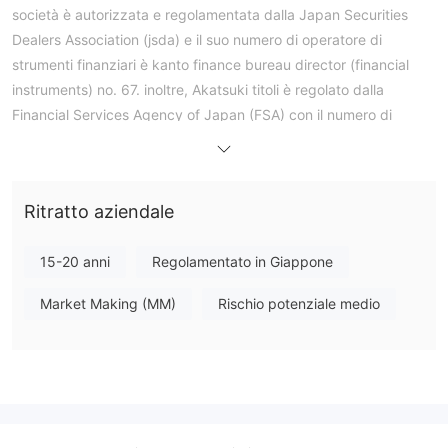
società è autorizzata e regolamentata dalla Japan Securities
Dealers Association (jsda) e il suo numero di operatore di
strumenti finanziari è kanto finance bureau director (financial
instruments) no. 67. inoltre, Akatsuki titoli è regolato dalla
Financial Services Agency of Japan (FSA) con il numero di
licenza 9010001042585.
Strumenti di mercato
Akatsukititoli offre agli investitori una gamma di strumenti
Ritratto aziendale
finanziari, tra cui azioni nazionali/estere, fondi comuni di
investimento, obbligazioni e altri servizi di cambio.
15-20 anni
Regolamentato in Giappone
Clicca 365
Akatsukisecurity offre ai suoi clienti click 365 trading, che è il
Market Making (MM)
Rischio potenziale medio
primo trading di margine di cambio (fx) sulla borsa pubblica in
Giappone. Si dovrebbe notare che Akatsuki security offre
questo trading come servizio intermedio a yutaka trusty
securities co.
Coppie di valute e spread
Gli utenti possono scambiare 25 coppie di valute principali, in