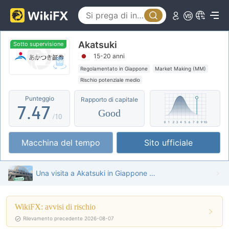
2
2
3
0
3
Akatsuki
4
1
4
Sotto supervisione
15-20 anni
5
2
5
Regolamentato in Giappone
Market Making (MM)
Rischio potenziale medio
6
3
6
Punteggio
Rapporto di capitale
7
.
4
7
Good
/10
8
5
8
Macchina del tempo
Sito ufficiale
9
6
9
7
Una visita a Akatsuki in Giappone - Ufficio Trovato
8
WikiFX: avvisi di rischio
9
Rilevamento precedente 2026-08-07