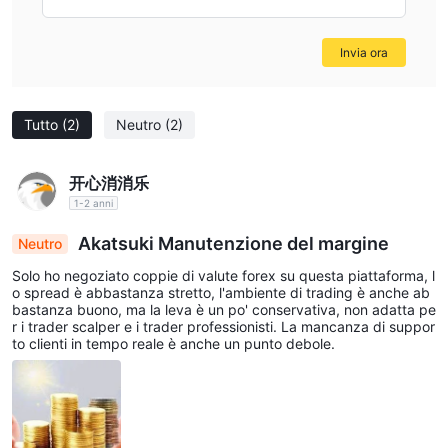
caution: always evaluate both regulatory credentials and
practical trading conditions before making a commitment.
Invia ora
Tutto
(2)
Neutro
(2)
开心消消乐
1-2 anni
Akatsuki Manutenzione del margine
Neutro
Solo ho negoziato coppie di valute forex su questa piattaforma, l
o spread è abbastanza stretto, l'ambiente di trading è anche ab
bastanza buono, ma la leva è un po' conservativa, non adatta pe
r i trader scalper e i trader professionisti. La mancanza di suppor
to clienti in tempo reale è anche un punto debole.