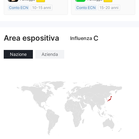
Conto ECN
10-15 anni
Conto ECN
15-20 anni
Regolamentato in Australia
Regolamentato in Australia
Market Making (MM)
Market Making (MM)
Etichetta principale MT4
Etichetta principale MT4
Area espositiva
C
Influenza
Nazione
Azienda