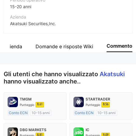
15-20 anni
Azienda
Akatsuki Securities,Inc.
Abbreviazione
Akatsuki
Commento
ll'azienda
Domande e risposte Wiki
Impiegato di azienda
189
Gli utenti che hanno visualizzato
Akatsuki
hanno visualizzato anche..
TMGM
STARTRADER
8.61
8.56
Punteggio
Punteggio
Conto ECN
10-15 anni
Conto ECN
10-15 anni
Regolamentato in Australia
Regolamentato in Australia
Market Making (MM)
Market Making (MM)
DBG MARKETS
IC
Etichetta principale MT4
Etichetta principale MT4
8.81
9.09
Punteggio
Punteggio