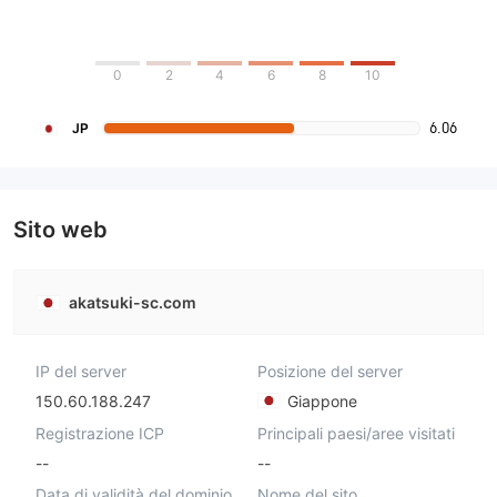
0
2
4
6
8
10
6.06
JP
Sito web
akatsuki-sc.com
IP del server
Posizione del server
150.60.188.247
Giappone
Registrazione ICP
Principali paesi/aree visitati
--
--
Data di validità del dominio
Nome del sito