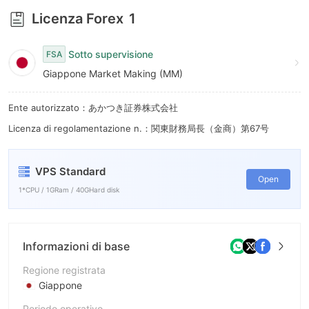
Licenza Forex
1
Sotto supervisione
FSA
Giappone Market Making (MM)
Ente autorizzato：あかつき証券株式会社
Licenza di regolamentazione n.：関東財務局長（金商）第67号
VPS Standard
Open
1*CPU / 1GRam / 40GHard disk
Informazioni di base
Regione registrata
Giappone
Periodo operativo