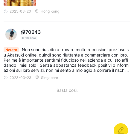
2025-03-20
Hong Kong
俊70643
6-10 anni
Non sono riuscito a trovare molte recensioni preziose s
Neutro
u Akatsuki online, quindi sono riluttante a commerciare con loro.
Per me è importante sentirmi fiducioso nell'azienda a cui sto affi
dando i miei soldi. Senza abbastanza feedback positivi o inform
azioni sui loro servizi, non mi sento a mio agio a correre il rischio.
Spero che in futuro Akatsuki fornisca maggiore trasparenza e st
2023-03-23
Singapore
abilisca una reputazione più forte all'interno del settore.
Basta così.