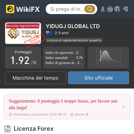
4
5
6
YIDUGJ GLOBAL LTD
Nessuna regolamentazione
Nessuna regolamentazione
7
0
2-5 anni
Licenza di regolamentazione sospetta
0
8
1
Ambito dell' attività sospetto
Alto rischio potenziale
Punteggio
Indice di supervisione
2.78
1
.
9
2
Indice aziendale
5.74
/10
Indice di gestione del rischio
2.62
2
3
Macchina del tempo
Sito ufficiale
3
4
4
5
Suggerimento: il punteggio è troppo basso, per favore stai
5
6
alla larga!
Rilevamento precedente 2026-08-07
Rischio
2
6
7
Licenza Forex
7
8