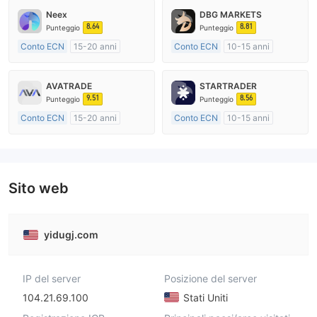
Neex
DBG MARKETS
8.64
8.81
Punteggio
Punteggio
Conto ECN
15-20 anni
Conto ECN
10-15 anni
Regolamentato in Australia
Regolamentato in Australia
Market Making (MM)
Market Making (MM)
AVATRADE
STARTRADER
Etichetta principale MT4
Etichetta principale MT4
9.51
8.56
Punteggio
Punteggio
Conto ECN
15-20 anni
Conto ECN
10-15 anni
Regolamentato in Australia
Regolamentato in Australia
Market Making (MM)
Market Making (MM)
Etichetta principale MT4
Etichetta principale MT4
Sito web
yidugj.com
IP del server
Posizione del server
104.21.69.100
Stati Uniti