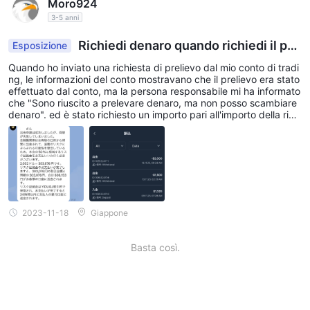
Moro924
3-5 anni
Richiedi denaro quando richiedi il pre
Esposizione
lievo
Quando ho inviato una richiesta di prelievo dal mio conto di tradi
ng, le informazioni del conto mostravano che il prelievo era stato
effettuato dal conto, ma la persona responsabile mi ha informato
che "Sono riuscito a prelevare denaro, ma non posso scambiare
denaro". ed è stato richiesto un importo pari all'importo della richi
esta di prelievo per risolvere il problema e il processo di rimessa
su un altro conto è stato interrotto.
2023-11-18
Giappone
Basta così.