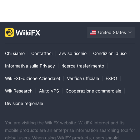
United States
Chi siamo
|
Contattaci
|
avviso rischio
|
Condizioni d'uso
|
Informativa sulla Privacy
|
ricerca trasferimento
|
WikiFX(Edizione Aziendale)
|
Verifica ufficiale
|
EXPO
|
WikiResearch
|
Aiuto VPS
|
Cooperazione commerciale
|
Divisione regionale
You are visiting the WikiFX website. WikiFX Internet and its
mobile products are an enterprise information searching tool for
global users. When using WikiFX products, users should