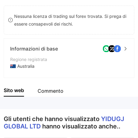
8
9
Nessuna licenza di trading sul forex trovata. Si prega di
9
essere consapevoli dei rischi.
Informazioni di base
Regione registrata
Australia
Periodo operativo
2-5 anni
Sito web
Commento
Azienda
YIDUGJ GLOBAL LTD
Gli utenti che hanno visualizzato
YIDUGJ
GLOBAL LTD
hanno visualizzato anche..