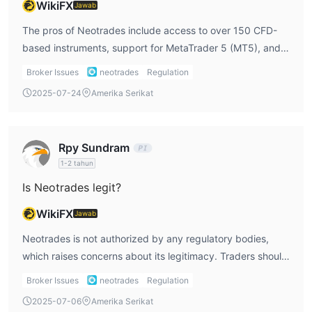
Deposit dan Penarikan
WikiFX
Jawab
Berikut adalah semua opsi pembayaran yang disediakan oleh
The pros of Neotrades include access to over 150 CFD-
Mastercard, Visa, Skrill, Transfer Lokal,
Neotrades:
based instruments, support for MetaTrader 5 (MT5), and
Transfer Bank, Cryptocurrency, dan QR Pay
.
no deposit or withdrawal fees. The cons include the lack
Broker Issues
neotrades
Regulation
of regulation, high minimum deposit for entry-level
2025-07-24
Amerika Serikat
accounts, and no support for MT4 or Islamic accounts.
Rpy Sundram
1-2 tahun
Is Neotrades legit?
WikiFX
Jawab
Neotrades is not authorized by any regulatory bodies,
which raises concerns about its legitimacy. Traders should
be cautious as the broker does not provide official
Broker Issues
neotrades
Regulation
regulatory oversight, which is critical for ensuring the
2025-07-06
Amerika Serikat
safety of funds.