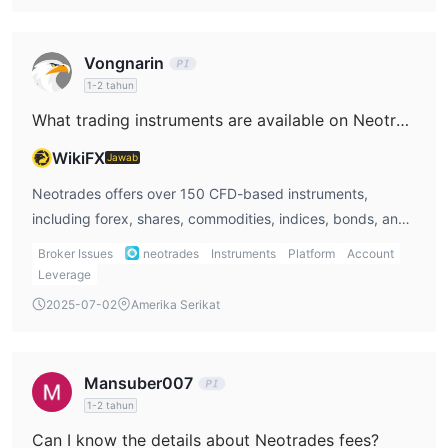
Vongnarin
1-2 tahun
What trading instruments are available on Neotrades?
WikiFX
Jawab
Neotrades offers over 150 CFD-based instruments,
including forex, shares, commodities, indices, bonds, and
ETFs. Cryptocurrencies are not supported.
Broker Issues
neotrades
Instruments
Platform
Account
Leverage
2025-07-02
Amerika Serikat
Mansuber007
1-2 tahun
Can I know the details about Neotrades fees?