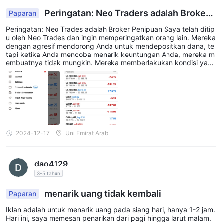
Peringatan: Neo Traders adalah Broker
Paparan
Penipuan
Peringatan: Neo Trades adalah Broker Penipuan Saya telah ditip
u oleh Neo Trades dan ingin memperingatkan orang lain. Mereka
dengan agresif mendorong Anda untuk mendepositkan dana, te
tapi ketika Anda mencoba menarik keuntungan Anda, mereka m
embuatnya tidak mungkin. Mereka memberlakukan kondisi yang
tidak masuk akal, menuntut volume perdagangan sebesar $35 j
uta untuk menarik hanya $1.000. Ketika ditanya, mereka bersem
bunyi di balik buku "syarat dan ketentuan" mereka. Hati-hati de
ngan ulasan positif yang dibuat-buat mereka yang dirancang un
tuk menjebak pelanggan baru. Jauhkan diri dari Neo Trades dan
jangan terjebak oleh trik mereka. Bagikan ini untuk melindungi or
ang lain.
2024-12-17
Uni Emirat Arab
dao4129
3-5 tahun
menarik uang tidak kembali
Paparan
Iklan adalah untuk menarik uang pada siang hari, hanya 1-2 jam.
Hari ini, saya memesan penarikan dari pagi hingga larut malam.