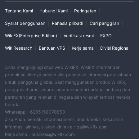
Tentang Kami
|
Hubungi Kami
|
Peringatan
|
Syarat penggunaan
|
Rahasia pribadi
|
Cari panggilan
|
WikiFX(Enterprise Edition)
|
Verifikasi resmi
|
EXPO
|
WikiResearch
|
Bantuan VPS
|
Kerja sama
|
Divisi Regional
Anda mengunjungi situs web WikiFX. WikiFX Internet dan
produk selulernya adalah alat pencarian informasi perusahaan
untuk pengguna global. Saat menggunakan produk WikiFX,
pengguna harus secara sadar mematuhi undang-undang dan
peraturan yang relevan di negara dan wilayah tempat mereka
berada.
Whatsapp：6285158070850
Jika Anda memiliki informasi lisensi atau koreksi kesalahan
informasi lainnya, silakan kirim ke：qa@wikifx.com
Kerja sama：business@wikifx.com