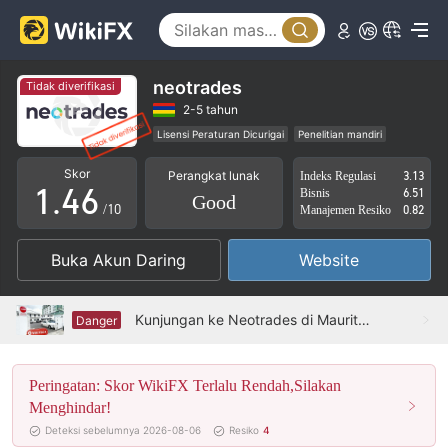
1
0
2
1
3
neotrades
Tidak diverifikasi
2
4
2-5 tahun
Lisensi Peraturan Dicurigai
Penelitian mandiri
0
3
5
Lingkup Bisnis Mencurigakan
Potensi risiko tinggi
Skor
Perangkat lunak
Indeks Regulasi
3.13
1
.
4
6
Bisnis
6.51
Good
/10
Manajemen Resiko
0.82
2
5
7
Buka Akun Daring
Website
3
6
8
4
7
9
Kunjungan ke Neotrades di Mauritius - Tidak Ditemukan Kantor
Danger
5
8
Peringatan: Skor WikiFX Terlalu Rendah,Silakan
6
9
Menghindar!
7
Deteksi sebelumnya 2026-08-06
Resiko
4