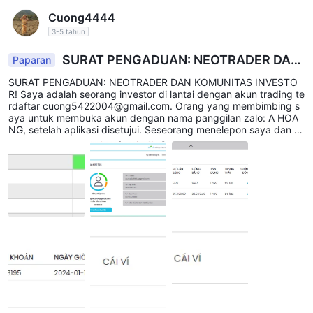
Cuong4444
3-5 tahun
SURAT PENGADUAN: NEOTRADER DAN
Paparan
KOMUNITAS INVESTOR!
SURAT PENGADUAN: NEOTRADER DAN KOMUNITAS INVESTO
R! Saya adalah seorang investor di lantai dengan akun trading te
rdaftar cuong5422004@gmail.com. Orang yang membimbing s
aya untuk membuka akun dengan nama panggilan zalo: A HOA
NG, setelah aplikasi disetujui. Seseorang menelepon saya dan m
emperkenalkan dirinya sebagai karyawan bursa yang ditugaska
n untuk memantau dan mendukung akun saya selama proses tra
nsaksi. Username telegramnya adalah: @Minhvy68, konsultan in
vestasi dalam membeli dan menjual emas dan saham. Orang ini
meminta saya untuk melakukan deposit dengan jumlah 1000 US
D dan menerima bonus 1000$ pada tanggal 24 Januari 2024 da
n saya melakukan transaksi dengan bursa sejak tanggal ini. Sela
ma transaksi, saya menghubungkan dompet saya ke rekening b
ank saya tetapi tidak berhasil. Saya bertanya kepadanya dan di
a tidak menjawab. Setelah periode trading, akun saya terbakar
(deposit dan bonus). Kemudian, saya bergabung dengan grup d
engan seseorang yang mengaku sebagai ahli di lantai yang men
gkhususkan diri dalam pendidikan dan konsultasi (Investasi lang
sung di lantai Neotrader) dengan grup zalo sendiri dan nama pa
nggilan telegarm: Adam Hoang. Saya dihubungi dan diinstruksik