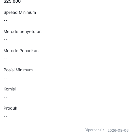
$25.000
Spread Minimum
--
Metode penyetoran
--
Metode Penarikan
--
Posisi Minimum
--
Komisi
--
Produk
--
Diperbarui：
2026-08-06