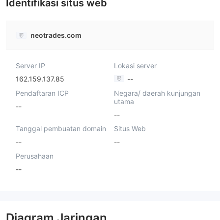
Identifikasi situs web
neotrades.com
Server IP
Lokasi server
162.159.137.85
--
Pendaftaran ICP
Negara/ daerah kunjungan
utama
--
--
Tanggal pembuatan domain
Situs Web
--
--
Perusahaan
--
Diagram Jaringan