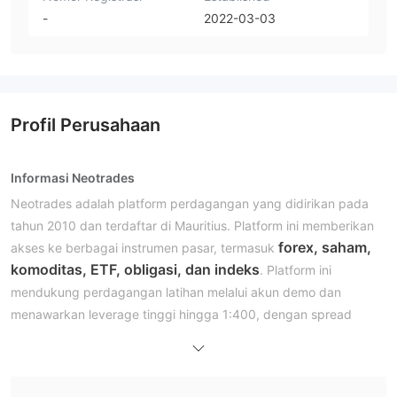
-
2022-03-03
Profil Perusahaan
Informasi Neotrades
Neotrades adalah platform perdagangan yang didirikan pada
tahun 2010 dan terdaftar di Mauritius. Platform ini memberikan
forex, saham,
akses ke berbagai instrumen pasar, termasuk
komoditas, ETF, obligasi, dan indeks
. Platform ini
mendukung perdagangan latihan melalui akun demo dan
menawarkan leverage tinggi hingga 1:400, dengan spread
mulai dari 0.1 pip. Neotrades beroperasi pada platform
MT5
perdagangan
dan menyediakan tiga jenis akun
perdagangan: Standar, Lanjutan, dan Ahli.