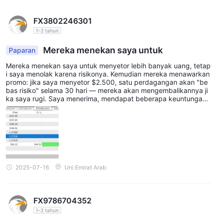
FX3802246301
1-2 tahun
Mereka menekan saya untuk
Paparan
Mereka menekan saya untuk menyetor lebih banyak uang, tetap
i saya menolak karena risikonya. Kemudian mereka menawarkan
promo: jika saya menyetor $2.500, satu perdagangan akan "be
bas risiko" selama 30 hari — mereka akan mengembalikannya ji
ka saya rugi. Saya menerima, mendapat beberapa keuntungan,
kemudian kehilangan $1.000 dalam satu perdagangan. Awalnya
mereka menolak menanggungnya, baru setuju setelah saya men
gancam akan berhenti berinvestasi — tetapi mengembalikannya
sebagai bonus, bukan uang sungguhan. Saya terus berdagang,
melipatgandakannya menjadi $2.000. Tiba-tiba, akun saya diko
songkan — semua dana dan keuntungan hilang. Mereka mengkl
aim ada klausul tersembunyi yang memungkinkan mereka menc
abut bonus dan semua keuntungan jika saya tidak memenuhi vol
2025-07-16
Uni Emirat Arab
ume perdagangan dalam 30 hari. Ini terasa seperti jebakan, mer
eka membuat saya berdagang selama sebulan, lalu menggunak
an ketentuan kecil untuk mengambil segalanya. Perilaku yang sa
ngat menyesatkan dan tidak etis.
FX9786704352
1-2 tahun