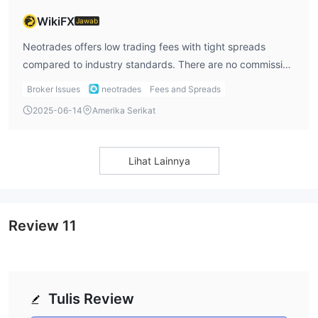
WikiFX
Jawab
Neotrades offers low trading fees with tight spreads
compared to industry standards. There are no commission
charges, but variable spreads apply depending on the
Broker Issues
neotrades
Fees and Spreads
asset class. For instance, forex spreads start from 0.0002
2025-06-14
Amerika Serikat
(e.g., AUDUSD), and ETFs from 0.10.
Lihat Lainnya
Review
11
Tulis Review