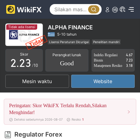
0
ALPHA FINANCE
Tidak ada lisensi
0
0
1
5-10 tahun
Lisensi Peraturan Dicurigai
Penelitian mandiri
1
1
2
Potensi risiko tinggi
Skor
Perangkat lunak
Indeks Regulasi
4.67
2
.
2
3
Bisnis
7.23
Good
/10
Manajemen Resiko
3.18
3
3
4
Mesin waktu
Website
4
4
5
5
5
6
Peringatan: Skor WikiFX Terlalu Rendah,Silakan
6
6
7
Menghindar!
Deteksi sebelumnya 2026-08-07
Resiko
1
7
7
8
Regulator Forex
8
8
9