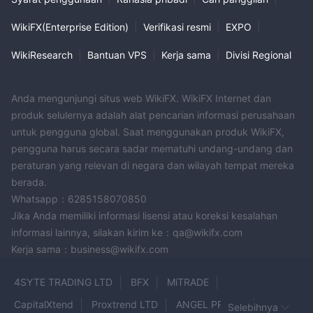
ada bagian "faq" yang ditampilkan di ALPHA FINANCE situs
WikiFX(Enterprise Edition)
|
Verifikasi resmi
|
EXPO
|
web yang memberikan jawaban dasar dan staf dukungan
pelanggan mereka dapat dihubungi melalui telepon:
WikiResearch
|
Bantuan VPS
|
Kerja sama
|
Divisi Regional
2103705700 dan email.
Anda mengunjungi situs web WikiFX. WikiFX Internet dan
produk selulernya adalah alat pencarian informasi perusahaan
untuk pengguna global. Saat menggunakan produk WikiFX,
pengguna harus secara sadar mematuhi undang-undang dan
peraturan yang relevan di negara dan wilayah tempat mereka
berada.
Whatsapp：6285158070850
Jika Anda memiliki informasi lisensi atau koreksi kesalahan
informasi lainnya, silakan kirim ke：qa@wikifx.com
Kerja sama：business@wikifx.com
4SYTE TRADING LTD
BFX
MiTRADE
CapitalXtend
Proxtrend LTD
ANGEL PRO FX
Selebihnya