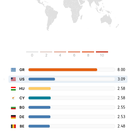
0
2
4
6
8
10
8.00
GR
3.09
US
2.58
HU
2.58
CY
2.55
BG
2.53
DE
2.48
BE