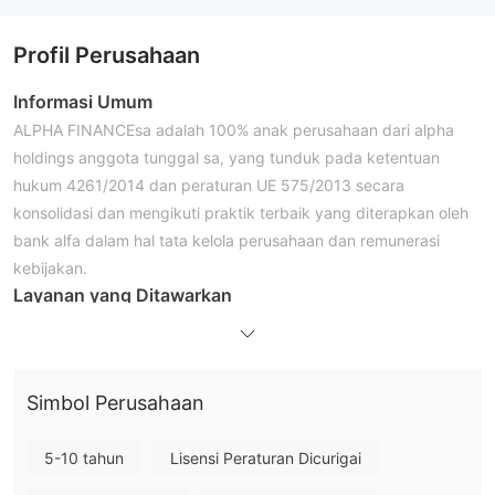
Profil Perusahaan
Informasi Umum
ALPHA FINANCEsa adalah 100% anak perusahaan dari alpha
holdings anggota tunggal sa, yang tunduk pada ketentuan
hukum 4261/2014 dan peraturan UE 575/2013 secara
konsolidasi dan mengikuti praktik terbaik yang diterapkan oleh
bank alfa dalam hal tata kelola perusahaan dan remunerasi
kebijakan.
Layanan yang Ditawarkan
ALPHA FINANCEmenyediakan klien dengan layanan berikut:
Bursa Efek Athena: melakukan transaksi di Bursa Efek Athena
dan Siprus baik melalui ALPHATIRADE atau melalui cabang
Simbol Perusahaan
terdekat dari Alpha Bank.
Pasar Internasional: melakukan transaksi perdagangan ke
5-10 tahun
Lisensi Peraturan Dicurigai
berbagai produk investasi.
pembiayaan margin: gunakan likuiditas yang disediakan oleh