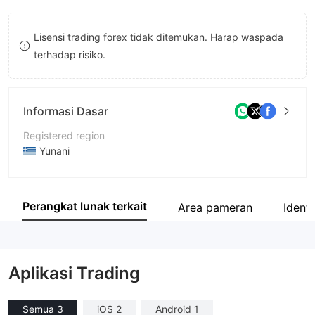
9
9
Lisensi trading forex tidak ditemukan. Harap waspada
terhadap risiko.
Informasi Dasar
Registered region
Yunani
Periode operasi
5-10 tahun
Perangkat lunak terkait
Area pameran
Identi
Nama perusahaan
ALPHA FINANCE INVESTMENT SERVICES S.A.
Aplikasi Trading
Semua 3
iOS 2
Android 1