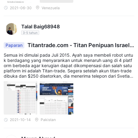
2021-06-30
Venezuela
Talal Baig68948
3-5 tahun
Titantrade.com - Titan Penipuan Israel
Paparan
menolak penarikan
Semua ini dimulai pada Juli 2015. Ayah saya membeli robot untu
k berdagang yang menyarankan untuk menaruh uang di 4 platf
orm berbeda agar kerugian dapat dikompensasi dan salah satu
platform ini adalah Titan-trade. Segera setelah akun titan-trade
dibuka dan $250 disetorkan, dia menerima telepon dari Svetlan
a Titova (saya kira itu juga tahu penipu Tatiana Pintus) yang me
ngatakan bahwa robot itu buruk jika Anda ingin mendapatkan le
bih banyak uang, Anda harus bekerja dengan forex nyata "guru"
J Kami telah mengeluh untuk orang berusia 60 tahun yang mend
apatkan.
2021-10-14
Pakistan