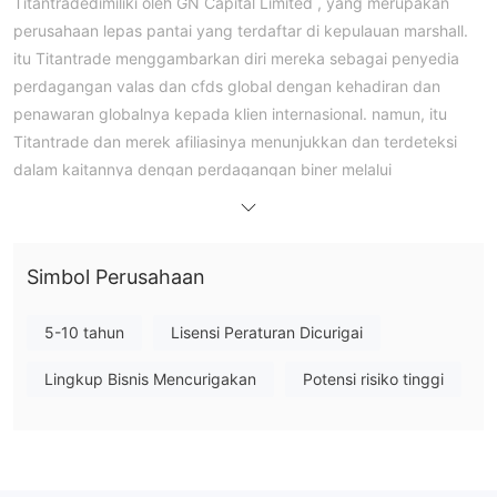
Titantradedimiliki oleh GN Capital Limited , yang merupakan
perusahaan lepas pantai yang terdaftar di kepulauan marshall.
itu Titantrade menggambarkan diri mereka sebagai penyedia
perdagangan valas dan cfds global dengan kehadiran dan
penawaran globalnya kepada klien internasional. namun, itu
Titantrade dan merek afiliasinya menunjukkan dan terdeteksi
dalam kaitannya dengan perdagangan biner melalui
perusahaan nrgbinary dan merek lain yang memengaruhi
perusahaan untuk menerima banyak peringatan dan daftar
hitam otoritas dunia yang dihormati.
Simbol Perusahaan
Peringatan Risiko
regulator Spanyol cnmv mengeluarkan peringatan resmi pada
5-10 tahun
Lisensi Peraturan Dicurigai
tahun 2017, padahal sebelumnya hanya setahun sebelumnya
Titantrade ditandai merah oleh italia, konsob.
Lingkup Bisnis Mencurigakan
Potensi risiko tinggi
“Titan Trade Capital Limited, Dom Technology Services Ltd, dan
Titan Trade Solutions Ltd tidak berwenang untuk menyediakan
layanan investasi dan aktivitas investasi dengan cara apa pun.”
Instrumen Pasar