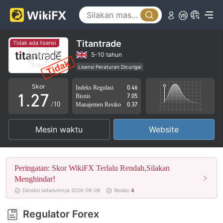
2
3
4
Titantrade
Tidak ada lisensi
0
5
5-10 tahun
Lisensi Peraturan Dicurigai
0
1
6
Lingkup Bisnis Mencurigakan
Potensi risiko tinggi
Skor
Indeks Regulasi
0.46
1
.
2
7
Bisnis
7.05
/10
Manajemen Resiko
0.37
2
3
8
Mesin waktu
Website
3
4
9
4
5
Peringatan: Skor WikiFX Terlalu Rendah,Silakan
5
6
Menghindar!
Deteksi sebelumnya 2026-08-08
Resiko
4
6
7
Regulator Forex
7
8