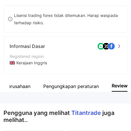
8
9
Lisensi trading forex tidak ditemukan. Harap waspada
9
terhadap risiko.
Informasi Dasar
Registered region
Kerajaan Inggris
Periode operasi
5-10 tahun
Review
fil perusahaan
Pengungkapan peraturan
Nama perusahaan
GN Capital Limited
Pengguna yang melihat
Titantrade
juga
melihat..