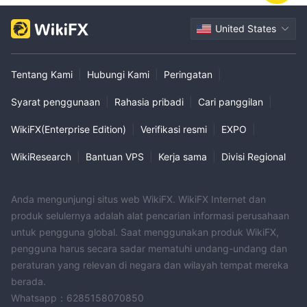
United States
Tentang Kami
|
Hubungi Kami
|
Peringatan
|
Syarat penggunaan
|
Rahasia pribadi
|
Cari panggilan
|
WikiFX(Enterprise Edition)
|
Verifikasi resmi
|
EXPO
|
WikiResearch
|
Bantuan VPS
|
Kerja sama
|
Divisi Regional
Anda mengunjungi situs web WikiFX. WikiFX Internet dan
produk selulernya adalah alat pencarian informasi perusahaan
untuk pengguna global. Saat menggunakan produk WikiFX,
pengguna harus secara sadar mematuhi undang-undang dan
peraturan yang relevan di negara dan wilayah tempat mereka
berada.
Whatsapp：6285158070850