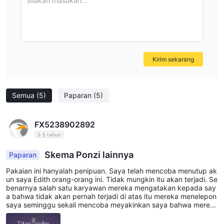
Silakan masukan...
video pendidikan untuk pemula maupun trader berpengalaman
serta panduan dalam mata pelajaran seperti strategi bulanan,
portofolio risiko investasi, manajemen portofolio, dan lainnya.
Selain itu, ada ebook biner yang informatif, glosarium, bagian
FAQ, dan penjelasan berbagai kelas aset.
Kirim sekarang
Semua
(5)
Paparan
(5)
FX5238902892
3-5 tahun
Skema Ponzi lainnya
Paparan
Pakaian ini hanyalah penipuan. Saya telah mencoba menutup ak
un saya Edith orang-orang ini. Tidak mungkin itu akan terjadi. Se
benarnya salah satu karyawan mereka mengatakan kepada say
a bahwa tidak akan pernah terjadi di atas itu mereka menelepon
saya seminggu sekali mencoba meyakinkan saya bahwa mereka
sah JANGAN menginvestasikan uang Anda dengan perusahaan i
ni karena Anda tidak akan pernah mendapatkannya kembali