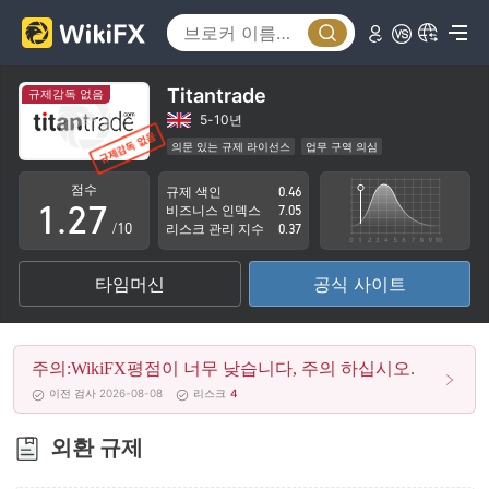
2
3
4
Titantrade
규제감독 없음
0
5
5-10년
의문 있는 규제 라이선스
업무 구역 의심
0
1
6
잠재적 위험성이 높음
점수
규제 색인
0.46
1
.
2
7
비즈니스 인덱스
7.05
/10
리스크 관리 지수
0.37
2
3
8
타임머신
공식 사이트
3
4
9
4
5
주의:WikiFX평점이 너무 낮습니다, 주의 하십시오.
5
6
이전 검사 2026-08-08
리스크
4
6
7
외환 규제
7
8