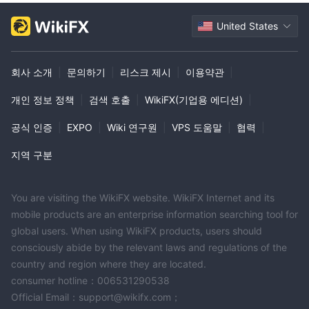
United States
회사 소개
|
문의하기
|
리스크 제시
|
이용약관
|
개인 정보 정책
|
검색 호출
|
WikiFX(기업용 에디션)
|
공식 인증
|
EXPO
|
Wiki 연구원
|
VPS 도움말
|
협력
|
지역 구분
You are visiting the WikiFX website. WikiFX Internet and its
mobile products are an enterprise information searching tool for
global users. When using WikiFX products, users should
consciously abide by the relevant laws and regulations of the
country and region where they are located.
consumer hotline：006531290538
Official Email：support@wikifx.com；