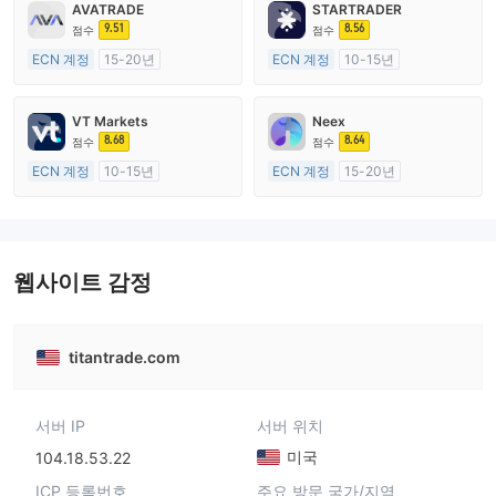
AVATRADE
STARTRADER
9.51
8.56
점수
점수
ECN 계정
15-20년
ECN 계정
10-15년
호주 규제
호주 규제
외환 거래 라이선스 (MM)
외환 거래 라이선스 (MM)
VT Markets
Neex
마스터 레이블 MT4
마스터 레이블 MT4
8.68
8.64
점수
점수
ECN 계정
10-15년
ECN 계정
15-20년
호주 규제
호주 규제
외환 거래 라이선스 (MM)
외환 거래 라이선스 (MM)
마스터 레이블 MT4
마스터 레이블 MT4
웹사이트 감정
titantrade.com
서버 IP
서버 위치
미국
104.18.53.22
ICP 등록번호
주요 방문 국가/지역