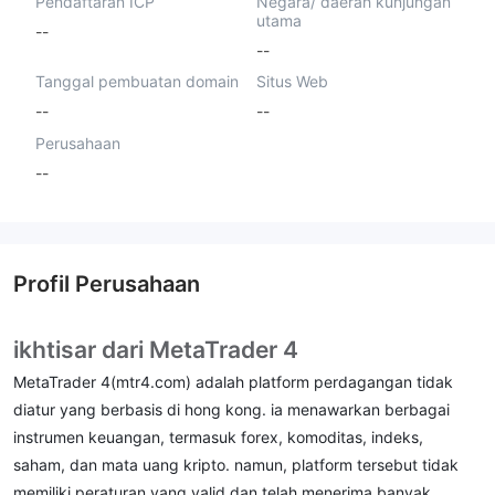
Pendaftaran ICP
Negara/ daerah kunjungan
utama
--
--
Tanggal pembuatan domain
Situs Web
--
--
Perusahaan
--
Profil Perusahaan
ikhtisar dari MetaTrader 4
MetaTrader 4(mtr4.com) adalah platform perdagangan tidak
diatur yang berbasis di hong kong. ia menawarkan berbagai
instrumen keuangan, termasuk forex, komoditas, indeks,
saham, dan mata uang kripto. namun, platform tersebut tidak
memiliki peraturan yang valid dan telah menerima banyak