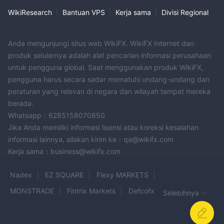
pedagang karena kurangnya peraturan dan pengawasan yang
WikiResearch
|
Bantuan VPS
|
Kerja sama
|
Divisi Regional
valid. platform tersebut telah menerima banyak keluhan dalam
beberapa bulan terakhir, meningkatkan kekhawatiran tentang
Anda mengunjungi situs web WikiFX. WikiFX Internet dan
legitimasi dan potensi penipuannya. ketika MetaTrader 4
produk selulernya adalah alat pencarian informasi perusahaan
menyediakan berbagai instrumen pasar seperti valas,
untuk pengguna global. Saat menggunakan produk WikiFX,
komoditas, indeks, saham, dan mata uang kripto, pedagang
pengguna harus secara sadar mematuhi undang-undang dan
harus mendekati platform ini dengan hati-hati. jenis akun yang
peraturan yang relevan di negara dan wilayah tempat mereka
ditawarkan melayani preferensi pedagang yang berbeda, tetapi
berada.
penting untuk dicatat bahwa platform kurang transparan
Whatsapp：6285158070850
mengenai operasinya. MetaTrader 4 menawarkan opsi leverage
Jika Anda memiliki informasi lisensi atau koreksi kesalahan
dan spread mulai dari 0,5 pips, tetapi komisi dan persyaratan
informasi lainnya, silakan kirim ke：qa@wikifx.com
deposit minimum berbeda-beda tergantung broker yang dipilih.
Kerja sama：business@wikifx.com
platform mendukung berbagai metode pembayaran untuk
deposit dan penarikan, dengan proses penarikan yang cepat.
Nadex
EZ SQUARE
Flexy MARKETS
MetaTrader 4 adalah platform perdagangan yang banyak
MONSTRADE
Fintrix Markets
Defcofx
Selebihnya
digunakan dan terkenal dengan fitur-fiturnya yang kuat dan
UBUNTU MARKETS
Invistro
Pocket Broker
antarmuka yang ramah pengguna, mendukung alat analisis
LLYODSTERN
Vorbex
TORROSO
Ainslie Bullion