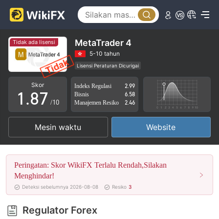
3
2
4
3
5
4
MetaTrader 4
Tidak ada lisensi
6
5
5-10 tahun
Lisensi Peraturan Dicurigai
0
7
6
Lingkup Bisnis Mencurigakan
Potensi risiko tinggi
Skor
Indeks Regulasi
2.99
1
.
8
7
Bisnis
6.58
/10
Manajemen Resiko
2.46
2
9
8
Mesin waktu
Website
3
9
4
Peringatan: Skor WikiFX Terlalu Rendah,Silakan
5
Menghindar!
Deteksi sebelumnya 2026-08-08
Resiko
3
6
Regulator Forex
7