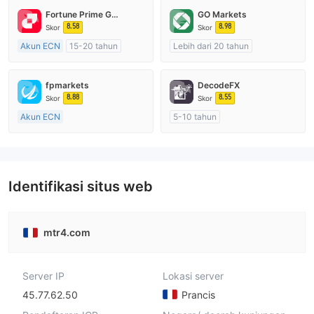
Fortune Prime Global
GO Markets
8.58
8.98
Skor
Skor
Akun ECN
15-20 tahun
Lebih dari 20 tahun
Diatur di Australia
Diatur di Australia
Market Maker (MM)
Market Maker (MM)
fpmarkets
DecodeFX
Lisensi Penuh MT4
cTrader
8.88
8.55
Skor
Skor
Akun ECN
5-10 tahun
Lebih dari 20 tahun
Diatur di Australia
Diatur di Australia
Market Maker (MM)
Market Maker (MM)
Lisensi Penuh MT4
Lisensi Penuh MT4
Identifikasi situs web
mtr4.com
Server IP
Lokasi server
45.77.62.50
Prancis