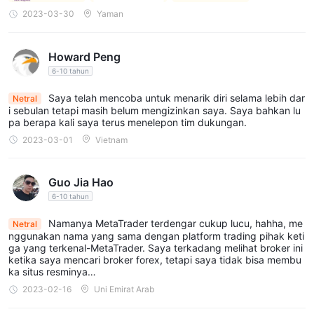
$100 hingga $500
atau lebih.
2023-03-30
Yaman
Setoran & Penarikan
Howard Peng
MetaTrader 4(mtr4.com) mendukung berbagai metode
6-10 tahun
wire transfer, kartu
pembayaran, termasuk bank
kredit/debit, dan sistem pembayaran online.
Jumlah
Saya telah mencoba untuk menarik diri selama lebih dar
Netral
$100
i sebulan tetapi masih belum mengizinkan saya. Saya bahkan lu
setoran minimum adalah
, memungkinkan trader untuk
pa berapa kali saya terus menelepon tim dukungan.
memulai trading dengan investasi yang relatif kecil. Penarikan
2023-03-01
Vietnam
diproses segera, biasanya dalam 1-3 hari kerja, tergantung
pada metode penarikan yang dipilih.
Guo Jia Hao
Platform Perdagangan
6-10 tahun
MetaTrader 4(mtr4.com) adalah platform perdagangan yang
Namanya MetaTrader terdengar cukup lucu, hahha, me
Netral
Meta Trader 4 untuk Windows.
menawarkan
platform ini
nggunakan nama yang sama dengan platform trading pihak keti
ga yang terkenal-MetaTrader. Saya terkadang melihat broker ini
banyak digunakan oleh para pedagang karena fitur-fiturnya
ketika saya mencari broker forex, tetapi saya tidak bisa membu
yang kuat dan antarmuka yang ramah pengguna. itu
ka situs resminya…
menyediakan seperangkat alat yang komprehensif untuk
2023-02-16
Uni Emirat Arab
analisis pasar, termasuk alat charting dan berbagai indikator