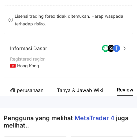
8
Lisensi trading forex tidak ditemukan. Harap waspada
9
terhadap risiko.
Informasi Dasar
Registered region
Hong Kong
Periode operasi
5-10 tahun
Review
Profil perusahaan
Tanya & Jawab Wiki
Nama perusahaan
MetaTrader 4 Global Limited
Pengguna yang melihat
MetaTrader 4
juga
melihat..