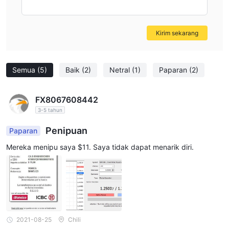
Kirim sekarang
Semua
(5)
Baik
(2)
Netral
(1)
Paparan
(2)
FX8067608442
3-5 tahun
Penipuan
Paparan
Mereka menipu saya $11. Saya tidak dapat menarik diri.
2021-08-25
Chili