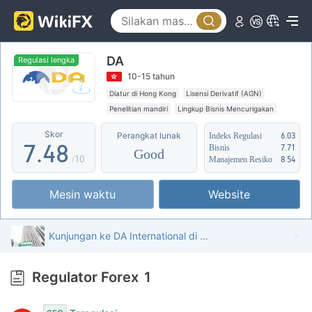
2
3
3
0
4
DA
4
1
5
Regulasi lengka
10-15 tahun
5
2
6
Diatur di Hong Kong
Lisensi Derivatif (AGN)
Penelitian mandiri
Lingkup Bisnis Mencurigakan
6
3
7
Skor
Perangkat lunak
Indeks Regulasi
6.03
7
.
4
8
Bisnis
7.71
Good
/10
Manajemen Resiko
8.54
8
5
9
Mesin waktu
Website
9
6
7
Kunjungan ke DA International di Hong Kong – Kantor Ditemukan
8
Regulator Forex
1
9