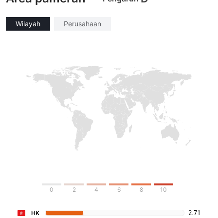
Wilayah
Perusahaan
0
2
4
6
8
10
2.71
HK