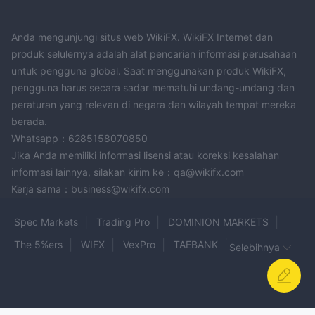
Anda mengunjungi situs web WikiFX. WikiFX Internet dan
produk selulernya adalah alat pencarian informasi perusahaan
untuk pengguna global. Saat menggunakan produk WikiFX,
pengguna harus secara sadar mematuhi undang-undang dan
peraturan yang relevan di negara dan wilayah tempat mereka
berada.
Whatsapp：6285158070850
Jika Anda memiliki informasi lisensi atau koreksi kesalahan
informasi lainnya, silakan kirim ke：qa@wikifx.com
Kerja sama：business@wikifx.com
Spec Markets
Trading Pro
DOMINION MARKETS
The 5%ers
WIFX
VexPro
TAEBANK
Selebihnya
WORLD QUEST
MORGAN FINANCIALS
ARON GROUPS BROKER
Bkquote
Neta Menkul
ÖZBEY ALTIN
FX24 Broker
QQ GLOBAL GROUP