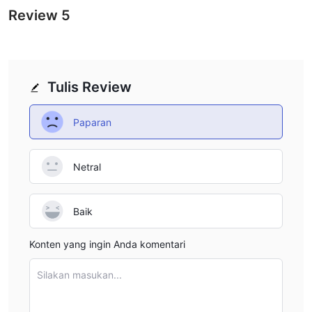
financial institution.
Review
5
Tulis Review
Paparan
Netral
Baik
Konten yang ingin Anda komentari
Silakan masukan...