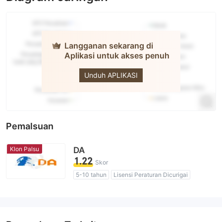
Langganan sekarang di
Aplikasi untuk akses penuh
DA
Unduh APLIKASI
Pemalsuan
Klon Palsu
DA
1.22
Skor
5-10 tahun
Lisensi Peraturan Dicurigai
Lingkup Bisnis Mencurigakan
Perusahaan klon Hong Kong
Potensi risiko tinggi