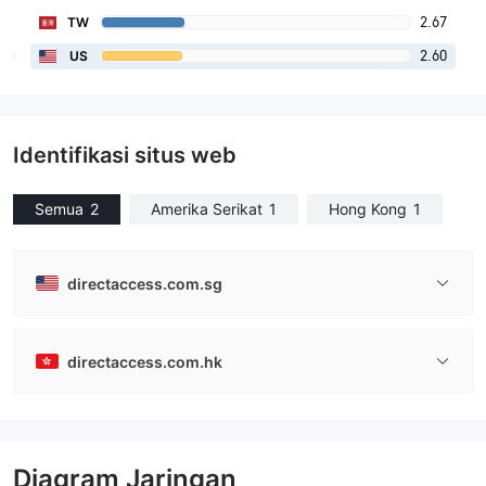
2.67
TW
2.60
US
Identifikasi situs web
Semua
2
Amerika Serikat
1
Hong Kong
1
directaccess.com.sg
directaccess.com.hk
Diagram Jaringan