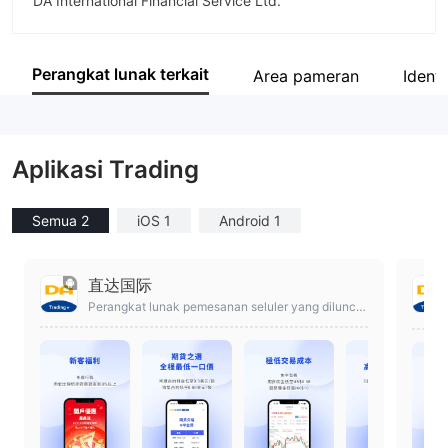
DA International Financial Service Ltd.
Singkatan
DA
Perangkat lunak terkait
Area pameran
Identi
Karyawan perusahaan
--
Aplikasi Trading
Semua 2
iOS 1
Android 1
直达国际
Perangkat lunak pemesanan seluler yang diluncur
kan oleh Shanghai Direct Software Co., Ltd.