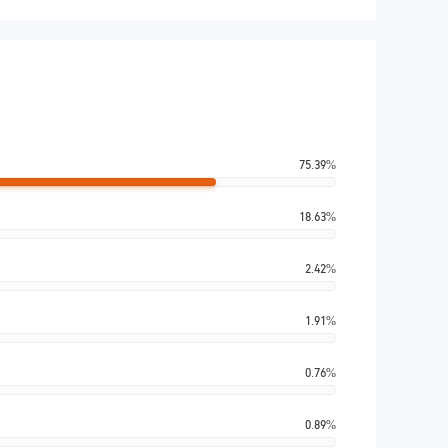
75.39%
18.63%
2.42%
1.91%
0.76%
0.89%