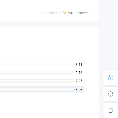
Sumber data
WikiResearch
3.11
2.76
2.47
2.34