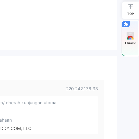
TOP
Chrome
220.242.176.33
a/ daerah kunjungan utama
ahaan
DDY.COM, LLC