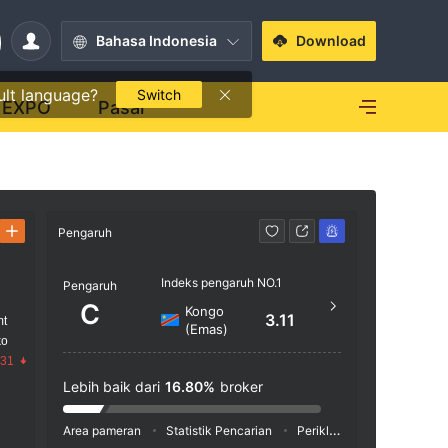
Bahasa Indonesia
Download
ult language?
Switch
EXPO
Pasar
Pengaruh
Kontak
Indeks pengaruh NO.1
http
Pengaruh
C
Kongo
3.11
mt
(Emas)
ko
.31
Lebih baik dari
16.80%
broker
Area pameran
Statistik Pencarian
Periklanan
Indeks Medi