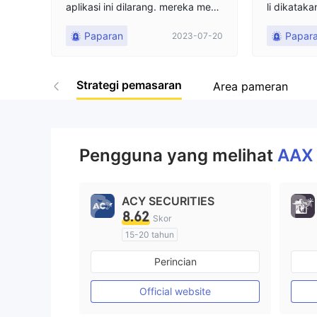
aplikasi ini dilarang. mereka meny
li dikatak
impan semua uang mereka. saya
mbayar pa
Paparan
Papar
2023-07-20
meminta itu AAX perusahaan men
yar biaya 
gembalikan akses saya ke situs w
nan, dan u
eb sehingga saya dapat menarik
hir yang h
Strategi pemasaran
dana.
bahwa akun
Area pameran
kun diblok
ntuk masu
hilang.
Pengguna yang melihat
AA
ACY SECURITIES
8.62
Skor
15-20 tahun
Diatur di Australia
Perincian
Market Maker (MM)
Lisensi Penuh MT4
Official website