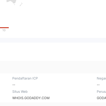
10
Pendaftaran ICP
Negar
--
--
Situs Web
Perus
WHOIS.GODADDY.COM
GODA