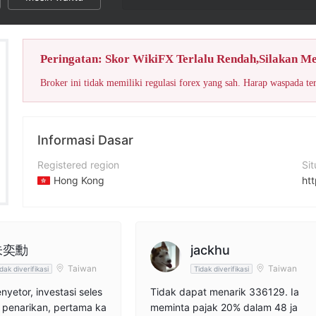
Peringatan: Skor WikiFX Terlalu Rendah,Silakan M
Broker ini tidak memiliki regulasi forex yang sah. Harap waspada te
Informasi Dasar
Registered region
Si
Hong Kong
ht
Periode operasi
Fa
5-10 tahun
ht
Nama perusahaan
X
朱奕勳
jackhu
Atom International Technology Ltd
ht
Taiwan
Taiwan
dak diverifikasi
Tidak diverifikasi
nyetor, investasi seles
Tidak dapat menarik 336129. Ia
 penarikan, pertama ka
meminta pajak 20% dalam 48 ja