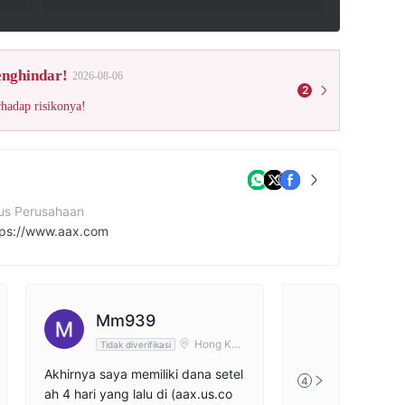
enghindar!
2026-08-06
2
rhadap risikonya!
tus Perusahaan
tps://www.aax.com
cebook
tps://www.facebook.com/AAXAsia
Mm939
tps://twitter.com/AAXExchange
Hong Kon
Tidak diverifikasi
g
Akhirnya saya memiliki dana setel
4
ah 4 hari yang lalu di (aax.us.co