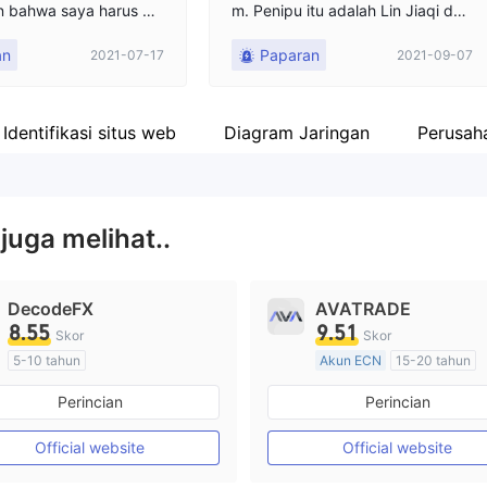
an bahwa saya harus me
m. Penipu itu adalah Lin Jiaqi dari
jak, kemudian memba
China daratan.
an
Paparan
2021-07-17
2021-09-07
penanganan, uang jami
ang jaminan. Hal terak
arus dikatakan adalah
 tidak dapat ditarik. A
Identifikasi situs web
Diagram Jaringan
Perusaha
ir dan tidak ada cara u
k. Layanan pelanggan
X
juga melihat..
DecodeFX
AVATRADE
8.55
9.51
Skor
Skor
5-10 tahun
Akun ECN
15-20 tahun
Diatur di Australia
Diatur di Australia
Perincian
Perincian
Market Maker (MM)
Market Maker (MM)
Lisensi Penuh MT4
Lisensi Penuh MT4
Official website
Official website