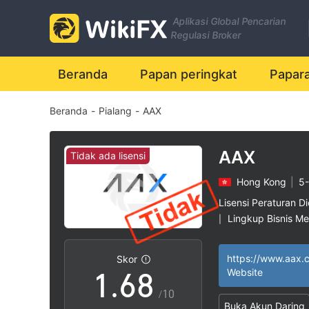
1
Aplikasi Global Pencarian
0
2
Regulasi Broker
1
3
Beranda
Papan peringkat
Papar
Beranda
-
Pialang
-
AAX
2
4
3
5
AAX
Tidak ada lisensi
Hong Kong
|
5-
4
6
Lisensi Peraturan Di
Lingkup Bisnis M
|
0
5
7
Potensi risiko ting
|
https://www.aax.
Skor
1
.
6
8
Website
/10
Buka Akun Daring