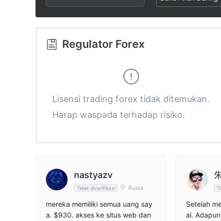
2
7
9
3
8
Regulator Forex
4
9
5
Lisensi trading forex tidak ditemukan.
Harap waspada terhadap risiko.
6
7
8
nastyazv
Rusia
Tidak diverifikasi
Ti
9
mereka memiliki semua uang say
Setelah me
a. $930. akses ke situs web dan
ai. Adapun