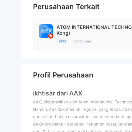
Perusahaan Terkait
ATOM INTERNATIONAL TECHNO
Kong)
Aktif
Hong Kong
Profil Perusahaan
ikhtisar dari AAX
AAX, dioperasikan oleh Atom International Technolo
Namun, itu tidak memiliki regulasi yang tepat. ti
dan kehati-hatian disarankan saat mempertimbang
AAXmenawarkan berbagai instrumen pasar, teruta
dari 200 cryptocurrency di platform, termasuk opsi 