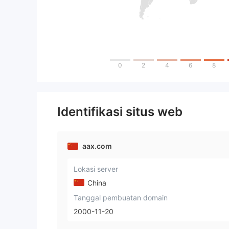
0
2
4
6
8
Identifikasi situs web
aax.com
Lokasi server
China
Tanggal pembuatan domain
2000-11-20