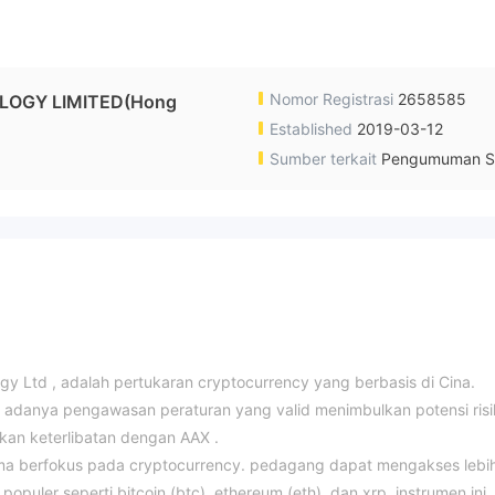
Nomor Registrasi
2658585
LOGY LIMITED(Hong
Established
2019-03-12
Sumber terkait
Pengumuman S
gy Ltd , adalah pertukaran cryptocurrency yang berbasis di Cina.
dak adanya pengawasan peraturan yang valid menimbulkan potensi risi
kan keterlibatan dengan AAX .
ma berfokus pada cryptocurrency. pedagang dapat mengakses lebi
populer seperti bitcoin (btc), ethereum (eth), dan xrp. instrumen ini