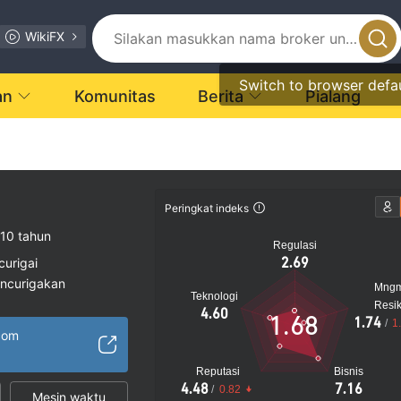
WikiFX
Switch to browser defa
an
Komunitas
Berita
Pialang
Peringkat indeks
10 tahun
Regulasi
2.69
curigai
encurigakan
Mng
Teknologi
gi
Resi
4.60
1.68
1.74
/
1
com
Reputasi
Bisnis
4.48
7.16
/
0.82
Mesin waktu