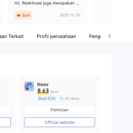
m). Reaktivasi juga merupakan ka
ta-kata yang tidak disebutkan da
Baik
2025-10-20
lam ketentuan layanan. Tidak per
nah lagi.
an Terkait
Profil perusahaan
Pengungkapan pera
Neex
8.63
Skor
Akun ECN
15-20 tahun
Diatur di Australia
Perincian
Market Maker (MM)
Lisensi Penuh MT4
Official website