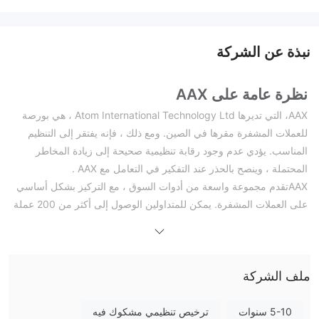
نبذة عن الشركة
نظرة عامة على AAX
AAX، التي تديرها Atom International Technology Ltd ، هي بورصة
للعملات المشفرة مقرها في الصين. ومع ذلك ، فإنه يفتقر إلى التنظيم
المناسب. يؤدي عدم وجود رقابة تنظيمية صحيحة إلى زيادة المخاطر
المحتملة ، وينصح بالحذر عند التفكير في التعامل مع AAX .
AAXتقدم مجموعة واسعة من أدوات السوق ، مع التركيز بشكل أساسي
على العملات المشفرة. يمكن للمتداولين الوصول إلى أكثر من 200 عملة
مشفرة على المنصة ، بما في ذلك الخيارات الشائعة مثل bitcoin (btc) و
ethereum (eth) و xrp. توفر هذه الأدوات للمستخدمين فرصًا للانخراط
في استراتيجيات تداول مختلفة والاستفادة من تقلبات سوق العملات
ملف الشركة
المشفرة.
بينما AAX يوفر تطبيقًا للهاتف المحمول ومنصة تداول عبر الويب للتداول ،
وهناك قيود ومخاطر محتملة. يعتبر خيار التداول لمدة دقيقة واحدة ، على
5-10 سنوات
ترخيص تنظيمي مشكوك فيه