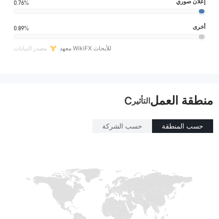
إعلان صوري
0.76%
أخرى
0.89%
معهد WikiFX للأبحاث
مصدر البيانات
منطقة العمل
C
التأثير
حسب المنطقة
حسب الشركة