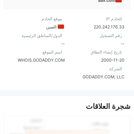
aax.com
للخادم IP
موقع الخادم
220.242.176.33
الصين
رقم التسجيل
الدول/المناطق الرئيسية
--
--
تاريخ إنشاء النطاق
اسم الموقع
WHOIS.GODADDY.COM
2000-11-20
الشركة
GODADDY.COM, LLC
شجرة العلاقات