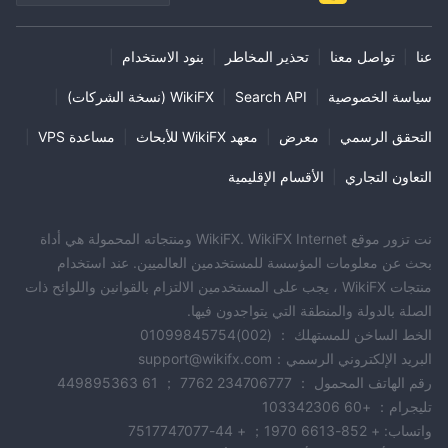
متنوعة من أدوات السوق ، بما في ذلك العملات المشفرة مثل البيتكوين
وعقود الإيثيريوم الآجلة ، مما يسمح للمستخدمين بالاستفادة من تقلبات
عنا
|
تواصل معنا
|
تحذير المخاطر
|
بنود الاستخدام
|
سوق العملات المشفرة. يوفر النظام الأساسي أيضًا تطبيقًا للجوال ومتداولًا
سياسة الخصوصية
|
Search API
|
WikiFX (نسخة الشركات)
|
عبر الويب. بالإضافة إلى ذلك، AAX تقدم العديد من العروض الترويجية
والمكافآت ، مما يحفز المتداولين على البقاء على المنصة. ومع ذلك ، من
التحقق الرسمي
|
معرض
|
معهد WikiFX للأبحاث
|
مساعدة VPS
|
المهم ملاحظة ذلك AAX يفتقر إلى التنظيم المناسب ، مما يشكل مخاطر
محتملة للمستخدمين. يثير غياب المعلومات المتعلقة بأنواع الحسابات
التعاون التجاري
|
الأقسام الإقليمية
ومراجعات المستخدمين السلبية حول عمليات سحب الأموال وخدمة
العملاء مزيدًا من المخاوف. لذلك ، يجب توخي الحذر عند التفكير في
نت تزور موقع WikiFX. WikiFX Internet ومنتجاته المحمولة هي أداة
التعامل مع AAX .
بحث عن معلومات المؤسسة للمستخدمين العالميين. عند استخدام
منتجات WikiFX ، يجب على المستخدمين الالتزام بالقوانين واللوائح ذات
أسئلة وأجوبة
الصلة بالدولة والمنطقة التي يتواجدون فيها.
س: هو AAX شركة شرعية？
الخط الساخن للمستهلك ： (002)01099845754
أ: AAX يفتقر إلى التنظيم المناسب ويشكل مخاطر محتملة. توخي الحذر
البريد الإلكتروني الرسمي：support@wikifx.com
عند التعامل مع AAX .
رقم الهاتف المحمول ： 234706777 7762 ； 61 449895363
س: ماذا تفعل أدوات السوق AAX يعرض؟
تليجرام： +60 103342306
أ: AAX تقدم مجموعة واسعة من العملات المشفرة للتداول الآجل والعقود
واتساب: + 852-6613 1970； + 44-7517747077
الفورية.