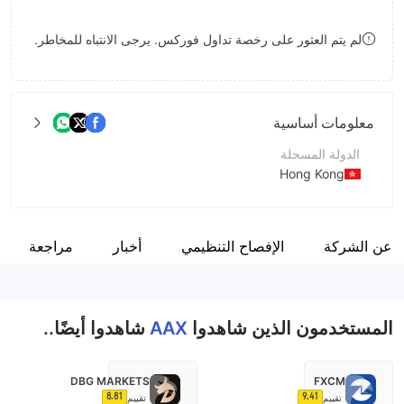
8
لم يتم العثور على رخصة تداول فوركس. يرجى الانتباه للمخاطر.
9
معلومات أساسية
الدولة المسجلة
Hong Kong
فترة التشغيل
5-10 سنوات
ة عن الشركة
الإفصاح التنظيمي
أخبار
مراجعة
اسم الشركة
Atom International Technology Ltd
المستخدمون الذين شاهدوا
AAX
شاهدوا أيضًا..
DBG MARKETS
FXCM
8.81
9.41
تقييم
تقييم