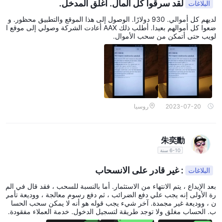
لقد سرقوا كل المال. اغلق المدخل.
البلاغات
الإيداع والسحب
لديهم كل أموالي. 930 دولارًا. الوصول إلى هذا الموقع والتطبيق محظور. و
ضعوا كل أموالهم بعيدا. أطلب ذلك AAX أعادت الشركة وصولي إلى موقع ا
بدون أي رسوم ،
AAXيسمح للمستخدمين بإيداع الأصول الرقمية
بما في
لويب حتى أتمكن من سحب الأموال.
ذلك عمليات النقل من أجهزة التخزين الصلبة إلى AAX المحفظة
والتحويلات الداخلية بين AAX حسابات. ومع ذلك ، فإن عمليات السحب
النقدي في البورصة تخضع لرسوم ، مع حد أدنى لمبلغ السحب. بالنسبة
0.0004 بيتكوين
لسحب عملة البيتكوين ، يتم رسم
مشحون. AAX تقدم
طرق دفع متنوعة لإيداع الأموال ، بما في ذلك الطرق التقليدية مثل
بطاقات الائتمان والخصم والتحويلات المصرفية ومعاملات Visa و
2023-07-20
روسيا
MasterCard.
لا
تبادل
فرض رسوم إضافية على الإيداعات ولا تفرض
رسومًا على التداول خارج البورصة. يُنصح المستخدمون بمراجعة هيكل
朱奕勳
رسوم التداول الخاص بالمنصة للحصول على مزيد من المعلومات.
6-10 سنة
منصات التداول
: غير قادر على الانسحاب
البلاغات
تطبيق جوال
AAXيوفر أ
للتداول أثناء التنقل. التطبيق متاح على كليهما
بعد الإيداع ، يتم الانتهاء من الاستثمار. أما بالنسبة للسحب ، فقد قال في الم
أجهزة Android و iOS ،
السماح للمستخدمين بالوصول إلى جميع
رة الأولى إنه يجب علي دفع الضرائب ، ثم دفع رسوم معالجة ، ووديعة تأمي
ن ، ووديعة غير مجمدة. آخر شيء يجب قوله هو أنه لا يمكن سحب الحسا
ميزات النظام الأساسي. يمكن للمستخدمين التسجيل والتحقق من
ب. الحساب مغلق ولا توجد طريقة لتسجيل الدخول. خدمة العملاء مفقودة.
التفاصيل الخاصة بهم والتداول مباشرة من أجهزتهم المحمولة. التطبيق