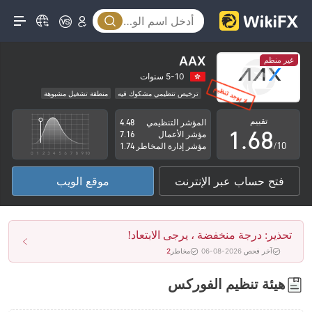
1
3
2
4
3
5
AAX
غير منظم
4
6
5-10 سنوات
ترخيص تنظيمي مشكوك فيه
منطقة تشغيل مشبوهة
0
5
7
مخاطر عالية
تقييم
المؤشر التنظيمي
4.48
1
.
6
8
مؤشر الأعمال
7.16
/10
مؤشر إدارة المخاطر
1.74
2
7
9
فتح حساب عبر الإنترنت
موقع الويب
3
8
4
9
تحذير: درجة منخفضة ، يرجى الابتعاد!
5
آخر فحص 2026-08-06
مخاطر
2
6
هيئة تنظيم الفوركس
7