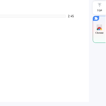
TOP
2.45
Chrome