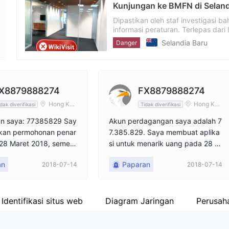
BMFN Telah Pindah Jauh di
Karyawan perusahaan
--
ri
Tim inspeksi menemukan itu BM
aan
Dikatakan bahwa BMFN telah pin
i.
mengunjungi situs nanti. Hara
Australia
Danger
X8879888274
FX8879888274
Hong Kon
Hong Kon
dak diverifikasi
Tidak diverifikasi
g
g
n saya: 77385829 Say
Akun perdagangan saya adalah 7
kan permohonan penar
7.385.829. Saya membuat aplika
 28 Maret 2018, sement
si untuk menarik uang pada 28 M
lum diterima. Email yang
aret 2018. Platform belum mengu
an
Paparan
2018-07-14
2018-07-14
 selalu dikatakan berad
rangi uang dari saldo saya dan m
trian. Pada 17 Mei, aku
enangani aplikasi. Baru-baru ini, s
lokir, di mana semua pe
aya mengirim email kepada mere
 sudah selesai. Penari
ka tetapi mereka selalu mengatak
Identifikasi situs web
Diagram Jaringan
Perusaha
tersedia. Dan catatanny
an kepada saya untuk menungg
enghapusan ekuitas, y
u. Pada 17 Mei, platform Jepang t