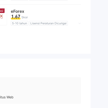
Lingkup Bisnis Mencurigakan
Potensi risiko tinggi
asi
eForex
1.67
Skor
5-10 tahun
Lisensi Peraturan Dicurigai
Lingkup Bisnis Mencurigakan
Potensi risiko tinggi
itus Web