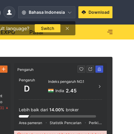
Bahasa Indonesia
Download
ult language?
Switch
EXPO
Pasar
Pengaruh
Kontak
Pengaruh
Indeks pengaruh NO.1
4006
D
2.45
India
https
mt
ko
.31
Lebih baik dari
14.00%
broker
Area pameran
Statistik Pencarian
Periklanan
Indeks Medi