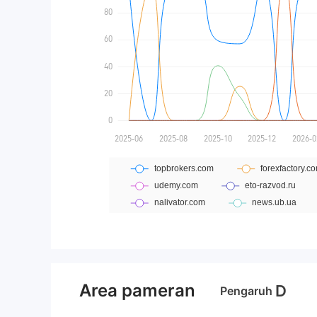
n, yang mel
Area pameran
D
Pengaruh