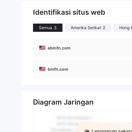
Identifikasi situs web
Semua
3
Amerika Serikat
2
Hong 
ebmfn.com
bmfn.com
Diagram Jaringan
Langganan sekara