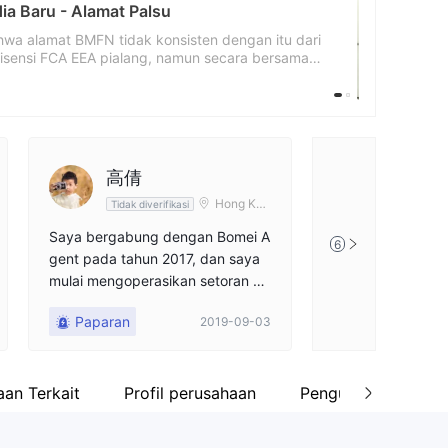
 Australia
FN dan eForex memiliki informasi kontak yang sama.
dah ke Level 17, 9 Castlareagh Street. Tim akan
p waspada dengan broker.
高倩
Hong Kon
Tidak diverifikasi
g
Saya bergabung dengan Bomei A
6
gent pada tahun 2017, dan saya
mulai mengoperasikan setoran no
rmal dan penarikan tepat waktu.P
Paparan
2019-09-03
ada bulan Februari 2018, saya tid
ak memberikan setoran kepada a
gen tersebut, dengan total lebih
dari 70.000 dolar AS.
an Terkait
Profil perusahaan
Pengungkapan pera