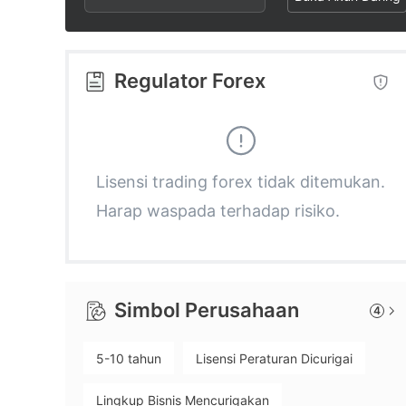
2
5
1
3
6
2
Regulator Forex
4
7
3
5
8
4
Lisensi trading forex tidak ditemukan.
Harap waspada terhadap risiko.
6
9
5
7
6
Simbol Perusahaan
4
8
7
5-10 tahun
Lisensi Peraturan Dicurigai
9
8
Lingkup Bisnis Mencurigakan