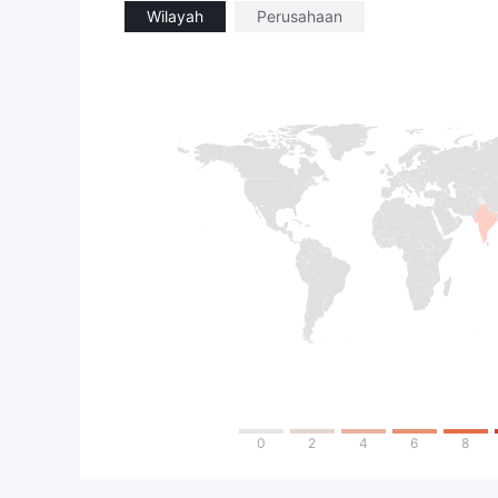
Wilayah
Perusahaan
0
2
4
6
8