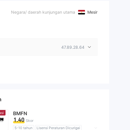
Negara/ daerah kunjungan utama
Mesir
47.89.28.64
n
asi
BMFN
1.40
Skor
5-10 tahun
Lisensi Peraturan Dicurigai