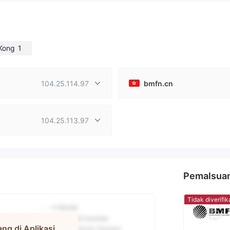
Kong
1
104.25.114.97
bmfn.cn
104.25.113.97
Pemalsua
Tidak diverifik
ng di Aplikasi