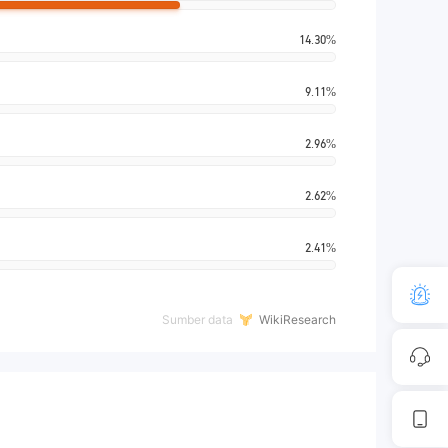
14.30%
9.11%
2.96%
2.62%
2.41%
Sumber data
WikiResearch