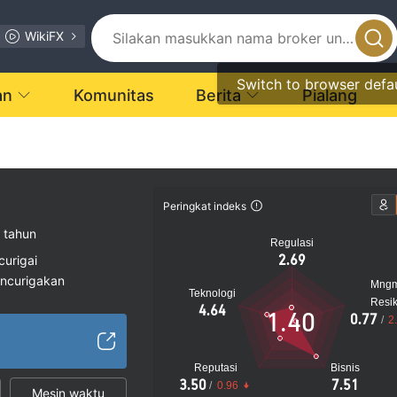
WikiFX
Switch to browser defa
an
Komunitas
Berita
Pialang
Peringkat indeks
 tahun
Regulasi
2.69
curigai
encurigakan
Mng
Teknologi
gi
Resi
4.64
1.40
0.77
/
2
Reputasi
Bisnis
3.50
7.51
/
0.96
Mesin waktu