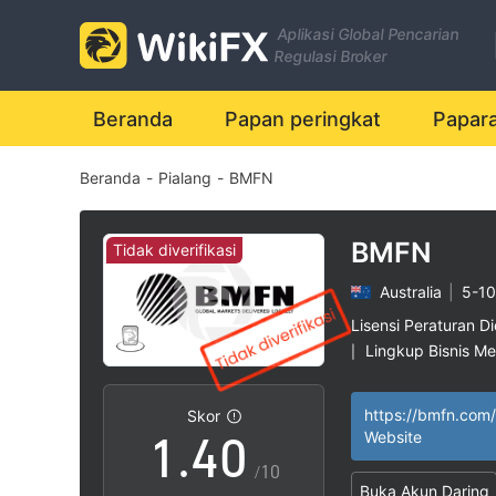
Aplikasi Global Pencarian
Regulasi Broker
Beranda
Papan peringkat
Papar
Beranda
-
Pialang
-
BMFN
0
1
BMFN
Tidak diverifikasi
Australia
|
5-10
2
Lisensi Peraturan Di
Lingkup Bisnis M
|
0
3
Potensi risiko ting
|
https://bmfn.com/
Skor
1
.
4
0
Website
/10
Buka Akun Daring