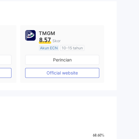
TMGM
8.57
Skor
Akun ECN
10-15 tahun
Diatur di Australia
Perincian
Market Maker (MM)
Lisensi Penuh MT4
Official website
68.60%