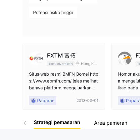
ke BMFN di Selandia Baru - Alamat Palsu
9
eh staf investigasi bahwa alamat BMFN tidak konsisten dengan itu da
Potensi risiko tinggi
raturan. Terlepas dari lisensi FCA EEA pialang, namun secara bersam
ang lingkup bisnis yang diatur oleh FSPR dan ASIC. Mengingat situas
Selandia Baru
FXTM 富拓
F
Hong Kon
Tidak diverifikasi
Ti
g
Situs web resmi BMFN Bomei http
Nomor aku
s://www.ebmfn.com/ jelas melihat
a mengaju
bahwa platform mengeluarkan pe
ikan pada
mberitahuan restrukturisasi dan
ara itu be
Paparan
Papar
2018-03-01
mengumumkan penarikan dari pa
saya kirim
sar valuta asing China, dan ada b
a dalam an
anyak keraguan. Saya memahami
n saya dib
Strategi pemasaran
bahwa perusahaan normal atau v
sanan saya
Area pameran
endor platform tidak akan memen
kan tidak 
garuhi setoran atau penarikan nor
a adalah p