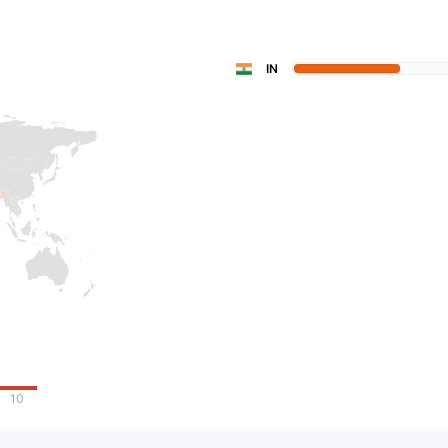
aya! ! !
IN
10