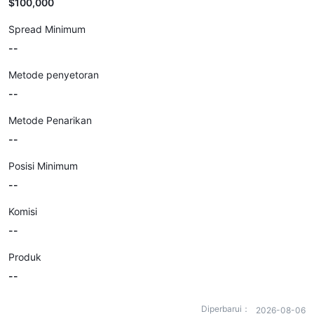
$100,000
Spread Minimum
--
Metode penyetoran
--
Metode Penarikan
--
Posisi Minimum
--
Komisi
--
Produk
--
Diperbarui：
2026-08-06