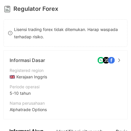
8
8
Regulator Forex
9
9
Lisensi trading forex tidak ditemukan. Harap waspada
terhadap risiko.
Informasi Dasar
Registered region
Kerajaan Inggris
Periode operasi
5-10 tahun
Nama perusahaan
Alphatrade Options
Singkatan
ALPHATRADE OPTIONS