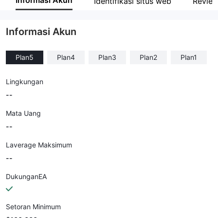
Informasi Akun
Identifikasi situs web
Revie
Karyawan perusahaan
--
Informasi Akun
Plan5
Plan4
Plan3
Plan2
Plan1
Lingkungan
--
Mata Uang
--
Laverage Maksimum
--
DukunganEA
Setoran Minimum