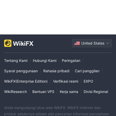
United States
Tentang Kami
|
Hubungi Kami
|
Peringatan
|
Syarat penggunaan
|
Rahasia pribadi
|
Cari panggilan
|
WikiFX(Enterprise Edition)
|
Verifikasi resmi
|
EXPO
|
WikiResearch
|
Bantuan VPS
|
Kerja sama
|
Divisi Regional
Anda mengunjungi situs web WikiFX. WikiFX Internet dan
produk selulernya adalah alat pencarian informasi perusahaan