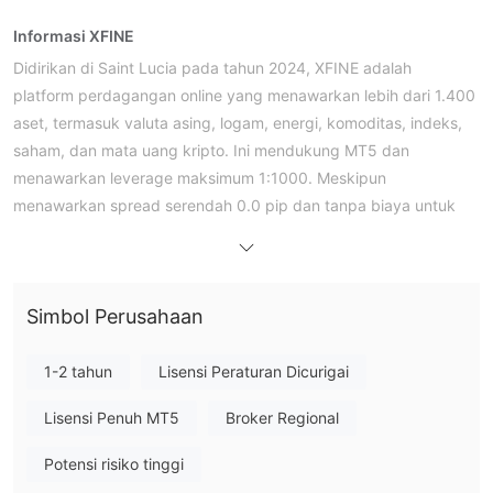
Informasi XFINE
Didirikan di Saint Lucia pada tahun 2024, XFINE adalah
platform perdagangan online yang menawarkan lebih dari 1.400
aset, termasuk valuta asing, logam, energi, komoditas, indeks,
saham, dan mata uang kripto. Ini mendukung MT5 dan
menawarkan leverage maksimum 1:1000. Meskipun
menawarkan spread serendah 0.0 pip dan tanpa biaya untuk
deposit dan penarikan, saat ini tidak diatur, yang menimbulkan
risiko terhadap keamanan dan transparansi dana. Platform ini
menawarkan lima jenis akun—Zero, Standar, Pro, VIP, dan Cent
Simbol Perusahaan
X—untuk memenuhi kebutuhan trader yang berbeda. Namun,
XFINE tidak menyediakan layanan kepada penduduk AS.
1-2 tahun
Lisensi Peraturan Dicurigai
Pro & Kontra
Apakah XFINE Legal?
Lisensi Penuh MT5
Broker Regional
Meskipun XFINE mengklaim melindungi dana pelanggan
tidak diatur
dengan direktif EU PSD2 dan FSRA, platform ini
,
Potensi risiko tinggi
dan trader harus berhati-hati saat melakukan perdagangan.