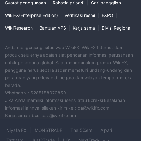
Syarat penggunaan
|
Rahasia pribadi
|
Cari panggilan
|
WikiFX(Enterprise Edition)
|
Verifikasi resmi
|
EXPO
|
WikiResearch
|
Bantuan VPS
|
Kerja sama
|
Divisi Regional
Anda mengunjungi situs web WikiFX. WikiFX Internet dan
produk selulernya adalah alat pencarian informasi perusahaan
untuk pengguna global. Saat menggunakan produk WikiFX,
pengguna harus secara sadar mematuhi undang-undang dan
peraturan yang relevan di negara dan wilayah tempat mereka
berada.
Whatsapp：6285158070850
Jika Anda memiliki informasi lisensi atau koreksi kesalahan
informasi lainnya, silakan kirim ke：qa@wikifx.com
Kerja sama：business@wikifx.com
Niyafa FX
MONSTRADE
The 5%ers
Alpari
Tattvam
Just2Trade
IUX
NextTradeWave