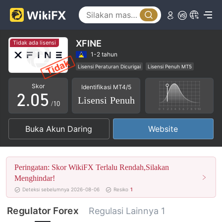
0
1
2
XFINE
Tidak ada lisensi
0
3
1-2 tahun
Lisensi Peraturan Dicurigai
Lisensi Penuh MT5
1
4
Broker Regional
Potensi risiko tinggi
Skor
Identifikasi MT4/5
2
.
0
5
Lisensi Penuh
/10
3
1
6
Buka Akun Daring
Website
4
2
7
5
3
8
Peringatan: Skor WikiFX Terlalu Rendah,Silakan
6
4
9
Menghindar!
Deteksi sebelumnya 2026-08-06
Resiko
1
7
5
Regulator Forex
Regulasi Lainnya 1
8
6