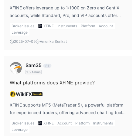
XFINE offers leverage up to 1:1000 on Zero and Cent X
accounts, while Standard, Pro, and VIP accounts offer
lower leverage. High leverage can offer greater returns
Broker Issues
XFINE
Instruments
Platform
Account
but also increases risk.
Leverage
2025-07-09
Amerika Serikat
Sam35
1-2 tahun
What platforms does XFINE provide?
WikiFX
Jawab
XFINE supports MT5 (MetaTrader 5), a powerful platform
for experienced traders, offering advanced charting tools
and automated trading. It does not support MT4, which
Broker Issues
XFINE
Account
Platform
Instruments
may be a downside for some traders.
Leverage