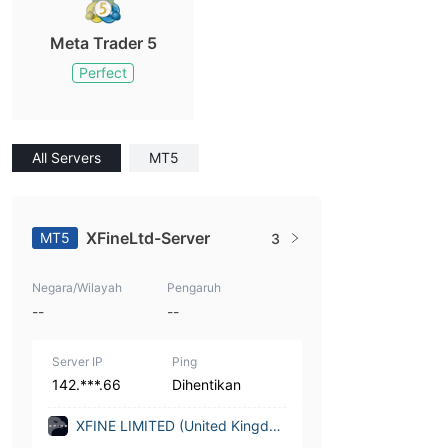
Meta Trader 5
Perfect
All Servers
MT5
XFineLtd-Server
MT5
3
Negara/Wilayah
Pengaruh
--
--
Server IP
Ping
142.***.66
Dihentikan
XFINE LIMITED (United Kingdo
m)