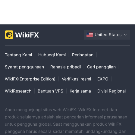
United States
Tentang Kami
|
Hubungi Kami
|
Peringatan
|
Syarat penggunaan
|
Rahasia pribadi
|
Cari panggilan
|
WikiFX(Enterprise Edition)
|
Verifikasi resmi
|
EXPO
|
WikiResearch
|
Bantuan VPS
|
Kerja sama
|
Divisi Regional
Anda mengunjungi situs web WikiFX. WikiFX Internet dan
produk selulernya adalah alat pencarian informasi perusahaan
untuk pengguna global. Saat menggunakan produk WikiFX,
pengguna harus secara sadar mematuhi undang-undang dan