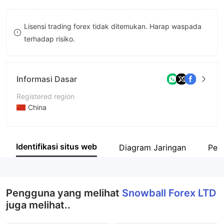
9
7
7
Lisensi trading forex tidak ditemukan. Harap waspada
8
8
terhadap risiko.
9
9
Informasi Dasar
Registered region
China
Periode operasi
5-10 tahun
Identifikasi situs web
Diagram Jaringan
Peru
Nama perusahaan
Snowball Forex LTD
Pengguna yang melihat
Snowball Forex LTD
juga melihat..