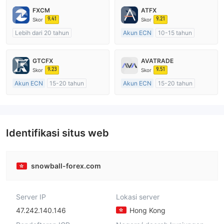
FXCM
ATFX
9.41
9.21
Skor
Skor
Lebih dari 20 tahun
Akun ECN
10-15 tahun
Diatur di Australia
Diatur di Australia
Market Maker (MM)
Market Maker (MM)
GTCFX
AVATRADE
Lisensi Penuh MT4
Lisensi Penuh MT4
9.23
9.51
Skor
Skor
Akun ECN
15-20 tahun
Akun ECN
15-20 tahun
Diatur di Kerajaan Inggris
Diatur di Australia
Market Maker (MM)
Market Maker (MM)
Lisensi Penuh MT4
Lisensi Penuh MT4
Identifikasi situs web
snowball-forex.com
Server IP
Lokasi server
47.242.140.146
Hong Kong