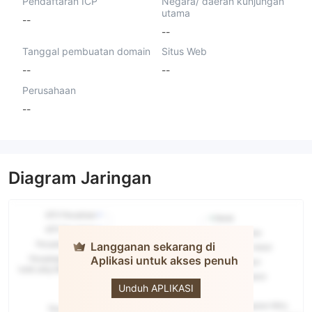
Pendaftaran ICP
Negara/ daerah kunjungan
utama
--
--
Tanggal pembuatan domain
Situs Web
--
--
Perusahaan
--
Diagram Jaringan
Langganan sekarang di
Aplikasi untuk akses penuh
Snowball
Forex LTD
Unduh APLIKASI