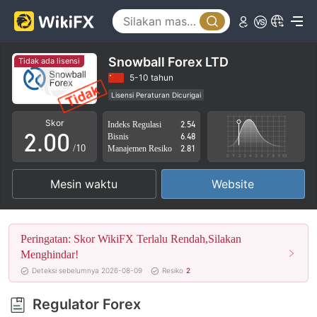
Snowball Forex LTD
Tidak ada lisensi
0
5-10 tahun
Lisensi Peraturan Dicurigai
1
Lingkup Bisnis Mencurigakan
Potensi risiko tinggi
Skor
Indeks Regulasi
2.54
2
.
0
0
Bisnis
6.48
/10
Manajemen Resiko
2.81
3
1
1
Mesin waktu
Website
4
2
2
5
3
3
Peringatan: Skor WikiFX Terlalu Rendah,Silakan
6
4
4
Menghindar!
Deteksi sebelumnya 2026-08-09
Resiko
2
7
5
5
Regulator Forex
8
6
6