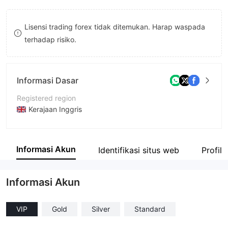
8
Lisensi trading forex tidak ditemukan. Harap waspada
9
terhadap risiko.
Informasi Dasar
Registered region
Kerajaan Inggris
Periode operasi
2-5 tahun
Informasi Akun
Identifikasi situs web
Profil
Nama perusahaan
SwissCap
Informasi Akun
VIP
Gold
Silver
Standard