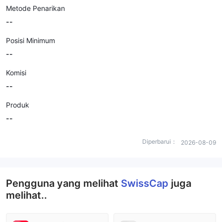
Metode Penarikan
--
Posisi Minimum
--
Komisi
--
Produk
--
Diperbarui：
2026-08-09
Pengguna yang melihat
SwissCap
juga
melihat..