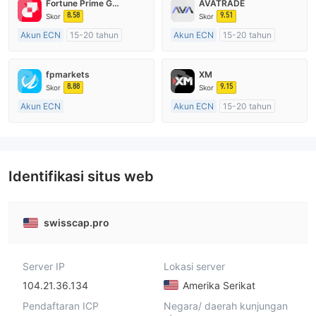
Fortune Prime Global
AVATRADE
8.58
9.51
Skor
Skor
Akun ECN
15-20 tahun
Akun ECN
15-20 tahun
Diatur di Australia
Diatur di Australia
Market Maker (MM)
Market Maker (MM)
fpmarkets
XM
Lisensi Penuh MT4
Lisensi Penuh MT4
8.88
9.15
Skor
Skor
Akun ECN
Akun ECN
15-20 tahun
Lebih dari 20 tahun
Diatur di Australia
Diatur di Australia
Market Maker (MM)
Market Maker (MM)
Lisensi Penuh MT4
Lisensi Penuh MT4
Identifikasi situs web
swisscap.pro
Server IP
Lokasi server
104.21.36.134
Amerika Serikat
Pendaftaran ICP
Negara/ daerah kunjungan