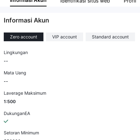
Informasi Akun
Identifikasi situs web
Profil
Karyawan perusahaan
--
Informasi Akun
Zero account
VIP account
Standard account
Lingkungan
--
Mata Uang
--
Laverage Maksimum
1:500
DukunganEA
Setoran Minimum