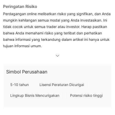
Peringatan Risiko
Perdagangan online melibatkan risiko yang signifikan, dan Anda
mungkin kehilangan semua modal yang Anda investasikan. Ini
tidak cocok untuk semua trader atau investor. Harap pastikan
bahwa Anda memahami risiko yang terlibat dan perhatikan
bahwa informasi yang terkandung dalam artikel ini hanya untuk
tujuan informasi umum.
Informasi Umum
apa BPS CAPITAL ？
Simbol Perusahaan
broker online tanpa regulasi yang
BPS CAPITALadalah
didirikan pada 2019 dan didirikan di Liverpool Street,
5-10 tahun
Lisensi Peraturan Dicurigai
London
, menawarkan layanan perantara dalam valas,
komoditas, indeks, saham, mata uang kripto, dan Perdagangan
Lingkup Bisnis Mencurigakan
Potensi risiko tinggi
beroperasi tanpa meja transaksi (NDD) dan
CFD. Pialang
menawarkan model perdagangan STP dan ECN
. BPS
CAPITAL mengklaim bahwa pengoperasian situs webnya