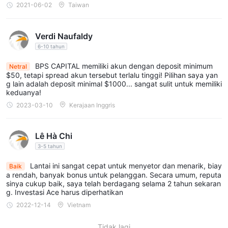
2021-06-02
Taiwan
diperdagangkan di platformnya. pedagang dapat mengakses
Forex, logam,
pasar keuangan global dan perdagangan
energi, komoditas, mata uang kripto, dan CFD indeks
.
Verdi Naufaldy
Broker juga menawarkan klien kemampuan untuk berdagang
6-10 tahun
saham
perusahaan terkemuka dari berbagai pasar seperti
BPS CAPITAL memiliki akun dengan deposit minimum
Netral
pasar AS, Eropa, dan Asia. Dengan berbagai macam instrumen,
$50, tetapi spread akun tersebut terlalu tinggi! Pilihan saya yan
trader memiliki kesempatan untuk mendiversifikasi portofolio
g lain adalah deposit minimal $1000... sangat sulit untuk memiliki
keduanya!
mereka dan memanfaatkan kondisi pasar yang berbeda.
2023-03-10
Kerajaan Inggris
Akun
dua akun perdagangan ditawarkan di BPS CAPITAL platform,
Lê Hà Chi
Standar dan ECN
, dengan persyaratan yang berbeda untuk
3-5 tahun
membuka rekening bervariasi. Setoran awal minimum untuk
Lantai ini sangat cepat untuk menyetor dan menarik, biay
Baik
$50
akun Standar serendah-rendahnya
, sedangkan
a rendah, banyak bonus untuk pelanggan. Secara umum, reputa
$1000
Akun
persyaratan untuk akun ECN melonjak menjadi
.
sinya cukup baik, saya telah berdagang selama 2 tahun sekaran
g. Investasi Ace harus diperhatikan
demo
juga tersedia.
2022-12-14
Vietnam
Manfaat
Tidak lagi