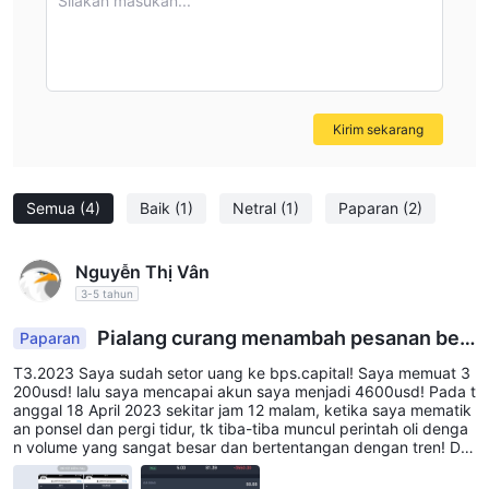
Silakan masukan...
Perhatikan bahwa pro dan kontra ini didasarkan pada informasi
yang diberikan dan mungkin tidak lengkap atau berlaku untuk
semua situasi individu. Penting untuk melakukan penelitian
menyeluruh dan uji tuntas sebelum membuat keputusan
Kirim sekarang
investasi apa pun.
BPS CAPITALbroker alternatif
Semua
(4)
Baik
(1)
Netral
(1)
Paparan
(2)
ada banyak broker alternatif untuk BPS CAPITAL tergantung
pada kebutuhan spesifik dan preferensi trader. beberapa opsi
populer meliputi:
Nguyễn Thị Vân
FXTM
: FXTM adalah broker teregulasi dengan berbagai jenis
3-5 tahun
akun dan instrumen trading, cocok untuk trader pemula dan
Pialang curang menambah pesanan bes
Paparan
lanjutan.
ar untuk melawan tren!
FBS
T3.2023 Saya sudah setor uang ke bps.capital! Saya memuat 3
: FBS adalah broker populer dengan ketentuan trading
200usd! lalu saya mencapai akun saya menjadi 4600usd! Pada t
yang kompetitif, berbagai jenis akun, dan beragam sumber
anggal 18 April 2023 sekitar jam 12 malam, ketika saya mematik
daya edukasi untuk trader.
an ponsel dan pergi tidur, tk tiba-tiba muncul perintah oli denga
n volume yang sangat besar dan bertentangan dengan tren! Dal
Bangsa Dagang
: Trade Nation adalah broker teregulasi
am waktu sekitar 10 detik, akun saya negatif 3550usd! dan lant
dengan fokus pada penyediaan pengalaman trading yang
ai secara otomatis memotong urutan negatif itu! Saat itu, saya m