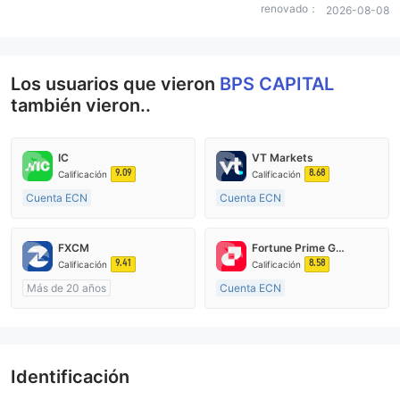
renovado：
2026-08-08
Los usuarios que vieron
BPS CAPITAL
también vieron..
IC
VT Markets
9.09
8.68
Calificación
Calificación
Cuenta ECN
Cuenta ECN
De 15 a 20 años
De 10 a 15 años
Supervisión en Australia
Supervisión en Australia
FXCM
Fortune Prime Global
Creación Mercado Forex (MM)
Creación Mercado Forex (MM)
9.41
8.58
Calificación
Calificación
Licencia completa de MT4
Licencia completa de MT4
Más de 20 años
Cuenta ECN
Supervisión en Australia
De 15 a 20 años
Creación Mercado Forex (MM)
Supervisión en Australia
Licencia completa de MT4
Creación Mercado Forex (MM)
Licencia completa de MT4
Identificación