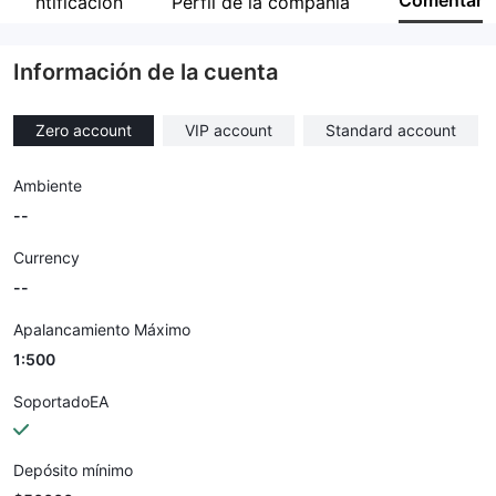
Comentar
Identificación
Perfil de la compañía
Empleado de la empresa
--
Información de la cuenta
Zero account
VIP account
Standard account
Ambiente
--
Currency
--
Apalancamiento Máximo
1:500
SoportadoEA
Depósito mínimo