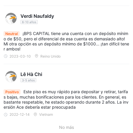
BPS CAPITALproporciona a sus clientes más de 100
instrumentos financieros para operar en su plataforma. los
Verdi Naufaldy
comerciantes pueden acceder a los mercados financieros
6-10 años
Forex, metales, energías, materias
globales y comerciar
primas, criptomonedas e índices CFD
¡BPS CAPITAL tiene una cuenta con un depósito mínim
. El corredor
Neutral
o de $50, pero el diferencial de esa cuenta es demasiado alto!
cepo
también ofrece a los clientes la posibilidad de negociar
de
Mi otra opción es un depósito mínimo de $1000... ¡tan difícil tene
empresas líderes de varios mercados, como los mercados de
r ambos!
EE. UU., Europa y Asia. Con una gama tan amplia de
2023-03-10
Reino Unido
instrumentos, los comerciantes tienen la oportunidad de
diversificar sus carteras y aprovechar las diferentes
Lê Hà Chi
condiciones del mercado.
3-5 años
cuentas
Este piso es muy rápido para depositar y retirar, tarifa
Positivo
s bajas, muchas bonificaciones para los clientes. En general, es
se ofrecen dos cuentas comerciales en el BPS CAPITAL
bastante respetable, he estado operando durante 2 años. La inv
Estándar y ECN
plataforma,
, con diferentes requisitos para la
ersión Ace debería estar preocupada
apertura de cuentas variadas. El depósito inicial mínimo para la
2022-12-14
Vietnam
$50
cuenta estándar es tan bajo como
, mientras que el
No más
$1000
cuentas
requisito de las cuentas ECN se eleva a
.