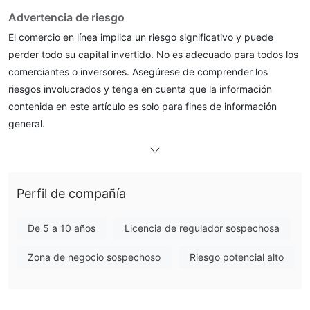
Advertencia de riesgo
El comercio en línea implica un riesgo significativo y puede
perder todo su capital invertido. No es adecuado para todos los
comerciantes o inversores. Asegúrese de comprender los
riesgos involucrados y tenga en cuenta que la información
contenida en este artículo es solo para fines de información
general.
Información general
qué es BPS CAPITAL ?
Perfil de compañía
un corredor en línea no regulado
BPS CAPITALes
fundado en 2019 y establecido en Liverpool Street,
De 5 a 10 años
Licencia de regulador sospechosa
Londres
, que ofrece servicios de corretaje en divisas, materias
primas, índices, acciones, criptomonedas y CFD Trading. el
Zona de negocio sospechoso
Riesgo potencial alto
opera sin mesa de operaciones (NDD) y ofrece
corredor
modelos comerciales STP y ECN
. BPS CAPITAL afirma que
la operación de su sitio web es administrada por bfs capital,