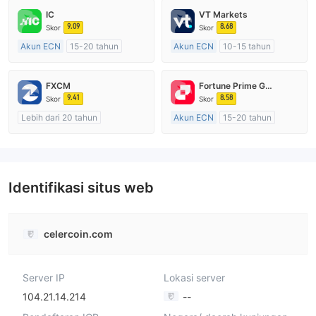
IC
VT Markets
9.09
8.68
Skor
Skor
Akun ECN
15-20 tahun
Akun ECN
10-15 tahun
Diatur di Australia
Diatur di Australia
Market Maker (MM)
Market Maker (MM)
FXCM
Fortune Prime Global
Lisensi Penuh MT4
Lisensi Penuh MT4
9.41
8.58
Skor
Skor
Lebih dari 20 tahun
Akun ECN
15-20 tahun
Diatur di Australia
Diatur di Australia
Market Maker (MM)
Market Maker (MM)
Lisensi Penuh MT4
Lisensi Penuh MT4
Identifikasi situs web
celercoin.com
Server IP
Lokasi server
104.21.14.214
--