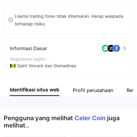
8
Lisensi trading forex tidak ditemukan. Harap waspada
9
terhadap risiko.
Informasi Dasar
Registered region
Saint Vincent dan Grenadines
Periode operasi
2-5 tahun
Identifikasi situs web
Profil perusahaan
Rev
Nama perusahaan
Celer Coin
Pengguna yang melihat
Celer Coin
juga
melihat..