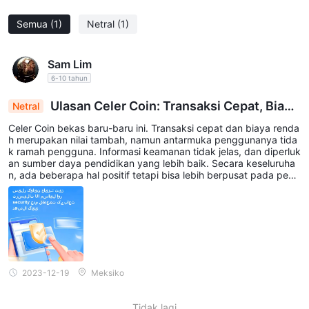
dana yang cukup.
Apakah Celer Coin baik untuk perdagangan harian?
Semua
(1)
Netral
(1)
Ya, Celer Coin cocok untuk perdagangan harian, karena dapat
menggunakan kecepatan eksekusi maksimum untuk
Sam Lim
berdagang dan menarik dana dalam waktu 2 hari kerja.
6-10 tahun
Ulasan Celer Coin: Transaksi Cepat, Biaya
Netral
Rendah, Antarmuka Pengguna Kurang Ramah
Celer Coin bekas baru-baru ini. Transaksi cepat dan biaya renda
h merupakan nilai tambah, namun antarmuka penggunanya tida
k ramah pengguna. Informasi keamanan tidak jelas, dan diperluk
an sumber daya pendidikan yang lebih baik. Secara keseluruha
n, ada beberapa hal positif tetapi bisa lebih berpusat pada peng
guna.
2023-12-19
Meksiko
Tidak lagi