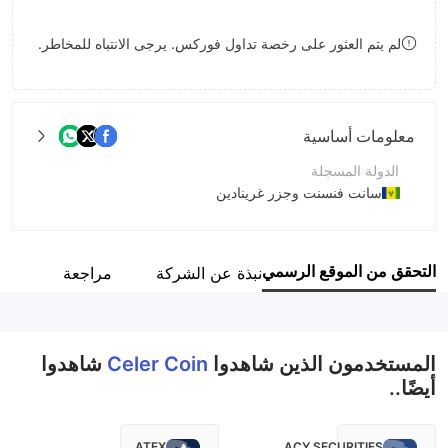
8
لم يتم العثور على رخصة تداول فوركس. يرجى الانتباه للمخاطر.
9
معلومات أساسية
الدولة المسجلة
سانت فنسنت وجزر غرينادين
فترة التشغيل
2-5 سنوات
التحقق من الموقع الرسمي
نبذة عن الشركة
مراجعة
اسم الشركة
Celer Coin
المستخدمون الذين شاهدوا
Celer Coin
شاهدوا
أيضًا..
ATFX
ACY SECURITIES