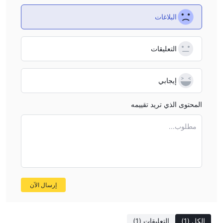
هذا الوسيط العملاء الذين لا يولون اهتمامًا للخدمة وأمان التنظيم.
البلاغات
الأسئلة الشائعة
هل Celer Coin آمنة؟
التعليقات
لا، ليست آمنة. Celer Coin غير م reg ودعم العملاء محدود. لا يتم ضمان
أمان أموال المستثمرين.
هل Celer Coin جيدة للمبتدئين؟
إيجابي
لا ، ليس جيدًا للمبتدئين لأن الحد الأدنى للإيداع فيه أعلى من وسطاء
المحتوى الذي تريد تقييمه
آخرين ، لذلك يجب على المبتدئين أن يحضروا الأموال الكافية.
هل Celer Coin جيد للتداول اليومي؟
مطلوب...
نعم ، Celer Coin مناسب للتداول اليومي ، لأنه يمكن استخدام أقصى
سرعة تنفيذ ممكنة للتداول والسحب خلال يومي عملين.
إرسال الآن
الكل
(1)
التعليقات
(1)