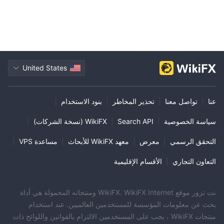
United States
عنا
|
تواصل معنا
|
تحذير المخاطر
|
بنود الاستخدام
|
سياسة الخصوصية
|
Search API
|
WikiFX (نسخة الشركات)
|
التحقق الرسمي
|
معرض
|
معهد WikiFX للأبحاث
|
مساعدة VPS
|
التعاون التجاري
|
الأقسام الإقليمية
نت تزور موقع WikiFX. WikiFX Internet ومنتجاته المحمولة هي أداة
بحث عن معلومات المؤسسة للمستخدمين العالميين. عند استخدام
منتجات WikiFX ، يجب على المستخدمين الالتزام بالقوانين واللوائح ذات