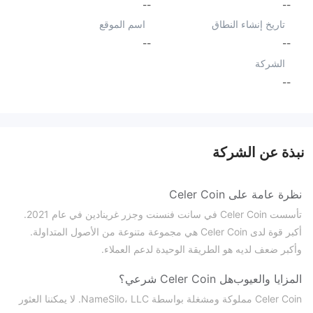
--
--
تاريخ إنشاء النطاق
اسم الموقع
--
--
الشركة
--
نبذة عن الشركة
نظرة عامة على Celer Coin
تأسست Celer Coin في سانت فنسنت وجزر غرينادين في عام 2021.
أكبر قوة لدى Celer Coin هي مجموعة متنوعة من الأصول المتداولة.
وأكبر ضعف لديه هو الطريقة الوحيدة لدعم العملاء.
المزايا والعيوب
هل Celer Coin شرعي؟
Celer Coin مملوكة ومشغلة بواسطة NameSilo، LLC. لا يمكننا العثور