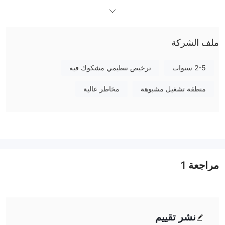
على أي معلومات في موقع هيئة السلوك المالي (FINRA)، وهي أيضًا غير
م reglementéة بواسطة FCA، NASD.
ما يمكنني التداول به على Celer Coin؟
ملف الشركة
Celer Coin يقدم 70 زوجًا من الأدوات السوقية لتوفير فرص تداول
العملات الأجنبية، الأسهم،
متنوعة للعملاء. تشمل الأدوات الرئيسية
2-5 سنوات
ترخيص تنظيمي مشكوك فيه
المؤشرات، العقود الآجلة، العملات، الطاقات، المعادن.
منطقة تشغيل مشبوهة
مخاطر عالية
منصة التداول
الإيداع والسحب
كان هناك إيداع للوسيط، والحد الأدنى للإيداع هو 250 دولار أمريكي.
خيارات الإيداع
خدمة العملاء
يمكن للعملاء التواصل مع هذا الوسيط عن طريق البريد الإلكتروني فقط.
مراجعة
1
الخلاصة
الأصول التجارية المتنوعة هي أكبر ميزة لـ Celer Coin التي توفر العديد
من الخيارات لبعض المستثمرين. ومع ذلك، فإن دعم العملاء الوحيد هو أكبر
نشر تقييم
عيب لـ Celer Coin الذي سيترك العملاء مع مشاكل جودة الخدمة. يناسب