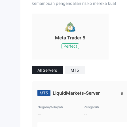
kemampuan pengendalian risiko mereka kuat
Meta Trader 5
Perfect
All Servers
MT5
LiquidMarkets-Server
MT5
9
Negara/Wilayah
Pengaruh
--
--