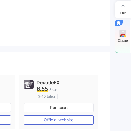
TOP
Chrome
DecodeFX
8.55
Skor
5-10 tahun
Diatur di Australia
Perincian
Market Maker (MM)
Lisensi Penuh MT4
Official website