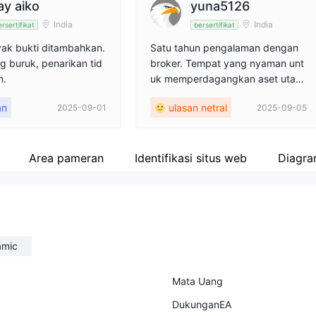
ay aiko
yuna5126
India
India
rsertifikat
bersertifikat
ak bukti ditambahkan.
Satu tahun pengalaman dengan
g buruk, penarikan tid
broker. Tempat yang nyaman unt
n.
uk memperdagangkan aset utam
a. Perdagangan komoditas, fore
an
ulasan netral
2025-09-01
2025-09-05
x, dan saham, semuanya berjalan
cukup lancar. Semua transaksi dil
akukan melalui MT5. Tidak ada y
ang luar biasa, tetapi saya tahu a
Area pameran
Identifikasi situs web
Diagra
pa yang diharapkan dan seberap
a solid platformnya. Proses utam
a, tanpa masalah juga.
amic
Mata Uang
DukunganEA