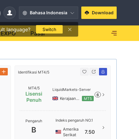
Bahasa Indonesia
Download
ult language?
Switch
EXPO
Pasar
Identifikasi MT4/5
Identifikasi
MT4/5
LiquidMarkets-Server
Lisensi
6
Kerajaan Inggris
MT5
Penuh
Nama ser
Indeks pengaruh NO.1
Pengaruh
LiquidMa
B
Amerika
7.50
Lokasi Se
Serikat