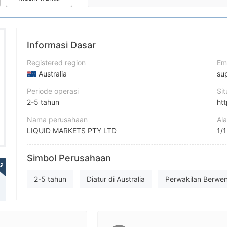
Informasi Dasar
Registered region
Em
Australia
su
Periode operasi
Si
2-5 tahun
ht
Nama perusahaan
Al
LIQUID MARKETS PTY LTD
1/
Singkatan
Simbol Perusahaan
LiquidBrokers
3
Karyawan perusahaan
2-5 tahun
Diatur di Australia
Perwakilan Berwe
--
Broker Regional