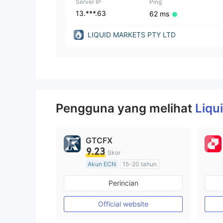
Server IP
Ping
13.***.63
62 ms
LIQUID MARKETS PTY LTD
Pengguna yang melihat
Liqu
GTCFX
9.23
Skor
Akun ECN
15-20 tahun
Diatur di Kerajaan Inggris
Perincian
Market Maker (MM)
Lisensi Penuh MT4
Official website