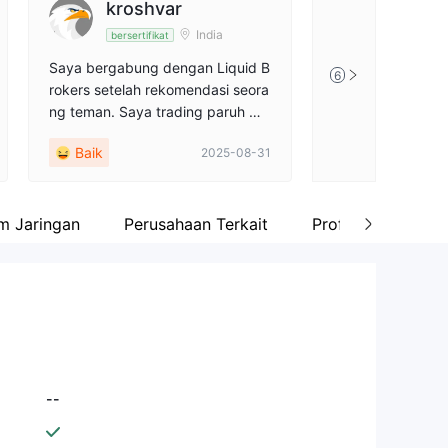
kroshvar
India
bersertifikat
Saya bergabung dengan Liquid B
6
rokers setelah rekomendasi seora
ng teman. Saya trading paruh wa
ktu dan menyukai spread rendah
Baik
2025-08-31
mereka untuk GBP/USD. Spread
untuk pasangan mata uang utam
a sangat kompetitif dan eksekusi
ordernya dapat diandalkan. Saya
m Jaringan
Perusahaan Terkait
Profil perusahaan
pernah mengalami masalah login
MT4 tetapi dukungan teknis mem
perbaikinya dengan cepat melalui
email. Mereka juga memproses p
enarikan dana dengan cepat.
--