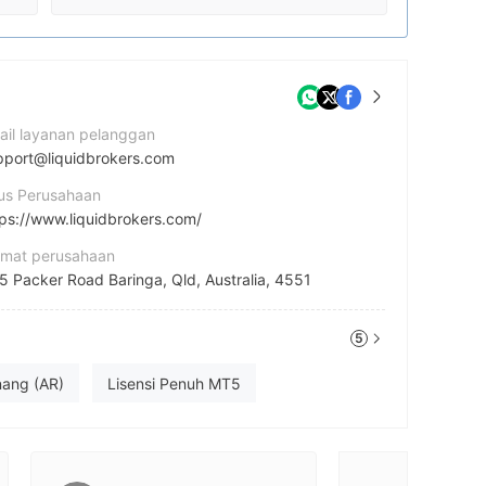
ail layanan pelanggan
pport@liquidbrokers.com
tus Perusahaan
tps://www.liquidbrokers.com/
amat perusahaan
15 Packer Road Baringa, Qld, Australia, 4551
5
nang (AR)
Lisensi Penuh MT5