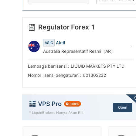
8
7
6
9
8
7
Regulator Forex
1
9
8
Aktif
ASIC
Australia Representatif Resmi（AR）
9
Lembaga berlisensi：LIQUID MARKETS PTY LTD
Nomor lisensi pengaturan：001302232
L
VPS Pro
+60%
Open
* LiquidBrokers Hanya Akun Riil