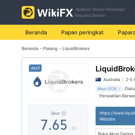
0
Aplikasi Global Pencarian
1
0
Regulasi Broker
2
1
0
Beranda
Papan peringkat
Papar
Beranda
-
Pialang
-
LiquidBrokers
3
2
1
4
3
2
LiquidBrok
Aktif
Australia
|
2-5 
5
4
3
Diatu
Akun ECN
Perwakilan Berwe
|
6
5
4
Lisensi Penuh MT
|
Skor
7
.
6
5
Website
/10
Buka Akun Daring