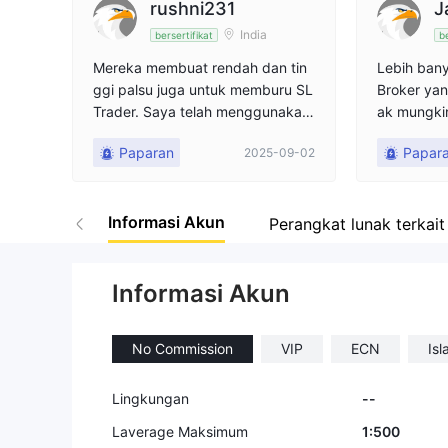
rushni231
J
India
bersertifikat
be
Mereka membuat rendah dan tin
Lebih bany
ggi palsu juga untuk memburu SL
Broker yan
Trader. Saya telah menggunakan
ak mungki
dari 10 bulan terakhir. Sudah beb
Paparan
Papar
2025-09-02
erapa kali saya menghadapi mas
alah ini. Hari ini hal yang sama terj
adi pada saya di pasangan EURC
Informasi Akun
AD. Di mana broker lain membuat
Perangkat lunak terkait
titik rendah 1.60920 tetapi Hunt
My Fusion Stop membuat kerugia
n pada rendah ini di 160877 dan
Informasi Akun
memburu stop loss saya.
No Commission
VIP
ECN
Isl
Lingkungan
--
Laverage Maksimum
1:500