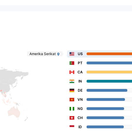
Amerika Serikat
US
PT
CA
IN
DE
VN
NG
CH
ID