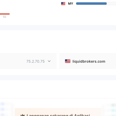
MY
10
75.2.70.75
liquidbrokers.com
Langganan sekarang di Aplikasi