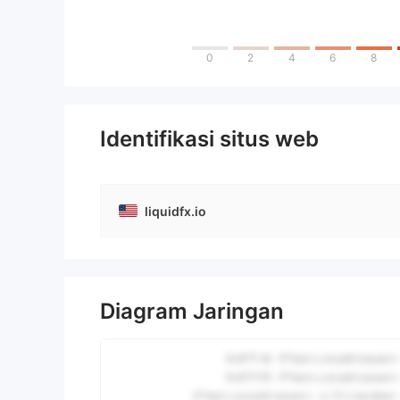
0
2
4
6
8
Identifikasi situs web
liquidfx.io
Diagram Jaringan