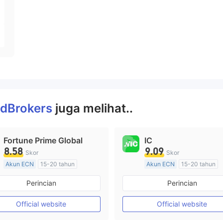
idBrokers
juga melihat..
Fortune Prime Global
IC
8.58
9.09
Skor
Skor
Akun ECN
15-20 tahun
Akun ECN
15-20 tahun
Diatur di Australia
Diatur di Australia
Perincian
Perincian
Market Maker (MM)
Market Maker (MM)
Lisensi Penuh MT4
Lisensi Penuh MT4
Official website
Official website