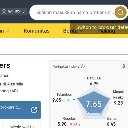
WikiFX
Switch to browser defa
an
Komunitas
Berita
Pialang
ers
Peringkat indeks
tahun
Regulasi
6.95
r di Australia
nang (AR)
Mngmt
Teknologi
5
Broker Regional
Resiko
|
9.65
/
3.45
7.65
9.23
https://www.liquidbrokers.com/
Reputasi
Bisnis
5.90
6.45
/
0.50
Mesin waktu