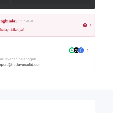
enghindar!
2026-08-05
2
rhadap risikonya!
ail layanan pelanggan
pport@tradeverseltd.com
tus Perusahaan
ps://tradeverseltd.com/