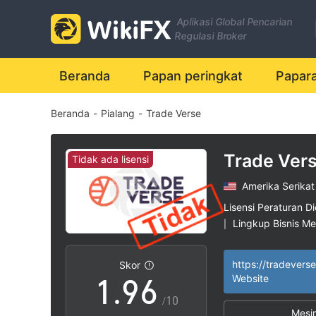
2
Aplikasi Global Pencarian
3
0
Regulasi Broker
4
1
Beranda
Papan peringkat
Papar
Beranda
-
Pialang
-
Trade Verse
5
2
6
3
Trade Ver
Tidak ada lisensi
Amerika Serikat
7
4
Lisensi Peraturan Di
Lingkup Bisnis M
|
0
8
5
Potensi risiko ting
|
https://tradevers
Skor
1
.
9
6
Website
/10
Mesi