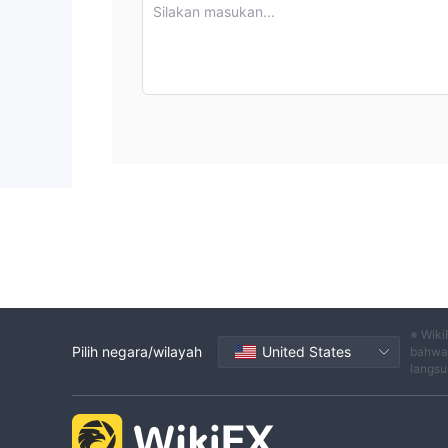
pendapatan harian sebesar 5.71%, itu menjanjikan 
Silakan masukan...
Rencana Diamond
3.
: Rencana ini ideal untuk 
biasanya berkisar antara $20,000 hingga $100,0
pengembalian 6% setiap hari.
Rencana Premium
4.
: Ditargetkan untuk individu
minimum $100,000 dan maksimum $500,000. Setel
pendapatan harian sebesar 6.43%.
Platform Perdagangan
Deposit dan Penarikan
Broker ini tidak mengenakan biaya untuk deposit 
Layanan Pelanggan
※ Wiki
Broker ini menyediakan dukungan pelanggan 24/7. 
Pilih negara/wilayah
United States
bahwa 
langsu
dan media sosial (Telegram, Facebook, Twitter, Lin
Kesimpulan
Layanan pelanggan 24/7 dan tidak adanya biaya tr