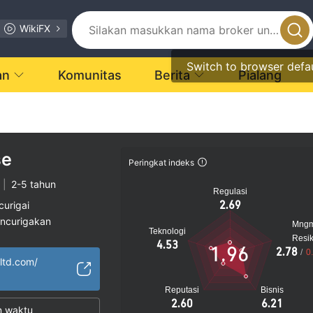
WikiFX
Switch to browser defa
an
Komunitas
Berita
Pialang
se
Peringkat indeks
|
2-5 tahun
Regulasi
2.69
curigai
encurigakan
Mng
Teknologi
gi
Resi
4.53
1.96
2.78
/
0
eltd.com/
Reputasi
Bisnis
2.60
6.21
n waktu