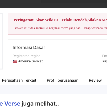
Peringatan: Skor WikiFX Terlalu Rendah,Silakan M
Broker ini tidak memiliki regulasi forex yang sah. Harap waspada te
Informasi Dasar
Registered region
Em
Amerika Serikat
su
Periode operasi
Si
2-5 tahun
htt
Perusahaan Terkait
Profil perusahaan
Review
Nama perusahaan
Trade Verse LTD
e Verse
juga melihat..