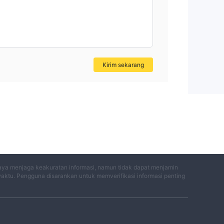
n
Kirim sekarang
aya menjaga keakuratan informasi, namun tidak dapat menjamin
an,
waktu. Pengguna disarankan untuk memverifikasi informasi penting