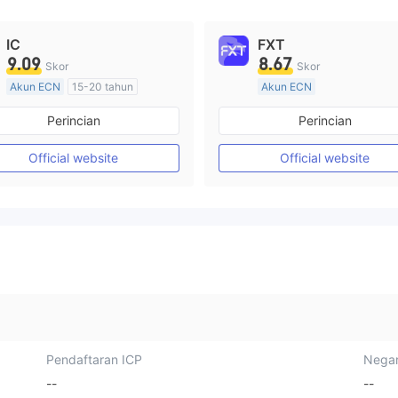
IC
FXT
9.09
8.67
Skor
Skor
Akun ECN
15-20 tahun
Akun ECN
Diatur di Australia
Lebih dari 20 tahun
Perincian
Perincian
Market Maker (MM)
Diatur di Australia
Lisensi Penuh MT4
Market Maker (MM)
Official website
Official website
Lisensi Penuh MT4
Pendaftaran ICP
Negar
--
--