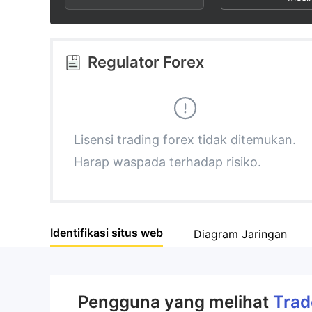
2
7
3
8
Regulator Forex
4
9
5
Lisensi trading forex tidak ditemukan.
Harap waspada terhadap risiko.
6
7
Identifikasi situs web
Diagram Jaringan
8
9
Pengguna yang melihat
Trad