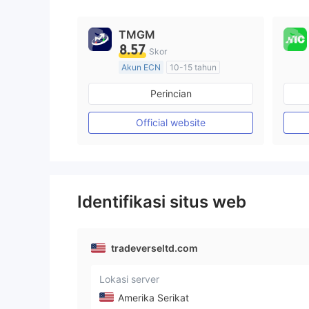
TMGM
8.57
Skor
Akun ECN
10-15 tahun
Diatur di Australia
Perincian
Market Maker (MM)
Lisensi Penuh MT4
Official website
Identifikasi situs web
tradeverseltd.com
Lokasi server
Amerika Serikat