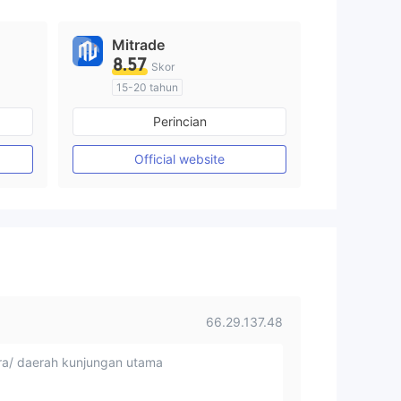
Mitrade
8.57
Skor
15-20 tahun
Diatur di Australia
Perincian
Market Maker (MM)
Penelitian mandiri
Official website
66.29.137.48
a/ daerah kunjungan utama