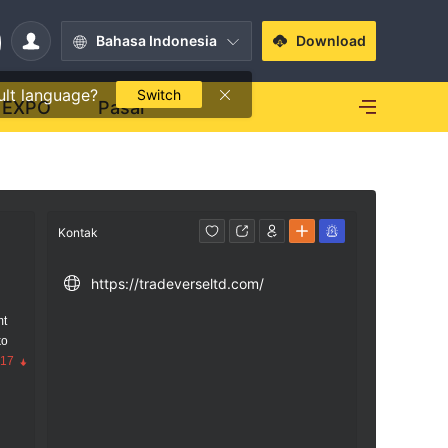
Bahasa Indonesia
Download
ult language?
Switch
EXPO
Pasar
Kontak
https://tradeverseltd.com/
mt
ko
.17