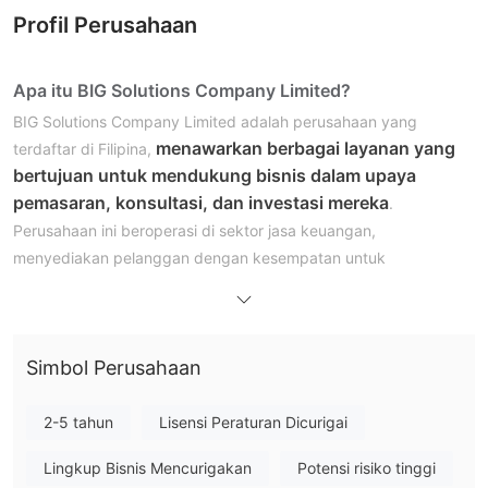
Profil Perusahaan
Apa itu BIG Solutions Company Limited?
BIG Solutions Company Limited adalah perusahaan yang
menawarkan berbagai layanan yang
terdaftar di Filipina,
bertujuan untuk mendukung bisnis dalam upaya
pemasaran, konsultasi, dan investasi mereka
.
Perusahaan ini beroperasi di sektor jasa keuangan,
menyediakan pelanggan dengan kesempatan untuk
berinvestasi dalam berbagai instrumen pasar, termasuk Forex,
Indeks, dan Komoditas. Perusahaan ini mengedepankan diri
sebagai penyedia solusi komprehensif, menawarkan layanan
Simbol Perusahaan
konsultasi bisnis inti yang mencakup berbagai aspek operasi
bisnis dan konsultasi peningkatan back-office untuk
meningkatkan proses internal.
2-5 tahun
Lisensi Peraturan Dicurigai
Sementara perusahaan menyoroti layanan dan peluang
Lingkup Bisnis Mencurigakan
Potensi risiko tinggi
investasinya, penting untuk dicatat bahwa BIG Solutions