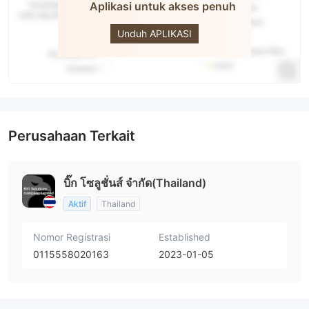
BIG
Aplikasi untuk akses penuh
Solutions
Company
Limited
Unduh APLIKASI
Perusahaan Terkait
บิ๊ก โซลูชั่นส์ จำกัด(Thailand)
Aktif
Thailand
Nomor Registrasi
Established
0115558020163
2023-01-05