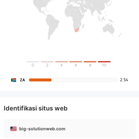
0
2
4
6
8
10
2.54
ZA
Identifikasi situs web
big-solutionweb.com