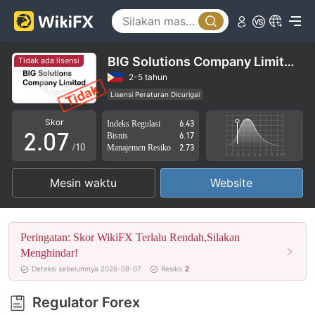
2
3
4
BIG Solutions Company Limited
Tidak ada lisensi
0
5
2-5 tahun
Lisensi Peraturan Dicurigai
1
6
Lingkup Bisnis Mencurigakan
Potensi risiko tinggi
Skor
Indeks Regulasi
6.43
2
.
0
7
Bisnis
6.17
/10
Manajemen Resiko
2.73
3
1
8
Mesin waktu
Website
4
2
9
5
3
Peringatan: Skor WikiFX Terlalu Rendah,Silakan
6
4
Menghindar!
Deteksi sebelumnya 2026-08-07
Resiko
2
7
5
Regulator Forex
8
6