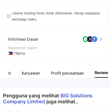
9
7
Lisensi trading forex tidak ditemukan. Harap waspada
8
terhadap risiko.
9
Informasi Dasar
Registered region
Filipina
Periode operasi
2-5 tahun
Review
erkait
Karyawan
Profil perusahaan
Nama perusahaan
BIG Solutions Company Limited
Pengguna yang melihat
BIG Solutions
Company Limited
juga melihat..