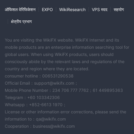
ऑफिशल वेरिफिकेशन
|
EXPO
|
WikiResearch
|
VPS मदद
|
सहयोग
|
क्षेत्रीय प्रभाग
You are visiting the WikiFX website. WikiFX Internet and its
mobile products are an enterprise information searching tool for
global users. When using WikiFX products, users should
consciously abide by the relevant laws and regulations of the
country and region where they are located.
consumer hotline：006531290538
Official Email：support@wikifx.com；
Mobile Phone Number：234 706 777 7762；61 449895363
Telegram：+60 103342306
Whatsapp：+852-6613 1970；
License or other information error corrections, please send the
information to：qa@wikifx.com
Cooperation：business@wikifx.com