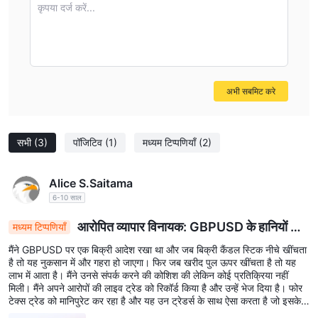
problems arise. To sum up, based on what I know and
कृपया दर्ज करें...
what I value as a trader—security of funds, dispute
protection, and regulatory transparency—I would not
consider Fortex a safe or reliable choice for trading. The
risks associated with their unregulated status are too
अभी सबमिट करे
significant for my comfort.
सभी
(3)
पॉजिटिव
(1)
मध्यम टिप्पणियाँ
(2)
Alice S.Saitama
6-10 साल
आरोपित व्यापार विनायक: GBPUSD के हानियों के
मध्यम टिप्पणियाँ
लिए Fortex की जांच के तहत
मैंने GBPUSD पर एक बिक्री आदेश रखा था और जब बिक्री कैंडल स्टिक नीचे खींचता
है तो यह नुकसान में और गहरा हो जाएगा। फिर जब खरीद पुल ऊपर खींचता है तो यह
लाभ में आता है। मैंने उनसे संपर्क करने की कोशिश की लेकिन कोई प्रतिक्रिया नहीं
मिली। मैंने अपने आरोपों की लाइव ट्रेड को रिकॉर्ड किया है और उन्हें भेज दिया है। फोर
टेक्स ट्रेड को मानिपुरेट कर रहा है और यह उन ट्रेडर्स के साथ ऐसा करता है जो इसके
बारे में जागरूक नहीं हैं!!!