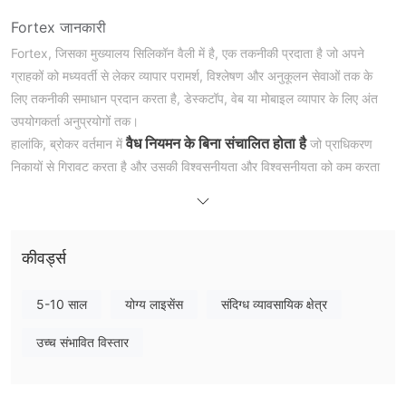
Fortex जानकारी
Fortex, जिसका मुख्यालय सिलिकॉन वैली में है, एक तकनीकी प्रदाता है जो अपने
ग्राहकों को मध्यवर्ती से लेकर व्यापार परामर्श, विश्लेषण और अनुकूलन सेवाओं तक के
लिए तकनीकी समाधान प्रदान करता है, डेस्कटॉप, वेब या मोबाइल व्यापार के लिए अंत
उपयोगकर्ता अनुप्रयोगों तक।
वैध नियमन के बिना संचालित होता है
हालांकि, ब्रोकर वर्तमान में
जो प्राधिकरण
निकायों से गिरावट करता है और उसकी विश्वसनीयता और विश्वसनीयता को कम करता
है।
लाभ और हानि
नियामकीय स्थिति
नियामकीय एक ब्रोकरेज फर्म की विधिता और विश्वसनीयता का मूल्यांकन करने का एक
कीवर्ड्स
किसी भी वैध नियामकीय
महत्वपूर्ण पहलू है, और Fortex के मामले में, ब्रोकर
निगरानी के बिना संचालित होता है
। एक नियामकीय ढांचे की अनुपस्थिति ब्रोकर के
5-10 साल
योग्य लाइसेंस
संदिग्ध व्यावसायिक क्षेत्र
अनुसरण करने, वित्तीय पारदर्शिता और ग्राहक हितों की सुरक्षा के मामले में बड़ी चिंताओं
उच्च संभावित विस्तार
को उठाती है।
उत्पाद और सेवाएं