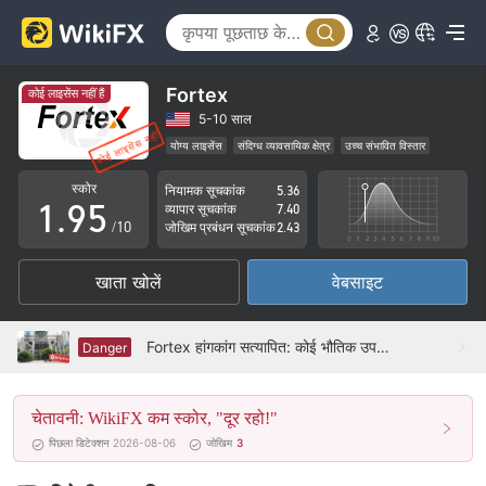
4
0
5
1
6
2
Fortex
कोई लाइसेंस नहीं हैं
7
3
5-10 साल
योग्य लाइसेंस
संदिग्ध व्यावसायिक क्षेत्र
उच्च संभावित विस्तार
0
8
4
स्कोर
नियामक सूचकांक
5.36
1
.
9
5
व्यापार सूचकांक
7.40
/10
जोखिम प्रबंधन सूचकांक
2.43
2
6
खाता खोलें
वेबसाइट
3
7
4
8
Fortex हांगकांग सत्यापित: कोई भौतिक उपस्थिति नहीं मिली
Danger
5
9
चेतावनी: WikiFX कम स्कोर, "दूर रहो!"
6
पिछला डिटेक्शन 2026-08-06
जोखिम
3
7