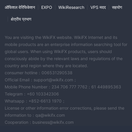
ऑफिशल वेरिफिकेशन
|
EXPO
|
WikiResearch
|
VPS मदद
|
सहयोग
|
क्षेत्रीय प्रभाग
You are visiting the WikiFX website. WikiFX Internet and its
mobile products are an enterprise information searching tool for
global users. When using WikiFX products, users should
consciously abide by the relevant laws and regulations of the
country and region where they are located.
consumer hotline：006531290538
Official Email：support@wikifx.com；
Mobile Phone Number：234 706 777 7762；61 449895363
Telegram：+60 103342306
Whatsapp：+852-6613 1970；
License or other information error corrections, please send the
information to：qa@wikifx.com
Cooperation：business@wikifx.com