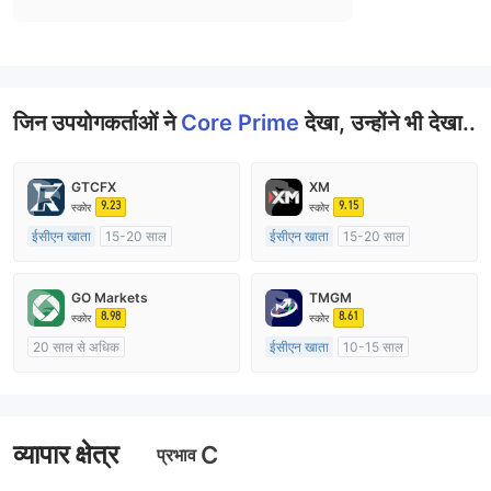
जिन उपयोगकर्ताओं ने
Core Prime
देखा, उन्होंने भी देखा..
GTCFX
XM
9.23
9.15
स्कोर
स्कोर
ईसीएन खाता
15-20 साल
ईसीएन खाता
15-20 साल
यूनाइटेड किंगडम विनियमन
ऑस्ट्रेलिया विनियमन
मार्केट मेकिंग (एमएम)
मार्केट मेकिंग (एमएम)
GO Markets
TMGM
मुख्य-लेबल MT4
मुख्य-लेबल MT4
8.98
8.61
स्कोर
स्कोर
20 साल से अधिक
ईसीएन खाता
10-15 साल
ऑस्ट्रेलिया विनियमन
ऑस्ट्रेलिया विनियमन
मार्केट मेकिंग (एमएम)
cTrader
मार्केट मेकिंग (एमएम)
मुख्य-लेबल MT4
व्यापार क्षेत्र
C
प्रभाव