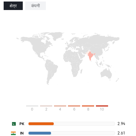
क्षेत्र
कंपनी
0
2
4
6
8
10
2.94
PK
2.61
IN