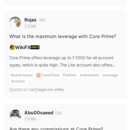
they offer better transparency and protection. However,
since it’s unregulated, I’d be cautious about investing
Rojas
significant funds, especially based on the Core Prime
1-2 साल
review.
What is the maximum leverage with Core Prime?
WikiFX
जवाब दें
Core Prime offers leverage up to 1:1000 for all account
types, which is quite high. The Lite account also offers
leverage of up to 1:500 depending on the instrument
Broker Issues
Core Prime
Platform
Instruments
Leverage
being traded. Personally, I think such high leverage can
Account
be a double-edged sword. While it allows for greater
2025-07-08
संयुक्त राज्य अमेरिका
potential profits, it also increases the risk of large losses,
especially for less experienced traders.
Abu00saeed
1-2 साल
Are there any commissions at Core Prime?