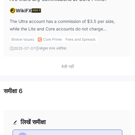
WikiFX
जवाब दें
The Ultra account has a commission of $3.5 per side,
while the Lite and Core accounts do not charge
commissions. I find the commission-free options appealing
Broker Issues
Core Prime
Fees and Spreads
for regular traders, but I might consider the Ultra account
2025-07-07
संयुक्त राज्य अमेरिका
if I’m looking for raw spreads and am willing to pay the
commission.
बेसी नहीं
समीक्षा
6
लिखें समीक्षा