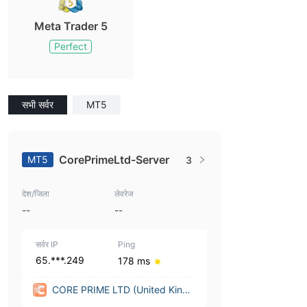
Meta Trader 5
Perfect
सभी सर्वर
MT5
CorePrimeLtd-Server
MT5
3
देश/जिला
लेवरेज
--
--
सर्वर IP
Ping
65.***.249
178 ms
CORE PRIME LTD (United Kingd
om)