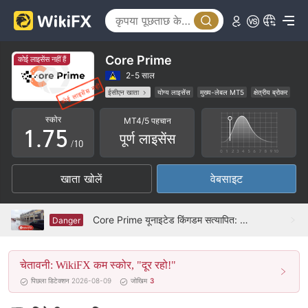
2
0
3
1
4
2
Core Prime
कोई लाइसेंस नहीं हैं
5
3
2-5 साल
ईसीएन खाता
योग्य लाइसेंस
मुख्य-लेबल MT5
क्षेत्रीय ब्रोकर
0
6
4
उच्च संभावित विस्तार
स्कोर
MT4/5 पहचान
1
.
7
5
पूर्ण लाइसेंस
/10
2
8
6
खाता खोलें
वेबसाइट
3
9
7
4
8
Core Prime यूनाइटेड किंगडम सत्यापित: कोई भौतिक उपस्थिति नहीं मिली
Danger
5
9
चेतावनी: WikiFX कम स्कोर, "दूर रहो!"
6
पिछला डिटेक्शन 2026-08-09
जोखिम
3
7